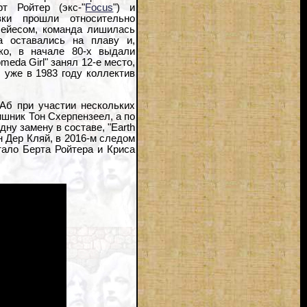
т Ройтер (экс-"
Focus
") и
ки прошли относительно
Мейесом, команда лишилась
ка оставались на плаву и,
ко, в начале 80-х выдали
eda Girl" занял 12-е место,
, уже в 1983 году коллектив
 Аб при участии нескольких
ишник Тон Схерпензеел, а по
дну замену в составе, "Earth
н Дер Кляй, в 2016-м следом
тало Берта Ройтера и Криса