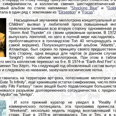
e" симфоничности, и коллектив сменил шестидесятнический
ервый альбом по стилю напоминал "
Shocking Blue
" и "
Gold
ала в один ряд с земляками из "
Ekseption
" и "
Focus
".
Насыщенный звучанием меллотрона концептуальный аль
Children" вызвал у любителей прога повышенный ин
привлекали занявшая всю вторую сторону одноименная р
"Storm And Thunder" со своим церковным органом. В 1972-
выпускать лонгплей, но зато в полной мере насладились 
проболтавшегося в голландском Топ 40 четырнадцать н
самой вершине). Полуконцептуальный альбом "Atlantis
Атлантиде, был скроен по принципу своего предшествен
всю сторону, одна вещица для чартов (в данном случа
Tonight") плюс обилие меллотронов. При этом в табл
го места коллектив переехал на 6-е. В 1974-м "Earth And Fire
сменил Тео Хёртс. На следующий год обновленный состав выпус
ак и следовало из названия, зазвучали космические нотки.
ставалась на территории арт-рока, потеснившие меллотрон 
Gate To Infinity", еще хранившем остатки симфонизма, число п
eality Fills Fantasy" таких вещей было подавляющее большинст
еновался разрывом долговременного сотрудничества с продю
lydor" на "Vertigo".
И хотя прежний куратор не увидел в "Reality Fil
коммерческого потенциала, эта программа принесла
"Weekend", несколько недель подряд возглавлявший т
стран. Еще в 1978-м ретировались Тон и Тео, а в к