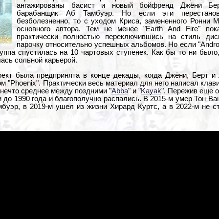
ангажированы басист и новый бойфренд Джёни Бер
барабанщик Аб Тамбуэр. Но если эти перестанов
безболезненно, то с уходом Криса, замененного Ронни 
основного автора. Тем не менее "Earth And Fire" по
практически полностью переключившись на стиль дис
парочку относительно успешных альбомов. Но если "Androm
 группа спустилась на 10 чартовых ступенек. Как бы то ни было
лась сольной карьерой.
ект была предпринята в конце декады, когда Джёни, Берт и
м "Phoenix". Практически весь материал для него написал клав
нечто среднее между поздними "
Abba
" и "
Kayak
". Пережив еще о
 до 1990 года и благополучно распались. В 2015-м умер Тон Ва
буэр, в 2019-м ушел из жизни Хирард Куртс, а в 2022-м не с