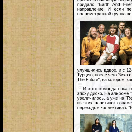
придало "Earth And Fir
направление. И если п
полнометражкой группа вст
улучшились вдвое, и с 12-
Турцию, после чего Зиха 
The Future", на котором, к
И хотя команда пока о
эпоху диско. На альбоме "
увеличилось, а уже на "R
из этих пластинок ознам
переходом коллектива с "Po