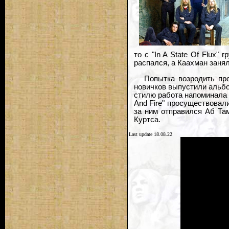
то с "In A State Of Flux"
распался, а Каахман заня
Попытка возродить про
новичков выпустили альбо
стилю работа напоминала 
And Fire" просуществовали
за ним отправился Аб Там
Куртса.
Last update 18.08.22