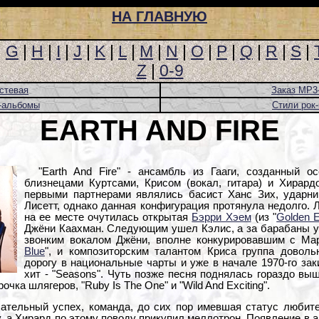
НА ГЛАВНУЮ
|
G
|
H
|
I
|
J
|
K
|
L
|
M
|
N
|
O
|
P
|
Q
|
R
|
S
|
Z
|
0-9
стевая
Заказ MP3
-альбомы
Стили рок
EARTH AND FIRE
"Earth And Fire" - ансамбль из Гааги, созданный о
близнецами Куртсами, Крисом (вокал, гитара) и Хирард
первыми партнерами являлись басист Ханс Зих, ударни
Лисетт, однако данная конфигурация протянула недолго. 
на ее месте очутилась открытая
Бэрри Хэем
(из "
Golden E
Джёни Каахман. Следующим ушел Кэлис, а за барабаны у
звонким вокалом Джёни, вполне конкурировавшим с Ма
Blue
", и композиторским талантом Криса группа довол
дорогу в национальные чарты и уже в начале 1970-го зак
хит - "Seasons". Чуть позже песня поднялась гораздо выш
чка шлягеров, "Ruby Is The One" и "Wild And Exciting".
ательный успех, команда, до сих пор имевшая статус любит
 а Хирард по этому поводу прикупил меллотрон. Появление в а