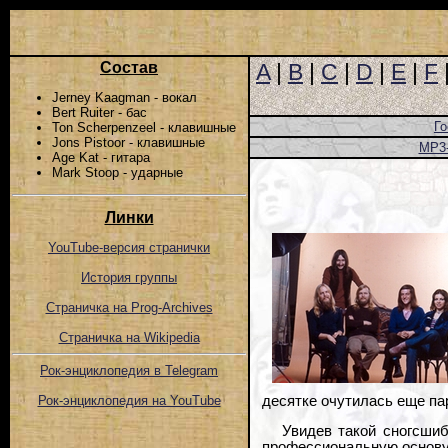
Состав
A
|
B
|
C
|
D
|
E
|
F
Jerney Kaagman - вокал
Bert Ruiter - бас
Го
Ton Scherpenzeel - клавишные
Jons Pistoor - клавишные
MP3
Age Kat - гитара
Mark Stoop - ударные
Линки
YouTube-версия странички
История группы
Страничка на Prog-Archives
Страничка на Wikipedia
Рок-энциклопедия в Telegram
десятке очутилась еще паро
Рок-энциклопедия на YouTube
Увидев такой сногсшиб
профессиональную основу,