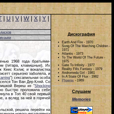
T
|
U
|
V
|
W
|
X
|
Y
|
-дисков
Дискография
-музыки
Earth And Fire - 1970
Song Of The Marching Children -
1971
Atlantis - 1973
To The World Of The Future -
1975
сенью 1968 года братьями-
Gate To Infinity - 1977
ом (гитара, клавишные). Их
Reality Fills Fantasy - 1979
к Кеес Кэлис и вокалистка
Andromeda Girl - 1981
Лисетт серьезно заболела, и
In A State Of Flux - 1982
arring
") сексапильная особа
Phoenix
- 1989
селся Тон Ван Дер Кляй. Со
ришкой Вереш из "
Shocking
ьно быстро проложила себе
Слушаем
инула в Топ 40 свой первый
е, а вслед за ней в горячей
Memories
ельской, решила перейти на
рсенале нового инструмента