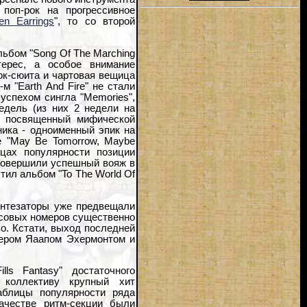
 поп-рок на прогрессивное
en Earrings
", то со второй
бом "Song Of The Marching
терес, а особое внимание
ок-сюита и чартовая вещица
м "Earth And Fire" не стали
успехом сингла "Memories",
едель (из них 2 недели на
", посвященный мифической
ника - одноименный эпик на
е "May Be Tomorrow, Maybe
ицах популярности позиции
" совершили успешный вояж в
тил альбом "To The World Of
синтезаторы уже предвещали
опсовых номеров существенно
во. Кстати, выход последней
сером Яаапом Эхермонтом и
ls Fantasy" достаточного
 коллективу крупный хит
аблицы популярности ряда
ачестве ритм-секции были