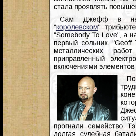
стала проявлять повыше
Сам Джефф в нач
"
королевском
" трибьюте
"Somebody To Love", а 
первый сольник. "Geoff
металлических работ
приправленный электр
включениями элементов 
По
тру
кон
кот
Дже
сит
прогнали семейство Тэ
долгая судебная батал