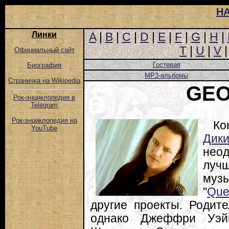
Н
Линки
A
|
B
|
C
|
D
|
E
|
F
|
G
|
H
|
T
|
U
|
V
Официальный сайт
Гостевая
Биография
MP3-альбомы
Страничка на Wikipedia
GEO
Рок-энциклопедия в
Telegram
Рок-энциклопедия на
Ко
YouTube
Дик
нео
луч
му
"
Que
другие проекты. Родит
однако Джеффри Уэй