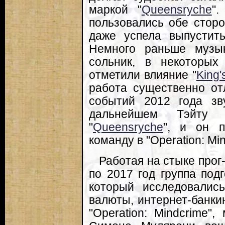
маркой "
Queensryche
"
пользовались обе стор
даже успела выпустить
Немного раньше музык
сольник, в некоторых
отметили влияние "
King'
работа существенно от
событий 2012 года зв
дальнейшем Тэйту
"
Queensryche
", и он 
команду в "Operation: Min
Работая на стыке прог-
по 2017 год группа под
который исследовалис
валюты, интернет-банкин
"Operation: Mindcrime"