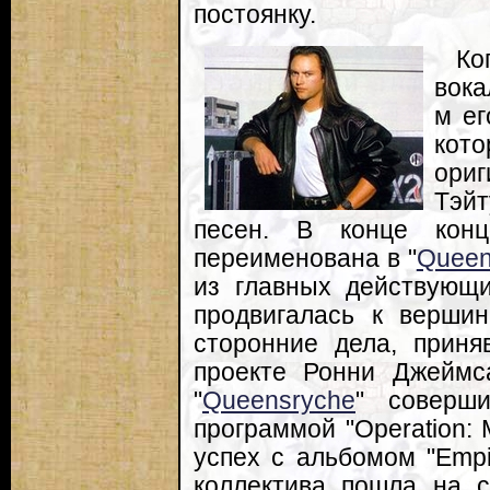
постоянку.
Ко
вока
м ег
кот
ориг
Тэйт
песен. В конце кон
переименована в "
Queen
из главных действующи
продвигалась к верши
сторонние дела, приня
проекте Ронни Джеймса
"
Queensryche
" соверш
программой "Operation: 
успех с альбомом "Empi
коллектива пошла на с