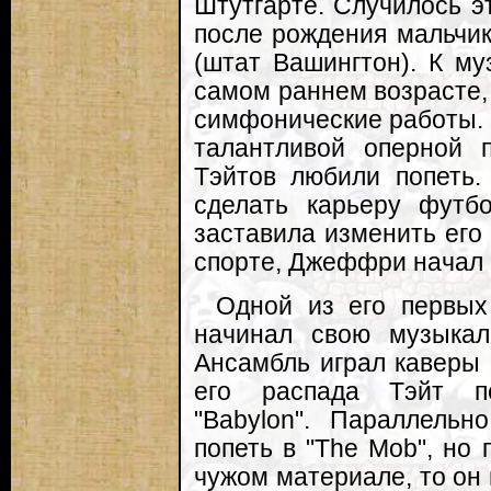
Штутгарте. Случилось эт
после рождения мальчик
(штат Вашингтон). К м
самом раннем возрасте,
симфонические работы. Н
талантливой оперной 
Тэйтов любили попеть.
сделать карьеру футб
заставила изменить его
спорте, Джеффри начал 
Одной из его первых 
начинал свою музыка
Ансамбль играл каверы 
его распада Тэйт пе
"Babylon". Параллель
попеть в "The Mob", но 
чужом материале, то он 