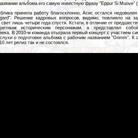
азвании альбома его самую известную фразу "Eppur Si Muove" ("
ублика приняла работу благосклонно, Асис остался недоволе
gard". Решение кадровых вопросов, видимо, повлияло на з
свет лишь четыре года спустя. Кстати, в отличие от предшествую
ретным историческим персонажам, а представлял собо
ека. В 2010-м команда отыграла первый концерт с участием си
слухи о подготовке альбома с рабочим названием "Grimm". К 
10 лет релиз так и не состоялся.