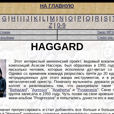
НА ГЛАВНУЮ
|
G
|
H
|
I
|
J
|
K
|
L
|
M
|
N
|
O
|
P
|
Q
|
R
|
S
|
Z
|
0-9
стевая
Заказ MP3
-альбомы
Стили рок
HAGGARD
Этот интересный мюнхенский проект, ведомый вокалис
композиций Асисом Нассери, был образован в 1991 год
несколько человек, которые исполняли дэт-метал со 
Однако со временем команда разрослась почти до 20 ед
нетрадиционных для этого жанра инструментов, и в р
металлический оркестр. Поначалу музыканты держали р
коллег и развлекались тем, что разогревали такие 
"
Biohazard
", "
Agressor
", "
Anathema
" и "
Pyogenesis
". Свою п
группа записала в 1993 году. Чуть позже на свои кровны
мини-альбом "Progressive" и попытались донести его в ма
 начал прогрессировать и стал добавлять все больше и больш
а в "Haggard" появились скрипачи, виолончелисты, пианисты и 