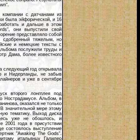
wn".
 компании с датчанами из
ики была эйфорической, и 16
 работать и дальше в этом
rds", они выпустили свой
творение представляло собой
, сдобренный тяжелым, но
йские и немецкие тексты с
альбома послужили труды и
тр Дама, более известного
 на следующий год открывала
ию и Нидерланды, не забыв
длайнеров и уже в сентябре
ск второго лонгплея под
 о Нострадамусе. Альбом, в
нинова, оказался не только
 В значительной мере этому
зную тематику. Выход диска
десь уже не обошлось, и
е 2001 года в присутствии
це состоялось выступление
ертник "Awaking The Gods".
нитому итальянцу Галилео