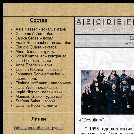
Состав
A
|
B
|
C
|
D
|
E
|
F
Asis Nasseri - вокал, гитара
Giacomo Astorri - бас
Го
Janika Gross – вокал
Frank Schumacher - вокал, бас
MP3
Claudio Quarta - гитара
Aline Deinert - скрипка
Ivica Kramheller – контрабас
Lisa Hellmich – альт
Anne Eberlein – альт
Cosmin Nechita – скрипка
Johannes Schleiermacher –
виолончель
Florinda Hoffmann - виолончель
Hans Wolf – клавишные
Ingrid Nietzer - клавишные
Maurizio Guolo – ударные
Stefana Sabau - гобой
Catalina Popa - флейта
Линки
и "Desultory".
Официальный сайт группы
С 1995 года коллектив
свою музыку. Именно тогд