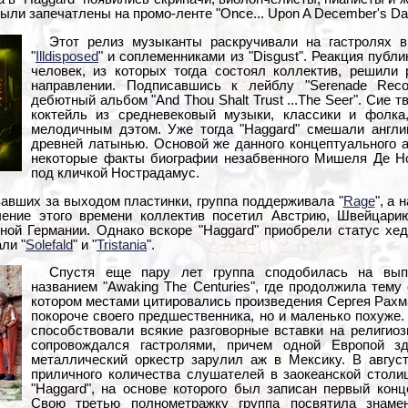
ыли запечатлены на промо-ленте "Once... Upon A December's Da
Этот релиз музыканты раскручивали на гастролях в
"
Illdisposed
" и соплеменниками из "Disgust". Реакция публ
человек, из которых тогда состоял коллектив, решили
направлении. Подписавшись к лейблу "Serenade Reco
дебютный альбом "And Thou Shalt Trust ...The Seer". Сие 
коктейль из средневековый музыки, классики и фолка
мелодичным дэтом. Уже тогда "Haggard" смешали англи
древней латынью. Основой же данного концептуального 
некоторые факты биографии незабвенного Мишеля Де Но
под кличкой Нострадамус.
вавших за выходом пластинки, группа поддерживала "
Rage
", а
ечение этого времени коллектив посетил Австрию, Швейцар
дной Германии. Однако вскоре "Haggard" приобрели статус хе
ли "
Solefald
" и "
Tristania
".
Спустя еще пару лет группа сподобилась на выпу
названием "Awaking The Centuries", где продолжила тему
котором местами цитировались произведения Сергея Рахма
покороче своего предшественника, но и маленько похуже.
способствовали всякие разговорные вставки на религио
сопровождался гастролями, причем одной Европой з
металлический оркестр зарулил аж в Мексику. В август
приличного количества слушателей в заокеанской столи
"Haggard", на основе которого был записан первый конц
Свою третью полнометражку группа посвятила знаме