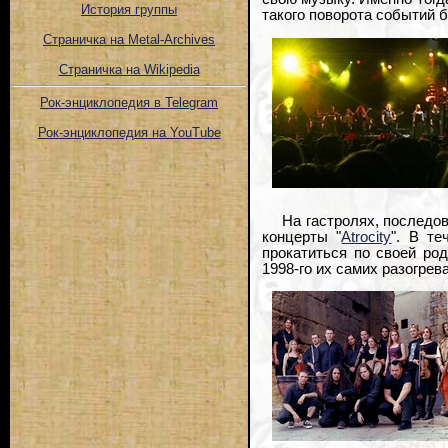
История группы
такого поворота событий б
Страничка на Metal-Archives
Страничка на Wikipedia
Рок-энциклопедия в Telegram
Рок-энциклопедия на YouTube
На гастролях, последо
концерты "
Atrocity
". В т
прокатиться по своей ро
1998-го их самих разогрева