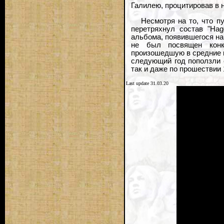
Галилею, процитировав в н
Несмотря на то, что п
перетряхнул состав "Hag
альбома, появившегося на 
не был посвящен конк
произошедшую в средние в
следующий год поползли 
так и даже по прошествии 
Last update 31.03.20