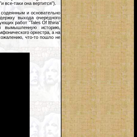
и все-таки она вертится").
н содеянным и основательно
адержку выхода очередного
щих работ "Tales Of Ithiria"
й вымышленную историю,
мфонического оркестра, а на
сожалению, что-то пошло не