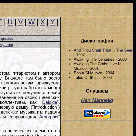
T
|
U
|
V
|
W
|
X
|
Y
|
-дисков
Дискография
-музыки
And Thou Shalt Trust... The Seer
- 1997
Awaking The Centuries - 2000
Awaking The Gods: Live In
Mexico - 2001
Eppur Si Muove - 2004
том, гитаристом и автором
Tales Of Ithiria - 2008
у. Вначале там было всего
скандинавским привкусом.
иниц, туда набралось много
Слушаем
езультате получился некий
авнение на своих шведских
Herr Mannelig
коллективы, как "
Deicide
",
ервую демку ("Introduction")
е денежки музыканты издали
ссы, сопровождая "
Amorphis
"
е классических элементов в
женское сопрано. Результаты