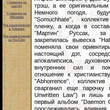
Страничка на
трэш, а ее оригинальным 
Last.fm
Немного погодя, буд
Страничка на
Wikipedia
"Somuchhate", коллекти
пленку, а когда в соста
Рок-энциклопедия
в Telegram
"Мартин" Руссак, за 
Рок-энциклопедия
закрепилась вывеска "Ha
на YouTube
поменяла свои ориентир
настоящий дэт, сосред
апокалипсиса, духовн
внутренних сил и пок
отношение к христианств
"Abhorrence", коллект
сварганил еще парочку п
Unwritten Law") и лишь 
первый альбом "Daemon Qu
прослеживались влияния 