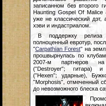
записанном без второго ги
Haunting Gospel Of Malice 
уже не классический дэт,
хэви и индастриалом.
В поддержку релиза
полноценный евротур, пос
"
Carpathian Forest
" на земл
прошвырнулась по клубам
2007-м партнеров на
("Destroyer"; гитара) 
("Hexen"; ударные), Бу
"Morphosis", отмеченный 
до невозможного блеска с
Пром
включал