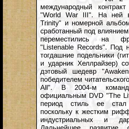
международный контракт
"World War III". На ней
Trinity" и номерной альбо
сработанный под влиянием
переместились на фра
"Listenable Records". По
тогдашние подельники (ги
и ударник Хеллрайзер) с
дэтовый шедевр "Awaken
победителем читательског
All". В 2004-м коман
официальным DVD "The Lita
период стиль ее стал 
поскольку к жестким риф
индустриальных и дарк
Дальнейшее развитие с