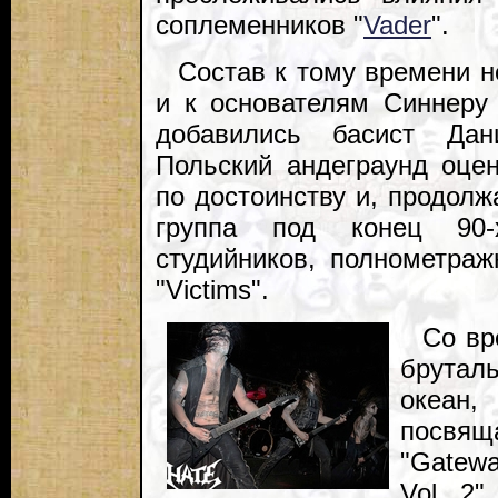
соплеменников "
Vader
".
Состав к тому времени н
и к основателям Синнер
добавились басист Дан
Польский андеграунд оце
по достоинству и, продолж
группа под конец 90
студийников, полнометраж
"Victims".
Со вр
брутал
океан
посвящ
"Gatewa
Vol 2"