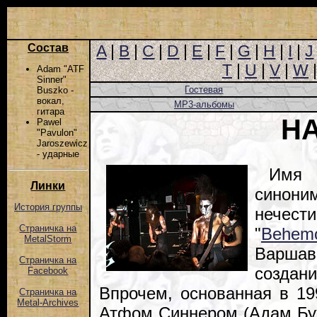
Состав
A
|
B
|
C
|
D
|
E
|
F
|
G
|
H
|
I
|
J
T
|
U
|
V
|
W
Adam "ATF
Sinner"
Гостевая
Buszko -
вокал,
MP3-альбомы
гитара
H
Pawel
"Pavulon"
Jaroszewicz
- ударные
Имя 
Линки
сино
История группы
нечест
Страничка на
"
Behem
MetalStorm
Варшав
Страничка на
создан
Facebook
Впрочем, основанная в 1
Страничка на
Metal-Archives
Атфом Синнером (Адам Буж