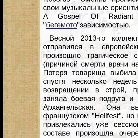
свои музыкальные ориентир
A Gospel Of Radiant D
"
бегемото
"зависимостью.
Весной 2013-го колле
отправился в европейск
произошло трагическое 
(причиной смерти врачи н
Потеря товарища выбила
спустя несколько недел
возвращении в строй, п
заняла боевая подруга и
Архангельская. Она в
французском "Hellfest", 
привлекались уже сесси
составе произошла очер