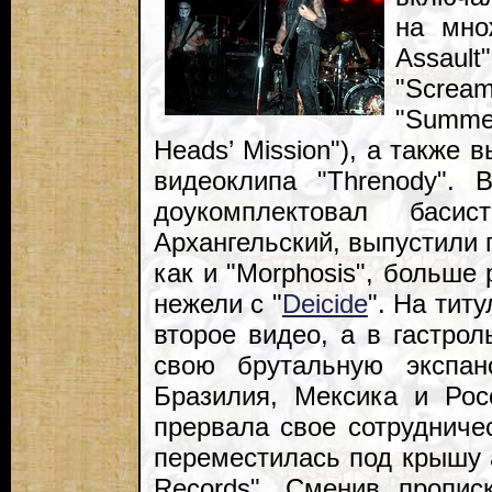
на мно
Assaul
"Scream
"Summe
Heads’ Mission"), а также
видеоклипа "Threnody". 
доукомплектовал баси
Архангельский, выпустили 
как и "Morphosis", больше 
нежели с "
Deicide
". На тит
второе видео, а в гастро
свою брутальную экспан
Бразилия, Мексика и Рос
прервала свое сотрудничес
переместилась под крышу
Records". Сменив пропис