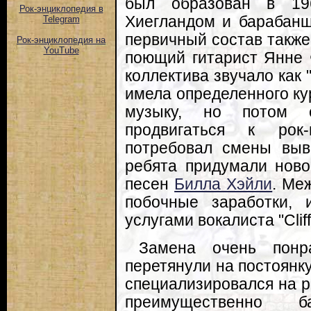
был образован в 19
Рок-энциклопедия в
Хиегландом и барабан
Telegram
первичный состав также
Рок-энциклопедия на
YouTube
поющий гитарист Янне 
коллектива звучало как 
имела определенного ку
музыку, но потом 
продвигаться к рок-
потребовал смены выв
ребята придумали ново
песен
Билла Хэйли
. Ме
побочные заработки, 
услугами вокалиста "Cli
Замена очень понр
перетянули на постоянк
специализировался на р
преимущественно б