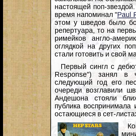
настоящей поп-звездой.
время напоминал "
Paul 
этом у шведов было бо
репертуара, то на перв
римейков англо-амери
оглядкой на других по
стали готовить и свой м
Первый сингл с дебю
Response") занял в 
следующий год его пес
очереди возглавили шв
Андешона стояли бли
публика воспринимала и
остающиеся в сет-листа
К
ми