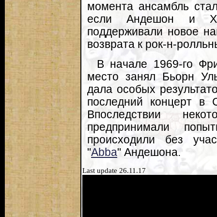
момента ансамбль стал
если Андешон и Хи
поддерживали новое на
возврата к рок-н-ролльн
В начале 1969-го Фр
место занял Бьорн Ул
дала особых результато
последний концерт в С
Впоследствии неко
предпринимали поп
происходили без уча
"
Abba
" Андешона.
Last update 26.11.17