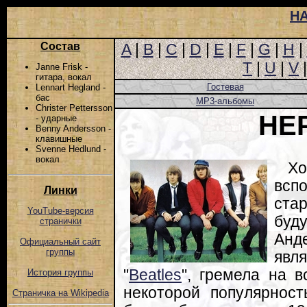
Н
Состав
A
|
B
|
C
|
D
|
E
|
F
|
G
|
H
|
T
|
U
|
V
Janne Frisk -
гитара, вокал
Гостевая
Lennart Hegland -
бас
MP3-альбомы
Christer Pettersson
HE
- ударные
Benny Andersson -
клавишные
Svenne Hedlund -
вокал
Х
всп
Линки
ста
YouTube-версия
буд
странички
Анд
Официальный сайт
группы
явл
"
Beatles
", гремела на 
История группы
некоторой популярнос
Страничка на Wikipedia