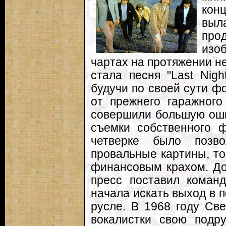
кон
выл
про
изоб
чартах на протяжении н
стала песня "Last Nigh
будучи по своей сути ф
от прежнего гаражного
совершили большую ошиб
съемки собственного 
четверке было позв
провальные картины, то
финансовым крахом. До
пресс поставил команд
начала искать выход в 
русле. В 1968 году Све
вокалистки свою подр