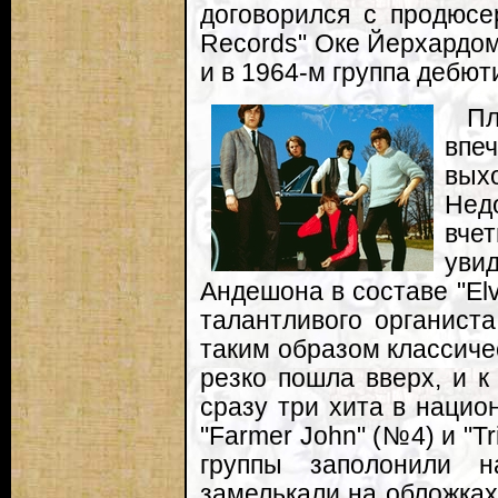
договорился с продюсе
Records" Оке Йерхардом
и в 1964-м группа дебют
П
впе
вых
Нед
вче
ув
Андешона в составе "El
талантливого органиста
таким образом классиче
резко пошла вверх, и к
сразу три хита в национ
"Farmer John" (№4) и "Tr
группы заполонили 
замелькали на обложках