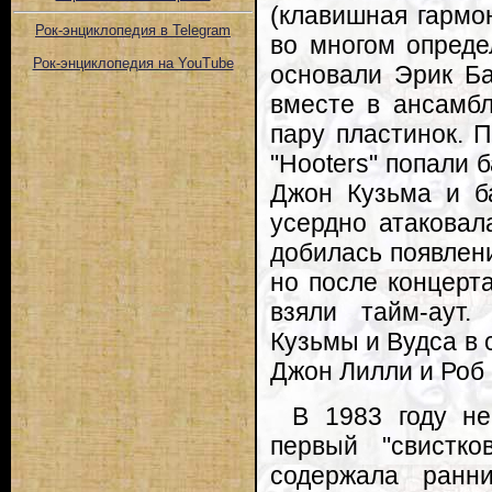
(клавишная гармо
Рок-энциклопедия в Telegram
во многом опреде
Рок-энциклопедия на YouTube
основали Эрик Ба
вместе в ансамбл
пару пластинок. 
"Hooters" попали 
Джон Кузьма и б
усердно атаковал
добилась появлен
но после концерта
взяли тайм-аут.
Кузьмы и Вудса в 
Джон Лилли и Роб
В 1983 году не
первый "свистко
содержала ранн