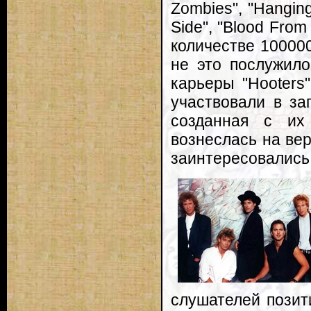
Zombies", "Hanging
Side", "Blood Fro
количестве 100000
не это послужил
карьеры "Hooters
участвовали в за
созданная с их
вознеслась на вер
заинтересовались
слушателей позит