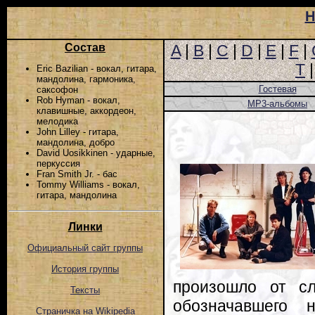
Н
Состав
A
|
B
|
C
|
D
|
E
|
F
|
T
Eric Bazilian - вокал, гитара,
мандолина, гармоника,
Гостевая
саксофон
Rob Hyman - вокал,
MP3-альбомы
клавишные, аккордеон,
мелодика
John Lilley - гитара,
мандолина, добро
David Uosikkinen - ударные,
перкуссия
Fran Smith Jr. - бас
Tommy Williams - вокал,
гитара, мандолина
Линки
Официальный сайт группы
История группы
произошло от сло
Тексты
обозначавшего 
Страничка на Wikipedia