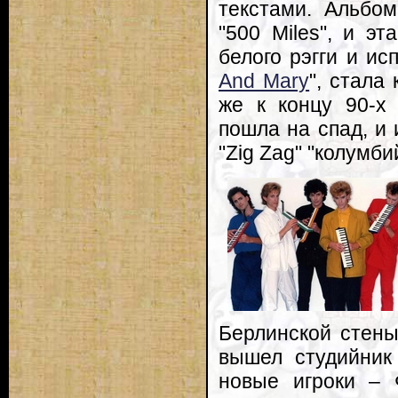
текстами. Альбо
"500 Miles", и э
белого рэгги и ис
And Mary
", стала
же к концу 90-х 
пошла на спад, и
"Zig Zag" "колумби
Берлинской стены
вышел студийник 
новые игроки – 