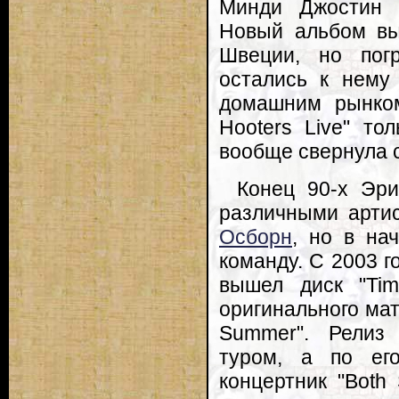
Минди Джостин (с
Новый альбом вы
Швеции, но пог
остались к нему
домашним рынком
Hooters Live" то
вообще свернула 
Конец 90-х Эри
различными арти
Осборн
, но в на
команду. С 2003 г
вышел диск "Tim
оригинального ма
Summer". Релиз 
туром, а по ег
концертник "Both