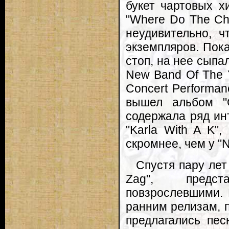
букет чартовых х
"Where Do The Chi
неудивительно, 
экземпляров. Пок
стоп, на нее сыпа
New Band Of The Ye
Concert Performan
вышел альбом "
содержала ряд инт
"Karla With A K"
скромнее, чем у "N
Спустя пару лет
Zag", предст
повзрослевшими. 
ранним релизам, 
предлагались пес