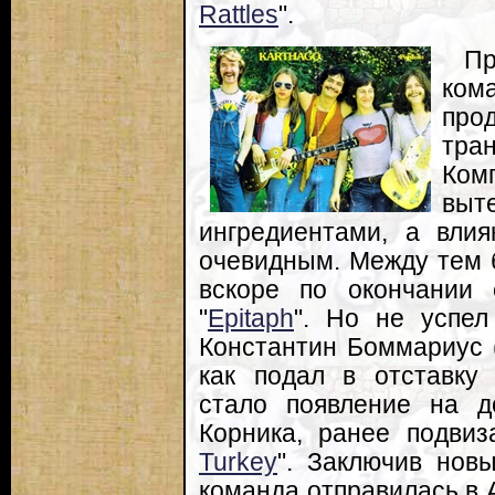
Rattles
".
Пр
ком
пр
тра
Ком
вы
ингредиентами, а влия
очевидным. Между тем б
вскоре по окончании
"
Epitaph
". Но не успел
Константин Боммариус (
как подал в отставку
стало появление на д
Корника, ранее подвиз
Turkey
". Заключив новы
команда отправилась в 