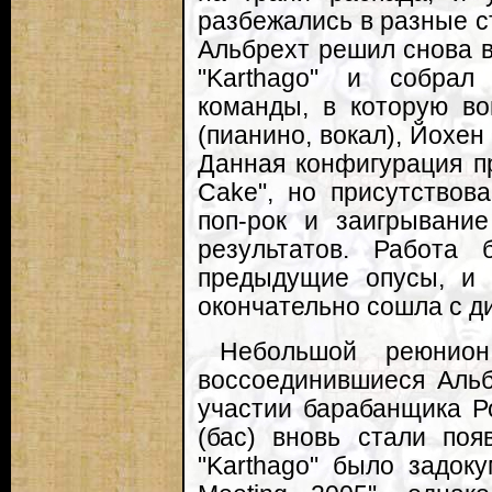
разбежались в разные с
Альбрехт решил снова в
"Karthago" и собрал
команды, в которую в
(пианино, вокал), Йохен 
Данная конфигурация пр
Cake", но присутствов
поп-рок и заигрывани
результатов. Работа
предыдущие опусы, и 
окончательно сошла с д
Небольшой реюнион
воссоединившиеся Аль
участии барабанщика Р
(бас) вновь стали поя
"Karthago" было задок