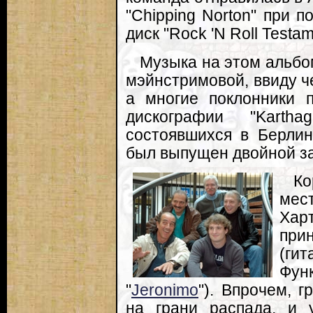
"Chipping Norton" при 
диск "Rock 'N Roll Testam
Музыка на этом альбо
мэйнстримовой, ввиду ч
а многие поклонники 
дискографии "Karth
состоявшихся в Берлин
был выпущен двойной зал
Ко
мес
Хар
при
(ги
Фун
"
Jeronimo
"). Впрочем, 
на грани распада, и 