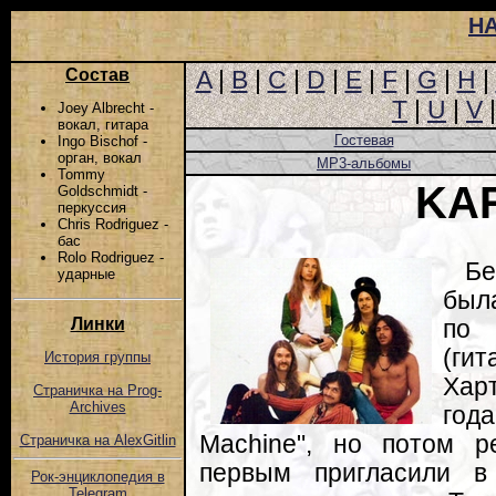
Н
Состав
A
|
B
|
C
|
D
|
E
|
F
|
G
|
H
|
T
|
U
|
V
Joey Albrecht -
вокал, гитара
Гостевая
Ingo Bischof -
орган, вокал
MP3-альбомы
Tommy
KA
Goldschmidt -
перкуссия
Chris Rodriguez -
бас
Rolo Rodriguez -
Бе
ударные
был
Линки
по 
(гит
История группы
Хар
Страничка на Prog-
Archives
год
Machine", но потом 
Страничка на AlexGitlin
первым пригласили в
Рок-энциклопедия в
Telegram