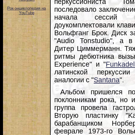
перкуссиониста То
последовало заключение
Рок-энциклопедия на
YouTube
начала сессий п
доукомплектовали клав
Вольфганг Брок. Диск з
"Audio Tonstudio", а 
Дитер Циммерманн. Тя
ритмы дебютника вызы
Experience" и "
Funkadel
латинской перкуссии
аналогии с "
Santana
".
Альбом пришелся по
поклонникам рока, но 
группа провела гастр
Вторую пластинку "K
барабанщиком Норбе
феврале 1973-го Воль