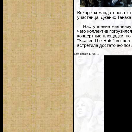
Вскоре команда снова ст
участница, Дженис Танака (э
Наступление миллениума
чего коллектив погрузился
концертные площадки, но
"Scatter The Rats" вышел
встретила достаточно поз
Last update 17.08.19