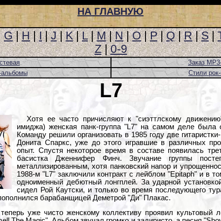
НА ГЛАВНУЮ
|
G
|
H
|
I
|
J
|
K
|
L
|
M
|
N
|
O
|
P
|
Q
|
R
|
S
|
Z
|
0-9
стевая
Заказ MP3
-альбомы
Стили рок
L7
Хотя ее часто причисляют к "сиэттлскому движению"
имиджа) женская панк-группа "L7" на самом деле была 
Команду решили организовать в 1985 году две гитаристки
Донита Спаркс, уже до этого игравшие в различных про
опыт. Спустя некоторое время в составе появилась тре
басистка Дженнифер Финч. Звучание группы посте
металлизированным, хотя панковский напор и упрощеннос
1988-м "L7" заключили контракт с лейблом "Epitaph" и в т
одноименный дебютный лонгплей. За ударной установкой
сидел Рой Каутски, и только во время последующего тур
" пополнился барабанщицей Деметрой "Ди" Плакас.
 теперь уже чисто женскому коллективу проявил культовый л
l The Magic". Альбом звучал громко и задиристо, а песня "Shov