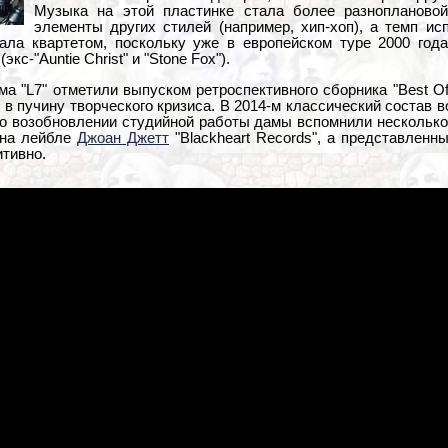
Музыка на этой пластинке стала более разноплановой
элементы других стилей (например, хип-хоп), а темп ис
ала квартетом, поскольку уже в европейском туре 2000 года
кс-"Auntie Christ" и "Stone Fox").
 "L7" отметили выпуском ретроспективного сборника "Best Of 
 в пучину творческого кризиса. В 2014-м классический состав 
 о возобновлении студийной работы дамы вспомнили несколько
 на лейбле
Джоан Джетт
"Blackheart Records", а представленн
итивно.