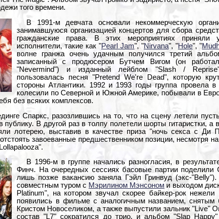
дежи того времени.
В 1991-м девчата основали некоммерческую органи
занимавшуюся организацией концертов для сбора средст
гражданские права. В этих мероприятиях приняли у
исполнители, такие как "
Pearl Jam
", "
Nirvana
", "
Hole
", "
Mudh
волне гранжа очень удачным получился третий альбом 
записанный с продюсером Бутчем Вигом (он работ
"Nevermind") и изданный лейблом "Slash / Reprise
пользовалась песня "Pretend We're Dead", которую кр
стороны Атлантики. 1992 и 1993 годы группа провела в 
колесили по Северной и Южной Америке, побывали в Евро
ебя без всяких комплексов.
единге Спаркс, разозлившись на то, что на сцену летели пус
 публику. В другой раз в толпу полетели шорты гитаристки, а в
ли лотерею, выставив в качестве приза "ночь секса с Ди П
ог отстоять завоеванные предшественником позиции, несмотря н
ollapalooza".
В 1996-м в группе начались разногласия, в результа
Финч. На очередных сессиях басовые партии поделили С
лишь позже вакансию заняла Гэйл Гринвуд (экс-"Belly")
совместным туром с
Мэрилином Мэнсоном
и выходом диска
Platinum", на котором звучал скорее байкер-рок нежели 
появились в фильме с аналогичным названием, снятым
Кристом Новоселиком, а также выпустили зальник "Live" O
состав "L7" сократился до трио, и альбом "Slap Happy