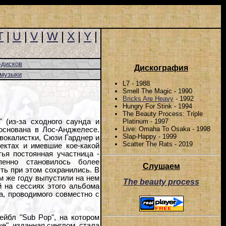
T
|
U
|
V
|
W
|
X
|
Y
|
-дисков
Дискография
-музыки
L7 - 1988
Smell The Magic - 1990
Bricks Are Heavy
- 1992
Hungry For Stink - 1994
The Beauty Process: Triple
Platinum - 1997
 (из-за сходного саунда и
Live: Omaha To Osaka - 1998
основана в Лос-Анджелесе.
Slap-Happy - 1999
-вокалистки, Сюзи Гарднер и
Scatter The Rats - 2019
ектах и имевшие кое-какой
тья постоянная участница -
пенно становилось более
Слушаем
ть при этом сохранились. В
ом же году выпустили на нем
The beauty process
 на сессиях этого альбома
а, проводимого совместно с
ейбл "Sub Pop", на котором
e", изданная синглом, стала