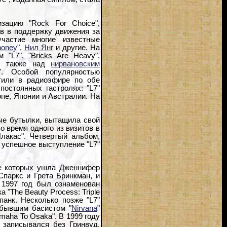
зацию "Rock For Choice",
в в поддержку движения за
частие многие известные
oney
",
Нил Янг
и другие. На
"L7", "Bricks Are Heavy",
ал также над
нирвановским
". Особой популярностью
утили в радиоэфире по обе
постоянных гастролях: "L7"
пе, Японии и Австралии. На
тые бутылки, вытащила свой
о время одного из визитов в
лакас". Четвертый альбом,
а успешное выступление "L7"
те которых ушла Дженнифер
паркс и Грета Бринкман, и
. 1997 год был ознаменован
 "The Beauty Process: Triple
панк. Несколько позже "L7"
 бывшим басистом "
Nirvana
"
maha To Osaka". В 1999 году
" записывался без Гринвуд.