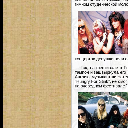
гимном студенческой моло
концертах девушки вели с
Так, на фестивале в Р
тампон и зашвырнула его в
Англию музыкантши затея
"Hungry For Stink", не см
на очередном фестивале "L