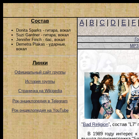
Состав
A
|
B
|
C
|
D
|
E
|
F
Donita Sparks - гитара, вокал
Suzi Gardner - гитара, вокал
Го
Jennifer Finch - бас, вокал
Demetra Plakas - ударные,
MP3
вокал
Линки
Официальный сайт группы
История группы
Страничка на Wikipedia
Рок-энциклопедия в Telegram
Рок-энциклопедия на YouTube
"
Bad Religion
", состав "L7
В 1989 году интерес к
вышла полнометражка "Smel