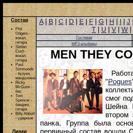
Состав
A
|
B
|
C
|
D
|
E
|
F
|
G
|
H
|
I
|
J
T
|
U
|
V
|
W
Phil
Odgers -
Гостевая
вокал,
гитара
MP3-альбомы
Stefan
MEN THEY CO
Cush -
вокал,
гитара
Paul
Simmonds
Работ
- бузуки,
мандолина
"
Pogues
Ricky
McGuire -
коллект
бас
Tom
смог по
Spencer -
Шейна 
банджо,
гитара
втором 
Billy Abbott
- ударные
панка. Группа была осно
первичный состав вошли С
Линки