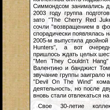
Симмондсом занимались др
2003 году группа подгото
зато "The Cherry Red Juk
сочли "возвращением в фо
спорадически появлялась н
2005-м выпустила двойной 
Hunters", а вот очеред
пришлось ждать целых шест
"Men They Couldn't Hang
Валентино и банджист Том
звучание группы заиграло 
"Devil On The Wind" ком
деятельность, но после дв
вновь стали отвлекаться н
Свое 30-летие колле