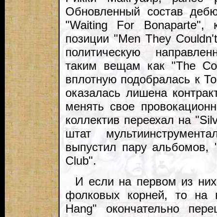
Обновленный состав дебю
"Waiting For Bonaparte",
позиции "Men They Couldn'
политическую направлен
таким вещам как "The Col
вплотную подобралась к То
оказалась лишена контракт
менять свое провокационн
коллектив переехал на "Sil
штат мультиинструмент
выпустил пару альбомов, "
Club".
И если на первом из них
фолковых корней, то на 
Hang" окончательно пер