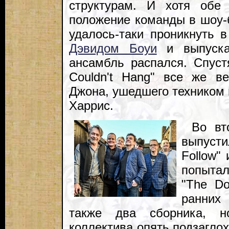
структурам. И хотя обе
положение команды в шоу-би
удалось-таки проникнуть в
Дэвидом Боуи
и выпуска 
ансамбль распался. Спуст
Couldn't Hang" все же в
Джона, ушедшего техником 
Харрис.
Во вт
выпусти
Follow"
попытал
"The Do
ранних
также два сборника, н
коллектива опять подзаглох