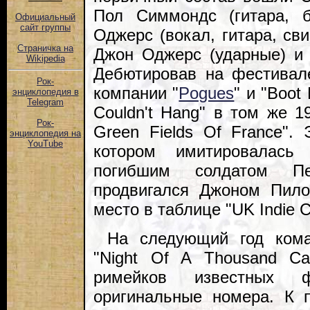
Пол Симмондс (гитара, б
Официальный
сайт группы
Оджерс (вокал, гитара, св
Страничка на
Джон Оджерс (ударные) и 
Wikipedia
Дебютировав на фестивал
Рок-
компании "
Pogues
" и "Boot 
энциклопедия в
Telegram
Couldn't Hang" в том же 1
Рок-
Green Fields Of France".
энциклопедия на
YouTube
котором имитировалас
погибшим солдатом Пе
продвигался Джоном Пило
место в таблице "UK Indie C
На следующий год кома
"Night Of A Thousand Ca
римейков известных 
оригинальные номера. К 