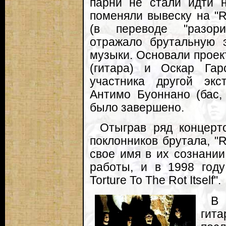
парни не стали идти н
поменяли вывеску на "R
(в переводе "разори
отражало брутальную 
музыки. Основали проек
(гитара) и Оскар Гар
участника другой экс
Антимо Буоннано (бас,
было завершено.
Отыграв ряд концерт
поклонников брутала, "
свое имя в их сознании
работы, и в 1998 год
Torture To The Rot Itself".
В 
гит