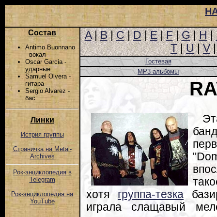
Н
Состав
A
|
B
|
C
|
D
|
E
|
F
|
G
|
H
|
T
|
U
|
V
Antimo Buonnano
- вокал
Гостевая
Oscar Garcia -
ударные
MP3-альбомы
Samuel Olvera -
RA
гитара
Sergio Alvarez -
бас
Эт
Линки
банд
Истрия группы
пер
Страничка на Metal-
"Dom
Archives
впо
Рок-энциклопедия в
тако
Telegram
хотя
группа-тезка
базир
Рок-энциклопедия на
YouTube
играла слащавый мело