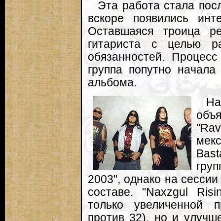
Эта работа стала пос
вскоре появились инте
Оставшаяся троица ре
гитариста с целью р
обязанностей. Процесс
группа попутно начала
альбома.
На
объ
"Ra
мекс
Bas
груп
2003", однако на сессии
составе. "Naxzgul Ris
только увеличенной п
против 32), но и улучш