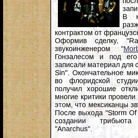
посл
запи
В к
ра
контрактом от французс
Оформив сделку, "R
звукоинженером "
Mor
Гонзалесом и под его
записали материал для с
Sin". Окончательное м
во флоридской студии
получил хорошие откли
многие критики провели 
этом, что мексиканцы з
После выхода "Storm Of
создании трибьюта 
"Anarchus".