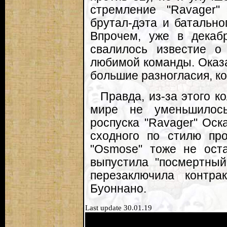
стремление "Ravager
брутал-дэта и батально
Впрочем, уже в декаб
свалилось известие о
любимой команды. Оказа
большие разногласия, ко
Правда, из-за этого к
мире не уменьшилось
роспуска "Ravager" Оск
сходного по стилю про
"Osmose" тоже не оста
выпустила "посмертный"
перезаключила контра
Буоннано.
Last update 30.01.19