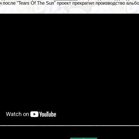
и после "Tears Of The Sun" проект прекратил производство альб