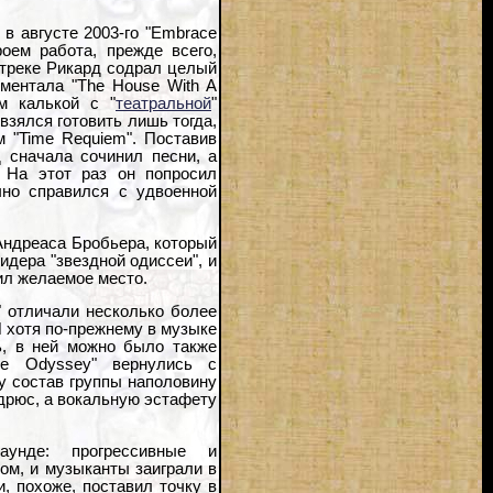
 в августе 2003-го "Embrace
оем работа, прежде всего,
 треке Рикард содрал целый
рументала "The House With A
м калькой с "
театральной
"
взялся готовить лишь тогда,
м "Time Requiem". Поставив
 сначала сочинил песни, а
. На этот раз он попросил
чно справился с удвоенной
Андреаса Бробьера, который
идера "звездной одиссеи", и
ил желаемое место.
" отличали несколько более
И хотя по-прежнему в музыке
ь, в ней можно было также
ce Odyssey" вернулись с
ту состав группы наполовину
дрюс, а вокальную эстафету
унде: прогрессивные и
ом, и музыканты заиграли в
и, похоже, поставил точку в