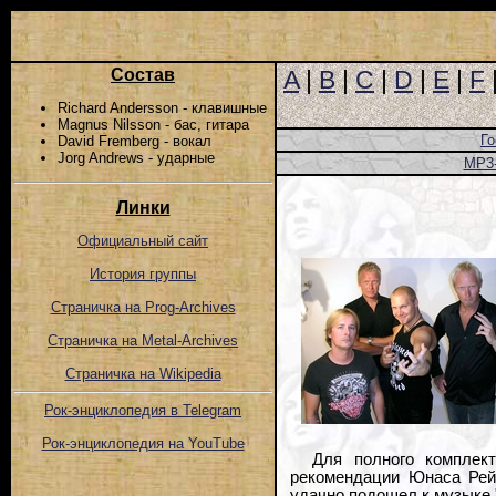
Состав
A
|
B
|
C
|
D
|
E
|
F
Richard Andersson - клавишные
Magnus Nilsson - бас, гитара
Го
David Fremberg - вокал
Jorg Andrews - ударные
MP3
Линки
Официальный сайт
История группы
Страничка на Prog-Archives
Страничка на Metal-Archives
Страничка на Wikipedia
Рок-энциклопедия в Telegram
Рок-энциклопедия на YouTube
Для полного комплек
рекомендации Юнаса Рей
удачно подошел к музыке 