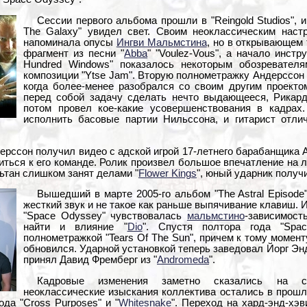
Сессии первого альбома прошли в "Reingold Studios", и
The Galaxy" увидел свет. Своим неоклассическим настр
напоминала опусы
Ингви Мальмстина
, но в открывающем
фрагмент из песни "
Abba
" "Voulez-Vous", а начало инст
Hundred Windows" показалось некоторым обозревателя
композиции "Ytse Jam". Вторую полнометражку Андерссон 
когда более-менее разобрался со своим другим проекто
перед собой задачу сделать нечто выдающееся, Рикард
потом провел кое-какие усовершенствования в кадрах
исполнить басовые партии Нильссона, и гитарист отли
дерссон получил видео с адской игрой 17-летнего барабанщика 
иться к его команде. Ролик произвел большое впечатление на л
льтан слишком занят делами "
Flower Kings
", юный ударник получ
Вышедший в марте 2005-го альбом "The Astral Episode
жесткий звук и не такое как раньше выпячивание клавиш. 
"Space Odyssey" чувствовалась
мальмстино
-зависимост
найти и влияние "
Dio
". Спустя полтора года "Spa
полнометражкой "Tears Of The Sun", причем к тому момен
обновился. Ударной установкой теперь заведовал Йорг Эн
принял Давид Фремберг из "
Andromeda
".
Кадровые изменения заметно сказались на са
неоклассические изыскания коллектива остались в прошл
ода "Cross Purposes" и "
Whitesnake
". Переход на хард-энд-хэв