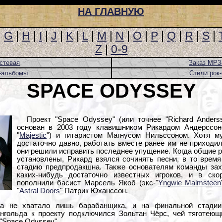
НА ГЛАВНУЮ
|
G
|
H
|
I
|
J
|
K
|
L
|
M
|
N
|
O
|
P
|
Q
|
R
|
S
|
Z
|
0-9
стевая
Заказ MP3
-альбомы
Стили рок
SPACE ODYSSEY
Проект "Space Odyssey" (или точнее "Richard Anders
основан в 2003 году клавишником Рикардом Андерссоно
"
Majestic
") и гитаристом Магнусом Нильссоном. Хотя м
достаточно давно, работать вместе ранее им не приходил
они решили исправить последнее упущение. Когда общие
установлены, Рикард взялся сочинять песни, в то врем
стадию предпродакшна. Также основателям команды зах
каких-нибудь достаточно известных игроков, и в ск
пополнили басист Марсель Якоб (экс-"
Yngwie Malmsteen
"
Astral Doors
" Патрик Юханссон.
та не хватало лишь барабанщика, и на финальной стадии
нгольда к проекту подключился Зольтан Чёрс, чей тяготею
"Space Odyssey".