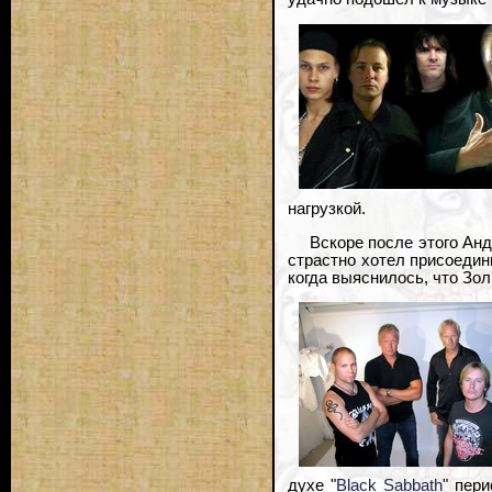
нагрузкой.
Вскоре после этого Ан
страстно хотел присоедин
когда выяснилось, что Зо
духе "
Black Sabbath
" пери