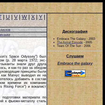
T
|
U
|
V
|
W
|
X
|
Y
|
-дисков
Дискография
-музыки
Embrace The Galaxy - 2003
The Astral Episode
- 2005
Tears Of The Sun - 2006
Слушаем
son's Space Odyssey") был
м (р. 28 марта 1972; экс-
Embrace the galaxy
узыканты знали друг друга
ось, и как-то раз за обедом
 руководящие принципы были
я как Магнус выводил их на
отелось добавить в состав
ором времени их компанию
's Rising Force") и вокалист
 подготовки материала по
щий к фьюжн-металлу стиль