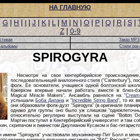
НА ГЛАВНУЮ
|
G
|
H
|
I
|
J
|
K
|
L
|
M
|
N
|
O
|
P
|
Q
|
R
|
S
|
Z
|
0-9
стевая
Заказ MP3
-альбомы
Стили рок
SPIROGYRA
Несмотря на свое кентерберийское происхождение
последовательницей аналогичного стиля ("Canterbury"), по
фолк. Ее основатели, учащиеся одной болтонской шко
Кокерхэм впервые начали работать вместе в блюз-бэн
Magical Miracle Makers". Ансамбль равнялся на "
Cream
услышали
Боба Дилана
и "
Incredible String Band
", то их 
они образовали фолк-дуэт "Spirogyra" (в оригинале плани
однако для группы оно было уж слишком "одноклеточны
относительно регулярно выступали на сцене "Bolton Oc
Мартин поступил в Кентерберийский университет и там со
кин, скрипачом и пианистом Джулианом Кусаком и бас-гитарис
и имени "Spirogyra" участвовали звукоинженер Пит Болл и мен
последнего команда получила местечко на "B&C Records", гд