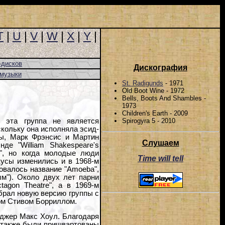
T
|
U
|
V
|
W
|
X
|
Y
|
-дисков
Дискография
-музыки
St. Radigunds
- 1971
Old Boot Wine - 1972
Bells, Boots And Shambles -
1973
Children's Earth - 2009
Spirogyra 5 - 2010
, эта группа не является
скольку она исполняла эсид-
лы, Марк Фрэнсис и Мартин
Слушаем
де "William Shakespeare's
", но когда молодые люди
Time will tell
вкусы изменились и в 1968-м
ровалось название "Amoeba",
м"). Около двух лет парни
tagon Theatre", а в 1969-м
брал новую версию группы с
том Стивом Борриллом.
еджер Макс Хоул. Благодаря
е также были пришвартованы