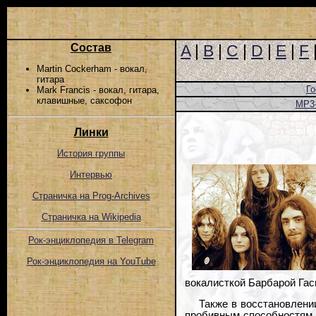
Состав
A
|
B
|
C
|
D
|
E
|
F
Martin Cockerham - вокал,
гитара
Го
Mark Francis - вокал, гитара,
клавишные, саксофон
MP3
Линки
История группы
Интервью
Страничка на Prog-Archives
Страничка на Wikipedia
Рок-энциклопедия в Telegram
Рок-энциклопедия на YouTube
вокалисткой Барбарой Гас
Также в восстановлени
пробивным способностям 