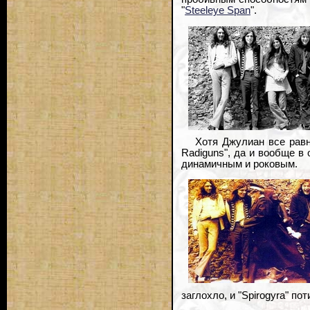
"
Steeleye Span
".
Хотя Джулиан все равн
Radiguns", да и вообще в
динамичным и роковым.
заглохло, и "Spirogyra" по