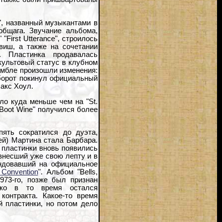
s", названный музыкантами в
общага. Звучание альбома,
" "First Utterance", строилось
виш, а также на сочетании
. Пластинка продавалась
 культовый статус в клубном
амбле произошли изменения:
оборот покинул официальный
акс Хоул.
ло куда меньше чем на "St.
 Boot Wine" получился более
пять сократился до дуэта,
ей) Мартина стала Барбара.
 пластинки вновь появились
внесший уже свою лепту и в
тендовавший на официальное
t Convention
". Альбом "Bells,
1973-го, позже был признан
ако в то время остался
контракта. Какое-то время
 пластинки, но потом дело