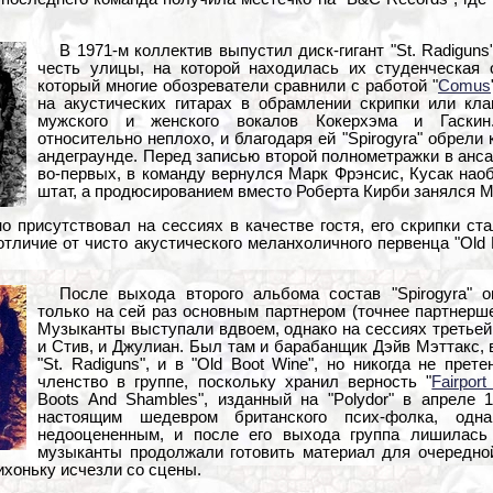
В 1971-м коллектив выпустил диск-гигант "St. Radigun
честь улицы, на которой находилась их студенческая 
который многие обозреватели сравнили с работой "
Comus
на акустических гитарах в обрамлении скрипки или кла
мужского и женского вокалов Кокерхэма и Гаскин
относительно неплохо, и благодаря ей "Spirogyra" обрели
андеграунде. Перед записью второй полнометражки в анс
во-первых, в команду вернулся Марк Фрэнсис, Кусак на
штат, а продюсированием вместо Роберта Кирби занялся М
о присутствовал на сессиях в качестве гостя, его скрипки ста
 отличие от чисто акустического меланхоличного первенца "Old
После выхода второго альбома состав "Spirogyra" о
только на сей раз основным партнером (точнее партнерш
Музыканты выступали вдвоем, однако на сессиях третьей
и Стив, и Джулиан. Был там и барабанщик Дэйв Мэттакс, 
"St. Radiguns", и в "Old Boot Wine", но никогда не пре
членство в группе, поскольку хранил верность "
Fairpor
Boots And Shambles", изданный на "Polydor" в апреле 
настоящим шедевром британского псих-фолка, одн
недооцененным, и после его выхода группа лишилась 
музыканты продолжали готовить материал для очередной
тихоньку исчезли со сцены.