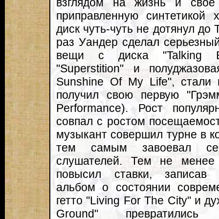
взглядом на жизнь и свое
приправленную синтетикой х
диск чуть-чуть не дотянул до 
раз Уандер сделал серьезны
вещи с диска "Talking 
"Superstition" и полуджазо
Sunshine Of My Life", стали
получил свою первую "Грэм
Performance). Рост популя
совпал с ростом посещаемости
музыкант совершил турне в ко
тем самым завоевал се
слушателей. Тем не менее
повысил ставки, записав
альбом о состоянии соврем
гетто "Living For The City" и 
Ground" превратились 