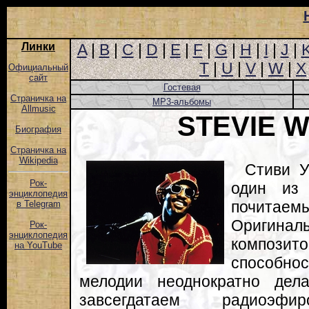
Линки
A
|
B
|
C
|
D
|
E
|
F
|
G
|
H
|
I
|
J
|
T
|
U
|
V
|
W
|
X
Официальный
сайт
Гостевая
Страничка на
MP3-альбомы
Allmusic
STEVIE 
Биография
Страничка на
Wikipedia
Стиви У
Рок-
один из
энциклопедия
почитаемы
в Telegram
Оригинал
Рок-
энциклопедия
композ
на YouTube
способно
мелодии неоднократно дел
завсегдатаем радиоэф