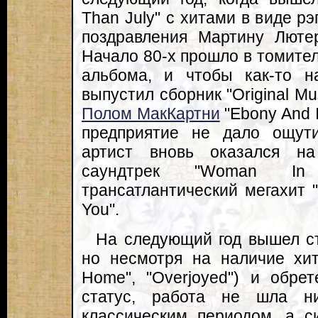
Than July" с хитами в виде рэг
поздравления Мартину Лютер
Начало 80-х прошло в томите
альбома, и чтобы как-то н
выпустил сборник "Original Mu
Полом МакКартни
"Ebony And I
предприятие не дало ощут
артист вновь оказался на
саундтрек "Woman I
трансатлантический мегахит "I
You".
На следующий год вышел сту
но несмотря на наличие хито
Home", "Overjoyed") и обре
статус, работа не шла н
классическим периодом, а с