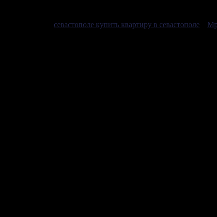
Квартиры в
севастополе купить квартиру в севастополе
. .
Мр
профильный класс с у