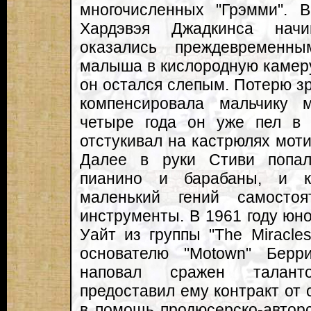
многочисленных "Грэмми". 
Хардэвэя Джадкинса начи
оказались преждевременн
малыша в кислородную камеру,
он остался слепым. Потерю зр
компенсировала мальчику
четыре года он уже пел в 
отстукивал на кастрюлях мот
Далее в руки Стиви попал
пианино и барабаны, и к
маленький гений самосто
инструменты. В 1961 году юн
Уайт из группы "The Miracles
основателю "Motown" Берр
наповал сражен талант
предоставил ему контракт от 
в помощь продюсерско-автор