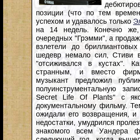
дебютиров
позиции (что по тем време
успехом и удавалось только
Э
на 14 недель. Конечно же
очередных "Грэмми", а продажи
взлетели до бриллиантовых
шедевр немало сил, Стиви 
"отсиживался в кустах". К
странным, и вместо фир
музыкант предложил публик
полуинструментальную запи
Secret Life Of Plants" с я
документальному фильму. Те
ожидали его возвращения, и
недостатки, умудрился пролез
знакомого всем Уандера 
следующий год, когда вышел