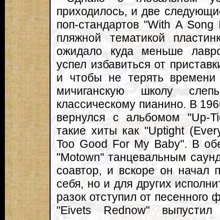
приходилось, и две следующи
поп-стандартов "With A Song 
пляжной тематикой пластинк
ожидало куда меньше лавро
успел избавиться от приставк
и чтобы не терять времени
мичиганскую школу слеп
классическому пианино. В 19
вернулся с альбомом "Up-Ti
такие хиты как "Uptight (Everyt
Too Good For My Baby". В о
"Motown" танцевальным саун
соавтор, и вскоре он начал 
себя, но и для других исполн
разок отступил от песенного 
"Eivets Rednow" выпустил