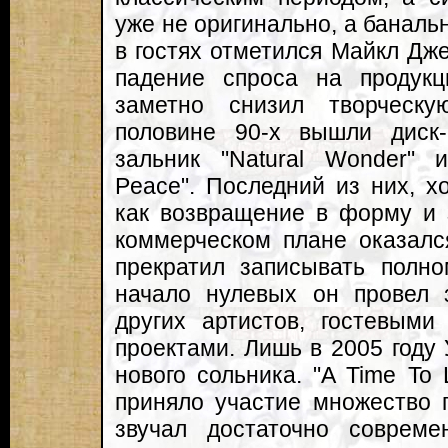
уже не оригинально, а банальн
в гостях отметился Майкл Дж
падение спроса на продук
заметно снизил творческу
половине 90-х вышли диск-с
зальник "Natural Wonder" и
Peace". Последний из них, х
как возвращение в форму и 
коммерческом плане оказал
прекратил записывать полно
начало нулевых он провел 
других артистов, гостевым
проектами. Лишь в 2005 году
нового сольника. "A Time To 
приняло участие множество 
звучал достаточно соврем