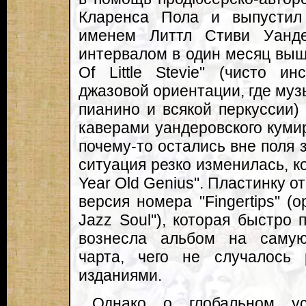
Кларенса Пола и выпустил
именем Литтл Стиви Уанд
интервалом в один месяц выш
Of Little Stevie" (чисто и
джазовой ориентации, где муз
пианино и всякой перкуссии) и
каверами уандеровского кум
почему-то остались вне поля 
ситуация резко изменилась, к
Year Old Genius". Пластинку 
версия номера "Fingertips" (
Jazz Soul"), которая быстро 
вознесла альбом на самую
чарта, чего не случалось 
изданиями.
Однако о глобальном ус