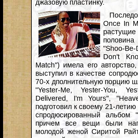
джазовую пластинку.
Последо
Once In M
растущи
половин
"Shoo-Be
Don't Kn
Match") имела его авторство,
выступил в качестве сопродю
70-х дполнительную порцию шл
"Yester-Me, Yester-You, Yes
Delivered, I'm Yours", "Hea
подготовил к своему 21-летию
спродюсированный альбом "
причем все вещи были на
молодой женой Сиритой Райт