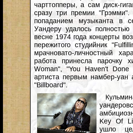
чарттопперы, а сам диск-гиган
сразу три премии "Грэмми".
попаданием музыканта в с
Уандеру удалось полностью 
весне 1974 года концерты воз
пережитого студийник "Fulfilli
мрачновато-личностный ха
работа принесла парочку х
Woman", "You Haven't Done 
артиста первым намбер-уан 
"Billboard".
Кульми
уандеро
амбициозн
Key Of Li
ушло це