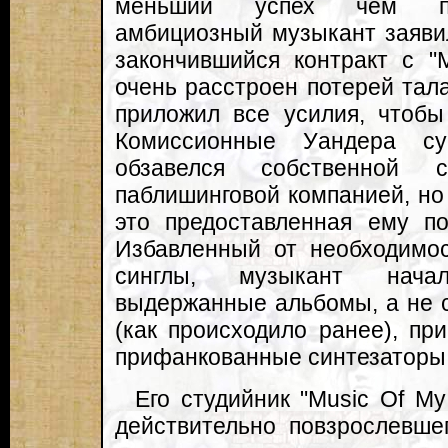
меньший успех чем пре
амбициозный музыкант заявил
закончившийся контракт с "
очень расстроен потерей тала
приложил все усилия, чтобы
Комиссионные Уандера су
обзавелся собственной 
паблишинговой компанией, но 
это предоставленная ему по
Избавленный от необходимос
синглы, музыкант нача
выдержанные альбомы, а не 
(как происходило ранее), пр
прифанкованные синтезаторы
Его студийник "Music Of My
действительно повзрослевше