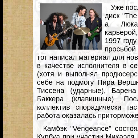
Уже пос
диск "The
а Люка
карьерой,
1997 году
просьбой
тот написал материал для но
в качестве исполнителя в се
(хотя и выполнял продюсерс
себе на подмогу Пира Верш
Тиссена (ударные), Барен
Баккера (клавишные). По
коллектив спорадически гас
работа оказалась приторможе
Камбэк "Vengeance" состоя
Курбуа при участии Михаэля 