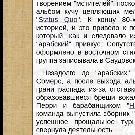
творением "мстителей", поско
альбом кучу цепляющих ме
"
Status Quo
". К концу 80-
историей, и это привело к п
который, как и следовало и
"арабский" привкус. Сопутс
оформлено в восточном стил
группа записывала в Саудовс
Незадолго до "арабских
Сомерс, а после выхода аль
грани распада из-за отстав
образовавшиеся бреши вока
Перри и барабанщиком "
H
команда выпустила сборник "T
успешное прощальное тур
свернула деятельность.