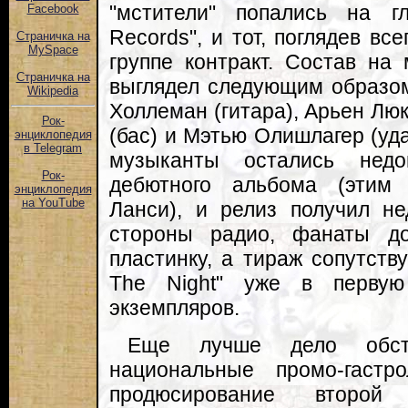
"мстители" попались на г
Facebook
Records", и тот, поглядев все
Страничка на
MySpace
группе контракт. Состав на
Страничка на
выглядел следующим образом:
Wikipedia
Холлеман (гитара), Арьен Люк
Рок-
(бас) и Мэтью Олишлагер (уда
энциклопедия
в Telegram
музыканты остались недо
Рок-
дебютного альбома (этим
энциклопедия
на YouTube
Ланси), и релиз получил не
стороны радио, фанаты до
пластинку, а тираж сопутству
The Night" уже в перву
экземпляров.
Еще лучше дело обст
национальные промо-гаст
продюсирование второй 