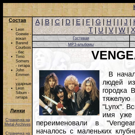
Состав
A
|
B
|
C
|
D
|
E
|
F
|
G
|
H
|
I
|
J
|
T
|
U
|
V
|
W
|
Leon
Goewie -
Гостевая
вокал
Barend
MP3-альбомы
Courbois
VENGE
- бас
Timo
Somers
- гитара
John
В нача
Emmen
-
людей из
ударные
Leon
городка 
Sibum -
тяжелую
гитара
"Lynx". В
Линки
имя уже 
Страничка на
переименовали в "Vengea
Metal-Archives
началось с маленьких клубн
Страничка на