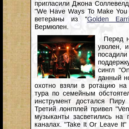
пригласили Джона Соллевелда
"We Have Ways To Make You 
ветераны из "
Golden Earr
Вермюлен.
Перед 
уволен, 
посади
поддержк
сингл "O
данный н
охотно взяли в ротацию на 
тура по семейным обстоятел
инструмент достался Пиру
Третий лонгплей привел "Ven
музыканты засветились на г
каналах. "Take It Or Leave I