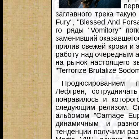
пер
заглавного трека такую
Fury", "Blessed And Forsa
го ряды "Vomitory" по
заменивший оказавшегос
прилив свежей крови и 
работу над очередным а
на рынок настоящего з
"Terrorize Brutalize Sodom
Продюсированием п
Лефгрен, сотрудничат
понравилось и которог
следующим релизом. Св
альбомом "Carnage Eup
динамичным и разно
тенденции получили раз