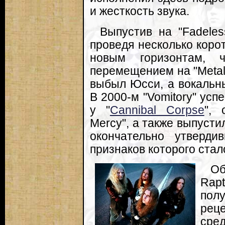
и жесткость звука.
Выпустив на "Fadele
проведя несколько коро
новым горизонтам, 
перемещением на "Metal 
выбыл Юсси, а вокальны
В 2000-м "Vomitory" усп
у "
Cannibal Corpse
", 
Mercy", а также выпусти
окончательно утверди
признаков которого стал
Об
Rap
пол
рец
сре