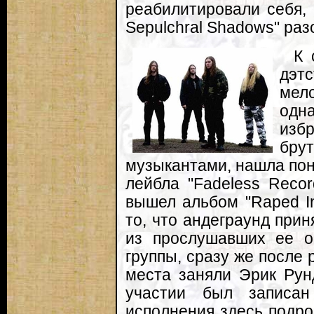
реабилитировали себя, 
Sepulchral Shadows" ра
К 
дэт
мел
одна
изб
бру
музыкантами, нашла пон
лейбла "Fadeless Recor
вышел альбом "Raped In
то, что андеграунд прин
из прослушавших ее о
группы, сразу же после 
места заняли Эрик Рун
участии был записан 
исполнения здесь подро