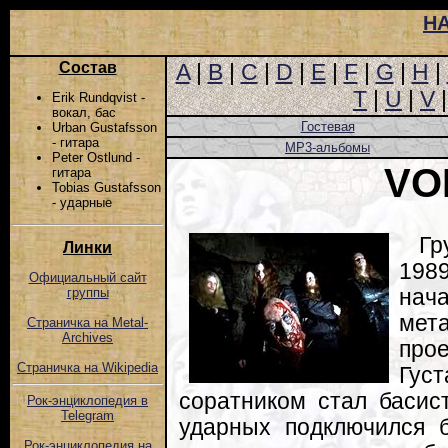
Н
Состав
A
|
B
|
C
|
D
|
E
|
F
|
G
|
H
|
T
|
U
|
V
Erik Rundqvist -
вокал, бас
Гостевая
Urban Gustafsson
- гитара
MP3-альбомы
Peter Ostlund -
VO
гитара
Tobias Gustafsson
- ударные
Гр
Линки
198
Официальный сайт
на
группы
мет
Страничка на Metal-
Archives
про
Страничка на Wikipedia
Гу
соратником стал басис
Рок-энциклопедия в
Telegram
ударных подключился 
Рок-энциклопедия на