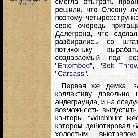
смогла отыграть проб
YouTube
решили, что Олсону лу
поэтому четырехструнка
свою очередь притащ
Далегрена, что сдела
разбирались со штат
потихоньку выраба
создаваемый под во
"
Entombed
", "
Bolt Thro
"
Carcass
".
Первая же демка, з
коллективу довольно 
андеграунда, и на след
возможность выпустит
конторы "Witchhunt Re
котором дебютировал ба
холостым выстрело