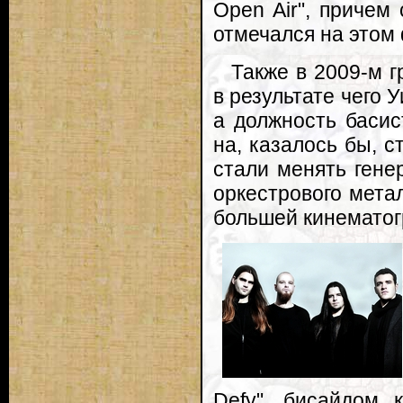
Open Air", причем
отмечался на этом
Также в 2009-м г
в результате чего 
а должность басис
на, казалось бы, с
стали менять гене
оркестрового мета
большей кинематог
Defy", бисайдом 