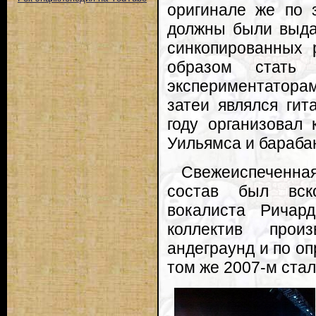
оригинале же по з
должны были выда
синкопированных 
образом стать 
экспериментатора
затеи являлся гит
году организовал
Уильямса и бараба
Свежеиспеченная
состав был вск
вокалиста Ричар
коллектив прои
андеграунд и по оп
том же 2007-м ста