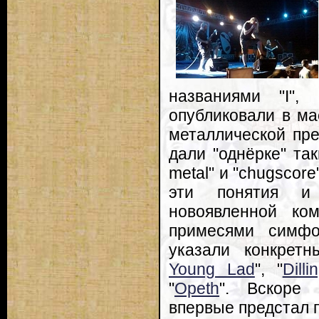
названиями "I", "
опубликовали в ма
металлической пре
дали "однёрке" так
metal" и "chugscor
эти понятия и 
новоявленной ко
примесями симфо
указали конкретн
Young Lad
", "
Dill
"
Opeth
". Вскоре 
впервые предстал п