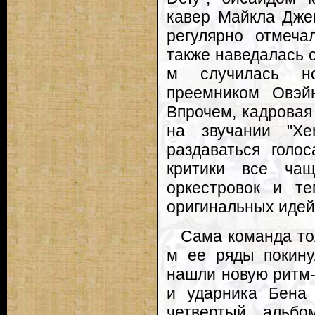
кавер Майкла Дже
регулярно отмеча
также наведалась с
м случилась но
преемником Овэй
Впрочем, кадровая
на звучании "Xer
раздаваться голос
критики все чащ
оркестровок и т
оригинальных идей
Сама команда то
м ее ряды покину
нашли новую ритм-
и ударника Бена 
четвертый альбо