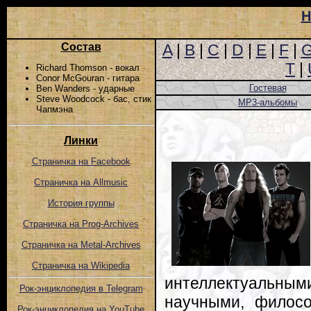
Н
Состав
A
|
B
|
C
|
D
|
E
|
F
|
T
|
Richard Thomson - вокал
Conor McGouran - гитара
Гостевая
Ben Wanders - ударные
Steve Woodcock - бас, стик
MP3-альбомы
Чапмэна
Линки
Страничка на Facebook
Страничка на Allmusic
История группы
Страничка на Prog-Archives
Страничка на Metal-Archives
Страничка на Wikipedia
интеллектуальн
Рок-энциклопедия в Telegram
научными, филосо
Рок-энциклопедия на YouTube