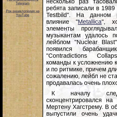
несколько раз тасова
Telegram
ребята записали в 1989
Рок-энциклопедия на
Testbild". На данном
YouTube
влияние "
Metallica
", х
элементы проглядыв
музыкантам удалось п
лейблом "Nuclear Blast
появился барабанщ
"Contradictions Coll
команды к усложнению ко
и по ритмике, причем дл
сожалению, лейбл не ста
продавалась очень плох
К началу след
сконцентрировался на 
Мертену Хагстрему. В о
выпустили очень уда