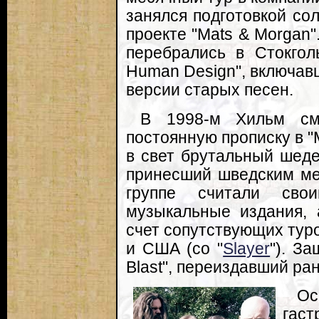
занялся подготовкой сол
проекте "Mats & Morgan
перебрались в Стокгол
Human Design", включавш
версии старых песен.
В 1998-м Хильм см
постоянную прописку в "
в свет брутальный шеде
принесший шведским ме
группе считали сво
музыкальные издания, 
счет сопутствующих туро
и США (со "
Slayer
"). З
Blast", переиздавший ра
Ос
гас