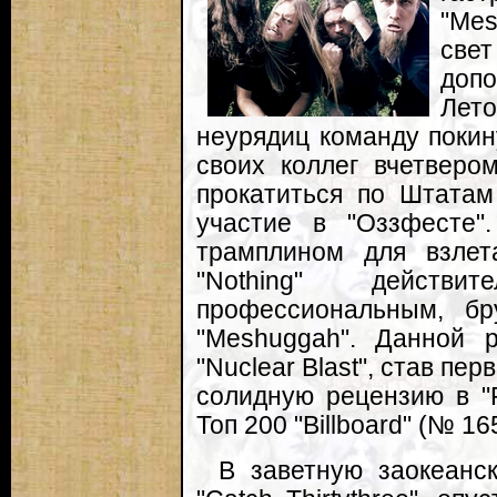
"Me
свет
доп
Лет
неурядиц команду покин
своих коллег вчетверо
прокатиться по Штатам
участие в "Оззфесте"
трамплином для взлет
"Nothing" действ
профессиональным, б
"Meshuggah". Данной 
"Nuclear Blast", став пе
солидную рецензию в "R
Топ 200 "Billboard" (№ 16
В заветную заокеанс