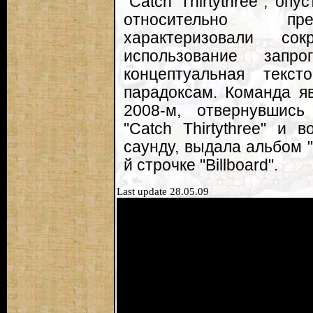
"Catch Thirtythree", оп
относительно пре
характеризовали со
использование запр
концептуальная текст
парадоксам. Команда я
2008-м, отвернувшись
"Catch Thirtythree" и
саунду, выдала альбом 
й строчке "Billboard".
Last update 28.05.09