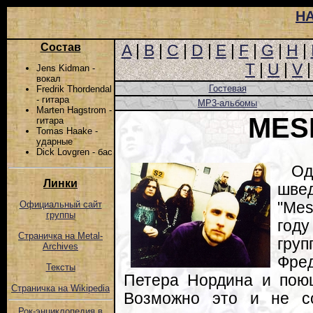
Н
Состав
A
|
B
|
C
|
D
|
E
|
F
|
G
|
H
|
T
|
U
|
V
Jens Kidman -
вокал
Гостевая
Fredrik Thordendal
- гитара
MP3-альбомы
Marten Hagstrom -
MES
гитара
Tomas Haake -
ударные
Dick Lovgren - бас
О
Линки
шв
"Me
Официальный сайт
группы
год
Страничка на Metal-
гру
Archives
Фре
Тексты
Петера Нордина и поющ
Страничка на Wikipedia
Возможно это и не со
Рок-энциклопедия в