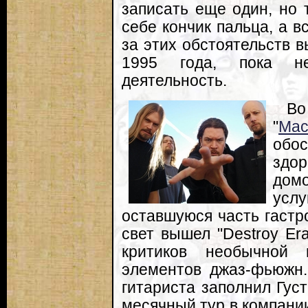
записать еще один, но 
себе кончик пальца, а в
за этих обстоятельств в
1995 года, пока не
деятельность.
Во
"
Ma
об
здор
домо
усл
оставшуюся часть гастр
свет вышел "Destroy Er
критиков необычной 
элементов джаз-фьюжн.
гитариста заполнил Гус
месячный тур в компании