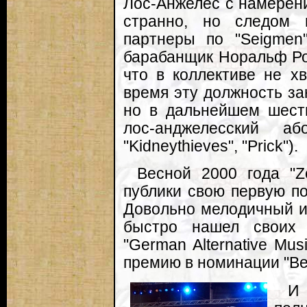
Лос-Анжелес с намерени
странно, но следом 
партнеры по "Seigmen
барабанщик Норальф Рон
что в коллективе не хв
время эту должность з
но в дальнейшем шести
лос-анджелесский а
"Kidneythieves", "Prick").
Весной 2000 года "Z
публики свою первую по
Довольно мелодичный и
быстро нашел своих 
"German Alternative Mu
премию в номинации "Be
И 