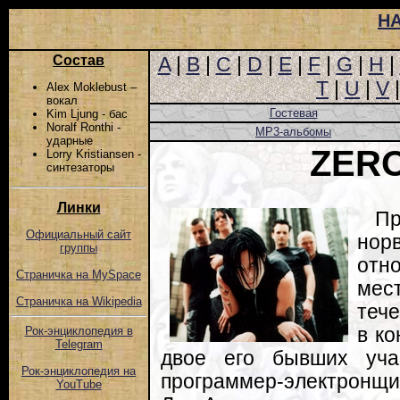
Н
Состав
A
|
B
|
C
|
D
|
E
|
F
|
G
|
H
|
T
|
U
|
V
Alex Moklebust –
вокал
Гостевая
Kim Ljung - бас
Noralf Ronthi -
MP3-альбомы
ударные
ZER
Lorry Kristiansen -
синтезаторы
Линки
П
Официальный сайт
нор
группы
отн
Страничка на MySpace
мес
Страничка на Wikipedia
тече
в ко
Рок-энциклопедия в
Telegram
двое его бывших уча
Рок-энциклопедия на
программер-электронщик
YouTube