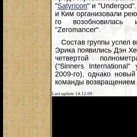
"
Satyricon
" и "Undergod"
и Ким организовали рею
го возобновилась и
"Zeromancer".
Состав группы успел в
Эрика появились Дэн Хе
четвертой полномет
("Sinners Internationa
2009-го), однако новы
команды возвращением к
Last update 14.12.09