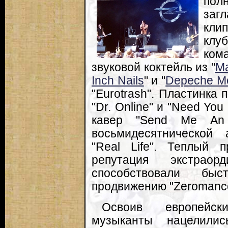
пол
заг
кли
клу
ком
звуковой коктейль из "
Ma
Inch Nails
" и "
Depeche M
"Eurotrash". Пластинка
"Dr. Online" и "Need You
кавер "Send Me An 
восьмидесятнической 
"Real Life". Теплый 
репутация экстраор
способствовали бы
продвижению "Zeromance
Освоив европейск
музыканты нацелили