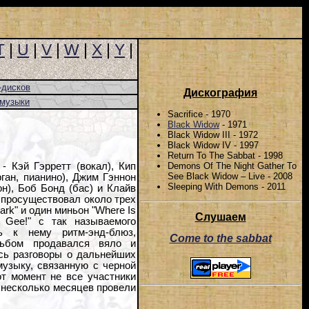
T
|
U
|
V
|
W
|
X
|
Y
|
-дисков
Дискография
-музыки
Sacrifice - 1970
Black Widow
- 1971
Black Widow III - 1972
Black Widow IV - 1997
Return To The Sabbat - 1998
Demons Of The Night Gather To
 Кэй Гэрретт (вокал), Кип
See Black Widow – Live - 2008
рган, пианино), Джим Гэннон
Sleeping With Demons - 2011
он), Боб Бонд (бас) и Клайв
в просуществовал около трех
ark" и один миньон "Where Is
Слушаем
 Gee!" с так называемого
ь к нему ритм-энд-блюз,
Come to the sabbat
льбом продавался вяло и
ись разговоры о дальнейших
музыку, связанную с черной
от момент не все участники
и несколько месяцев провели