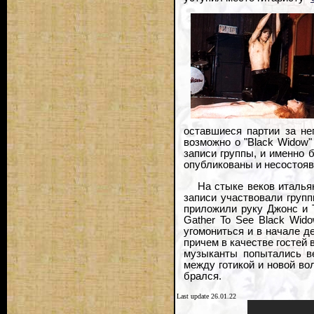
оставшиеся партии за не
возможно о "Black Widow
записи группы, и именно 
опубликованы и несостояв
На стыке веков итальян
записи участвовали групп
приложили руку Джонс и 
Gather To See Black Wid
угомониться и в начале д
причем в качестве гостей
музыканты попытались ве
между готикой и новой вол
брался.
Last update 26.01.22