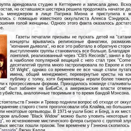
группа арендовала студию в Кеттеринге и записала демо. Вско
остав, но оставшаяся шестерка решила продолжать начатое де
ась менеджером в лице Патрика Миэна и приступила к ма
ялись с помощью известного оккультиста Алекса Сэндерса,
ошения голой женщины. Одного этого факта оказалось достато
е.
Газеты печатали призывы не пускать детей на "сатани
концерты врывались религиозные фанатики, размахи
"изгнания дьявола", но все это работало в обратную стор
выступлениях группы становилось все больше. Благодар
лонгплей, реализованный через "CBS Records", занял в бр
а наиболее популярной вещицей с него стал трек "Come
десятилетий группа много гастролировала по Европе и от
Of Wight", однако со временем ее все чаще стали путать
имена, общий менеджмент, перевернутые кресты на ко
публику с толку, хотя бирмингемцы играли более тяжел
ели к прогрессивным формам. Приходилось команде сталкиватьс
bat" был забанен на БиБиСи, а американские власти отмен
 убийства, аналогичные творимым в то время бандой Мэнсона.
тоятельств Гэннон и Тревор подняли вопрос об отходе от оккул
хранение старого стиля проголосовали оба Клайва, но большин
али некоторые оргвыводы. В 1971-м ушли Бокс и Бонд, а их ме
ром альбоме "Black Widow" можно было уловить некоторые 
p
", но исчезновение мистического флера сыграло с группой зл
вых местах пошли прахом. Тем временем у Гэннона скопилось 
Cressida
" Джону Калли.