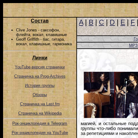
Состав
A
|
B
|
C
|
D
|
E
|
F
Clive Jones - саксофон,
флейта, вокал, клавишные
Го
Geoff Griffith - бас, гитара,
вокал, клавишные, гармоника
MP3
Линки
YouTube-версия странички
Страничка на Prog-Archives
История группы
Обзоры
Страничка на Last.fm
Страничка на Wikipedia
магией, и остальные под
Рок-энциклопедия в Telegram
группы что-либо понимали
Рок-энциклопедия на YouTube
за репетициями и накопле