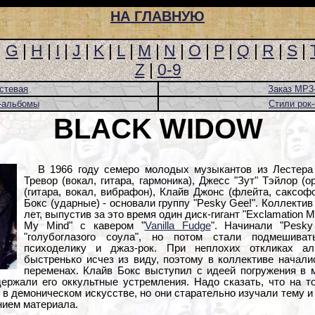
НА ГЛАВНУЮ
|
G
|
H
|
I
|
J
|
K
|
L
|
M
|
N
|
O
|
P
|
Q
|
R
|
S
|
Z
|
0-9
стевая
Заказ MP3
-альбомы
Стили рок
BLACK WIDOW
В 1966 году семеро молодых музыкантов из Лестера -
Тревор (вокал, гитара, гармоника), Джесс "Зут" Тэйлор (о
(гитара, вокал, вибрафон), Клайв Джонс (флейта, саксоф
Бокс (ударные) - основали группу "Pesky Gee!". Коллекти
лет, выпустив за это время один диск-гигант "Exclamation M
My Mind" с кавером "
Vanilla Fudge
". Начинали "Pesky
"голубоглазого соула", но потом стали подмешиват
психоделику и джаз-рок. При неплохих откликах а
быстренько исчез из виду, поэтому в коллективе начал
переменах. Клайв Бокс выступил с идеей погружения в 
держали его оккультные устремления. Надо сказать, что на т
 в демоническом искусстве, но они старательно изучали тему 
нием материала.