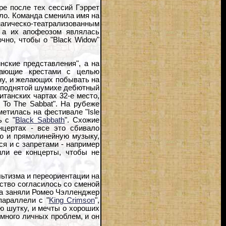
ре после тех сессий Гэррет
ло. Команда сменила имя на
гическо-театрализованным
 а их апофеозом являлась
чно, чтобы о "Black Widow"
нские представления", а на
вающие крестами с целью
ону, и желающих побывать на
я поднятой шумихе дебютный
итанских чартах 32-е место,
 To The Sabbat". На рубеже
метилась на фестивале "Isle
 с "
Black Sabbath
". Схожие
нцертах - все это сбивало
ую и прямолинейную музыку,
я и с запретами - например
или ее концерты, чтобы не
ьтизма и переориентации на
ство согласилось со сменой
ста заняли Ромео Чэлленджер
параллели с "
King Crimson
",
ую шутку, и мечты о хороших
много личных проблем, и он