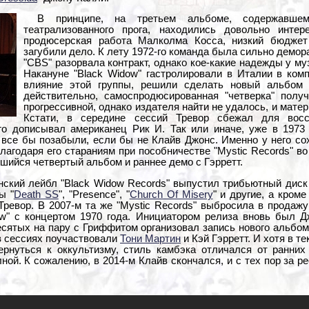
В принципе, на третьем альбоме, содержавше
театрализованного прога, находились довольно инте
продюсерская работа Малколма Косса, низкий бюджет
загубили дело. К лету 1972-го команда была сильно демо
"CBS" разорвала контракт, однако кое-какие надежды у м
Накануне "Black Widow" гастролировали в Италии в комп
влияние этой группы, решили сделать новый альбом
действительно, самоспродюсированная "четверка" полу
прогрессивной, однако издателя найти не удалось, и мате
Кстати, в середине сессий Тревор сбежал для восс
го дописывал американец Рик И. Так или иначе, уже в 1973 
" все бы позабыли, если бы не Клайв Джонс. Именно у него с
благодаря его стараниям при пособничестве "Mystic Records" в
шийся четвертый альбом и раннее демо с Гэрретт.
ский лейбл "Black Widow Records" выпустил трибьютный диск "
ы "
Death SS
", "Presence", "
Church Of Misery
" и другие, а кроме
Тревор. В 2007-м та же "Mystic Records" выбросила в продаж
ow" с концертом 1970 года. Инициатором релиза вновь был Д
есятых на пару с Гриффитом организовал запись нового альбом
 в сессиях поучаствовали
Тони Мартин
и Кэй Гэрретт. И хотя в те
рнуться к оккультизму, стиль камбэка отличался от ранних 
ной. К сожалению, в 2014-м Клайв скончался, и с тех пор за р