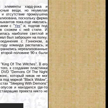
м элементы хард-рока и
ресные вещи, но неумелая
 и отсутствие промоушена
рализована, поскольку фирма
узыкантов пока еще имелись.
ании с "
Yes
" и, подпав под
 в схожем с ней стиле. И
чилась наиболее светлой и
риал был заброшен на полку.
оединения с Гэнноном, а
году команда распалась, и
охранились нереализованные
о второй половине 90-х были
King Of The Witches". В его
 того, к созданию пластинки
у DVD "Demons Of The Night
жонс, который никак не мог
а под маркой "Black Widow",
кстах "Sleeping With Demons"
опусов и находился где-то
еставрацию проекта никто не