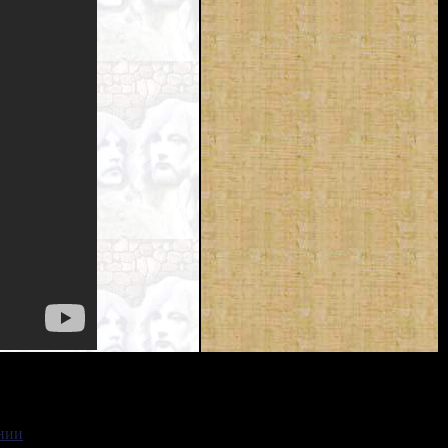
ении
.