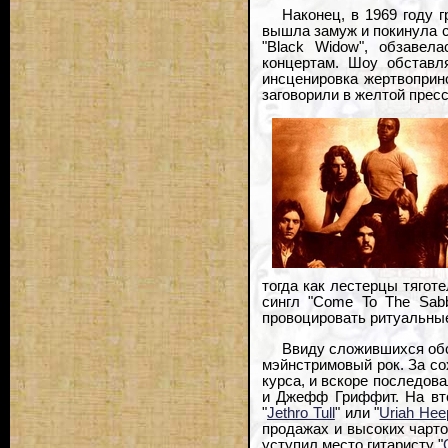
Наконец, в 1969 году 
вышла замуж и покинула с
"Black Widow", обзавел
концертам. Шоу обставл
инсценировка жертвоприн
заговорили в желтой пресс
тогда как лестерцы тягот
сингл "Come To The Sab
провоцировать ритуальные
Ввиду сложившихся обс
мэйнстримовый рок. За со
курса, и вскоре последов
и Джефф Гриффит. На вто
"
Jethro Tull
" или "
Uriah Hee
продажах и высоких чарто
уступил место гитаристу "