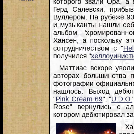
которого звали Ора, а
Герд Салевски, прибыв
Вуллером. На рубеже 90
и музыканты нашли себ
альбом "хромированн
Хансен, а поскольку э
сотрудничеством с "
He
получился "
хеллоуинист
Маттиас вскоре уволи
авторах большинства п
фотографии официально
нашлось. Выход дебют
"
Pink Cream 69
", "
U.D.O.
Rose" вернулись с ал
котором дебютировал за
Х