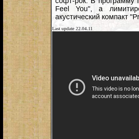
софт-рок. В программу 
Feel You", а лимитир
акустический компакт "Pr
Last update 22.04.11