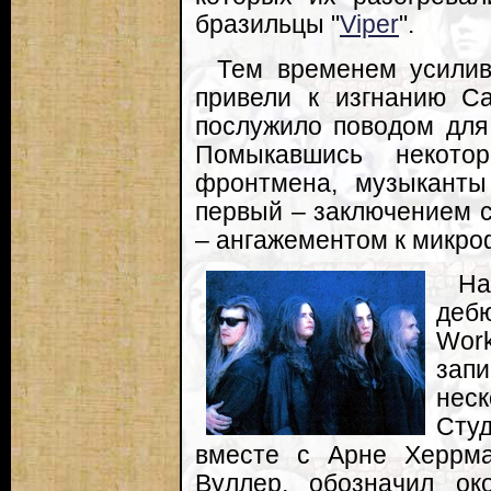
бразильцы "
Viper
".
Тем временем усили
привели к изгнанию Са
послужило поводом для 
Помыкавшись некото
фронтмена, музыканты
первый – заключением сд
– ангажементом к микро
Н
деб
Wor
зап
нес
Сту
вместе с Арне Херрма
Вуллер, обозначил ок