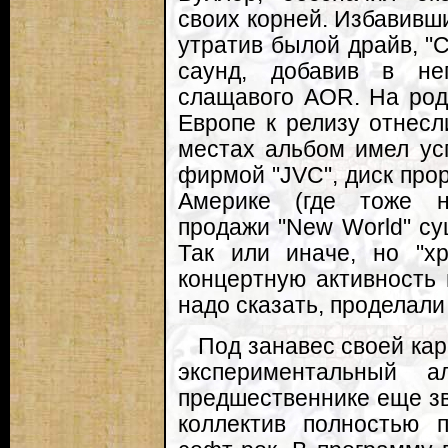
своих корней. Избавивш
утратив былой драйв, "
саунд, добавив в не
слащавого AOR. На род
Европе к релизу отнесл
местах альбом имел ус
фирмой "JVC", диск прор
Америке (где тоже н
продажи "New World" с
Так или иначе, но "х
концертную активность
надо сказать, проделали
Под занавес своей ка
экспериментальный а
предшественнике еще зв
коллектив полностью п