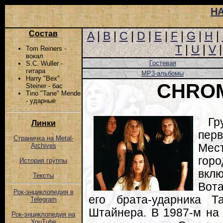
Н
Состав
A
|
B
|
C
|
D
|
E
|
F
|
G
|
H
|
T
|
U
|
V
Tom Reiners -
вокал
Гостевая
S.C. Wuller -
гитара
MP3-альбомы
Harry "Bex"
CHROM
Steiner - бас
Tino "Tane" Mende
- ударные
Гр
Линки
перв
Страничка на Metal-
Мест
Archives
гор
История группы
вклю
Тексты
Вот
Рок-энциклопедия в
его брата-ударника Т
Telegram
Штайнера. В 1987-м на
Рок-энциклопедия на
YouTube