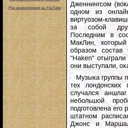
Дженнингсом (вок
Рок-энциклопедия на YouTube
одном из онлай
виртуозом-клавиш
за собой друг
Последним в сос
МакЛин, который
образом состав 
"Haken" отыграли
они выступали, ок
Музыка группы п
тех лондонских 
случался аншлаг
небольшой про
подготовлена его 
штатном расписа
Джонс и Маршал