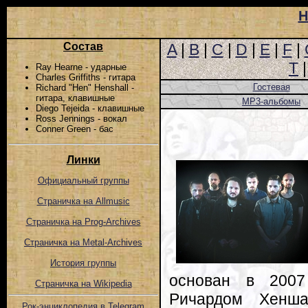
Н
Состав
A
|
B
|
C
|
D
|
E
|
F
|
T
Ray Hearne - ударные
Charles Griffiths - гитара
Гостевая
Richard "Hen" Henshall -
гитара, клавишные
MP3-альбомы
Diego Tejeida - клавишные
Ross Jennings - вокал
Conner Green - бас
Линки
Официальный группы
Страничка на Allmusic
Страничка на Prog-Archives
Страничка на Metal-Archives
История группы
основан в 2007
Страничка на Wikipedia
Ричардом Хенша
Рок-энциклопедия в Telegram