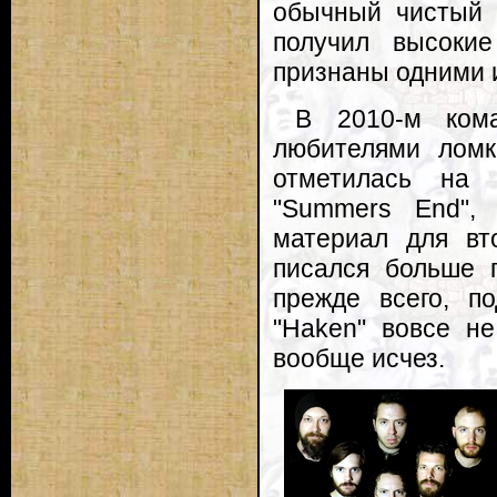
обычный чистый в
получил высокие
признаны одними 
В 2010-м ком
любителями ломк
отметилась на 
"Summers End", 
материал для вто
писался больше п
прежде всего, п
"Haken" вовсе не
вообще исчез.