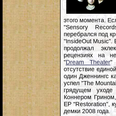
этого момента. Ес
"Sensory Recor
перебрался под к
"InsideOut Music"
продолжал экле
рецензиях на не
"
Dream Theater
"
отсутствие единой
один Дженнингс ка
успел "The Mounta
грядущем уходе
Коннером Грином,
EP "Restoration",
демки 2008 года.