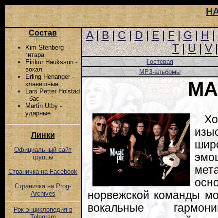
Н
Состав
A
|
B
|
C
|
D
|
E
|
F
|
G
|
H
|
T
|
U
|
V
Kim Stenberg -
гитара
Гостевая
Eirikur Hauksson -
вокал
MP3-альбомы
Erling Henanger -
MA
клавишные
Lars Petter Holstad
- бас
Martin Utby -
ударные
Х
изы
Линки
шир
Официальный сайт
эмо
группы
мет
Страничка на Facebook
осн
Страничка на Prog-
норвежской команды мо
Archives
вокальные гармон
Рок-энциклопедия в
Telegram