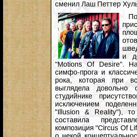
сменил Лаш Петтер Хуль
П
пр
пло
от
шве
и д
"Motions Of Desire". 
симфо-прога и классиче
рока, которая при в
выглядела довольно 
студийнике присутств
исключением поделен
"Illusion & Reality"),
составила предста
композиция "Circus Of L
о некой концептуальнос