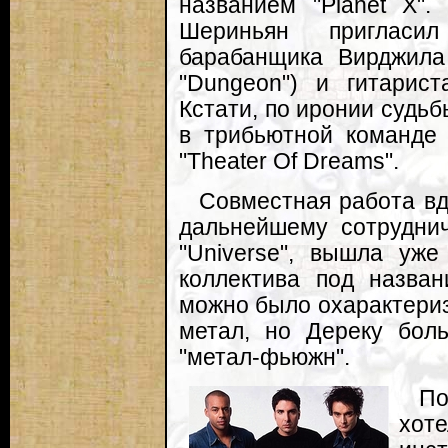
названием "Planet X".
Шериньян пригласил
барабанщика Вирджила 
"Dungeon") и гитарис
Кстати, по иронии судьб
в трибьютной команде 
"Theater Of Dreams".
Совместная работа вд
дальнейшему сотруднич
"Universe", вышла уже
коллектива под назван
можно было охарактеризо
метал, но Дереку бол
"метал-фьюжн".
По
хот