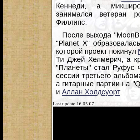
Кеннеди, а микшир
занимался ветеран р
Филлипс.
После выхода "MoonBa
"Planet X" образовалас
которой проект покинул
Ти Джей Хелмерич, а к
"Планеты" стал Руфус Ф
сессии третьего альбома
а гитарные партии на "
и
Аллан Холдсуорт
.
Last update 16.05.07