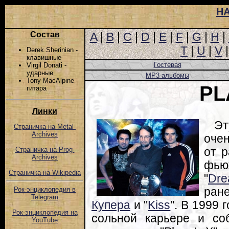
Н
Состав
A
|
B
|
C
|
D
|
E
|
F
|
G
|
H
|
T
|
U
|
V
Derek Sherinian -
клавишные
Гостевая
Virgil Donati -
ударные
MP3-альбомы
Tony MacAlpine -
PL
гитара
Линки
Эт
Страничка на Metal-
Archives
оче
от 
Страничка на Prog-
Archives
фью
Страничка на Wikipedia
"
Dre
ран
Рок-энциклопедия в
Telegram
Купера
и "
Kiss
". В 1999 
Рок-энциклопедия на
сольной карьере и со
YouTube