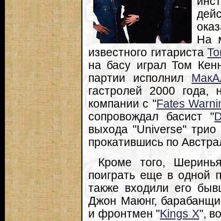
ин
дейс
ока
На 
известного гитариста
То
на басу играл Том Кен
партии исполнил
МакА
гастролей 2000 года, 
компании с "
Fates Warni
сопровождал басист "
D
выхода "Universe" трио 
прокатившись по Австра
Кроме того, Шеринь
поиграть еще в одной пр
также входили его быв
Джон Маюнг, барабанщи
и фронтмен "
Kings X
", 