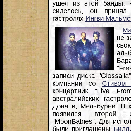
ушел из этой банды, 
сиделось, он принял
гастролях
Ингви Мальмс
Ма
не з
сво
аль
Бар
"Fre
записи диска "Glossalia
компании со
Стивом
концертник "Live Fr
австралийских гастро
Донати, Мельбурне. В 
появился второй с
"MoonBabies". Для испо
были приглашены
Билл