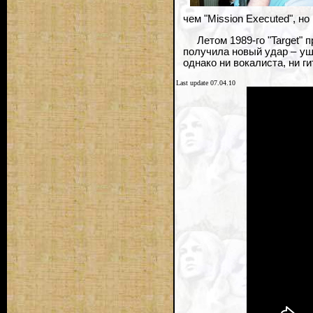
чем "Mission Executed", н
Летом 1989-го "Target"
получила новый удар – уш
однако ни вокалиста, ни г
Last update 07.04.10