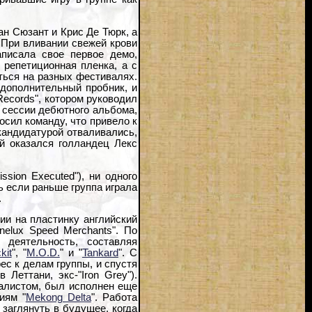
ан Сюзант и Крис Де Тюрк, а
 При вливании свежей крови
аписала свое первое демо,
 репетиционная пленка, а с
ться на разных фестивалях.
 дополнительный пробник, и
 Records", котором руководил
 сессии дебютного альбома,
осил команду, что привело к
кандидатурой отваливались,
й оказался голландец Лекс
sion Executed"), ни одного
ь если раньше группа играла
.
ии на пластинку английский
nelux Speed Merchants". По
 деятельность, составляя
kit
", "
M.O.D.
" и "
Tankard
". С
ес к делам группы, и спустя
Леттани, экс-"Iron Grey").
калистом, был исполнен еще
иям "
Mekong Delta
". Работа
заглянуть в будущее, когда