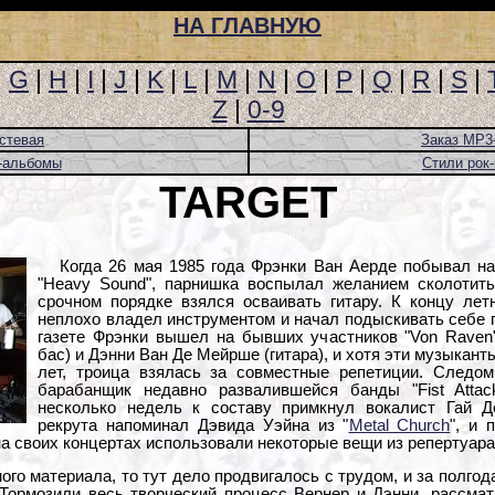
НА ГЛАВНУЮ
|
G
|
H
|
I
|
J
|
K
|
L
|
M
|
N
|
O
|
P
|
Q
|
R
|
S
|
Z
|
0-9
стевая
Заказ MP3
-альбомы
Стили рок
TARGET
Когда 26 мая 1985 года Фрэнки Ван Аерде побывал н
"Heavy Sound", парнишка воспылал желанием сколотит
срочном порядке взялся осваивать гитару. К концу лет
неплохо владел инструментом и начал подыскивать себе 
газете Фрэнки вышел на бывших участников "Von Raven"
бас) и Дэнни Ван Де Мейрше (гитара), и хотя эти музыкант
лет, троица взялась за совместные репетиции. Следом
барабанщик недавно развалившейся банды "Fist Attac
несколько недель к составу примкнул вокалист Гай Д
рекрута напоминал Дэвида Уэйна из "
Metal Church
", и 
а своих концертах использовали некоторые вещи из репертуара
ого материала, то тут дело продвигалось с трудом, и за полго
 Тормозили весь творческий процесс Вернер и Дэнни, рассмат