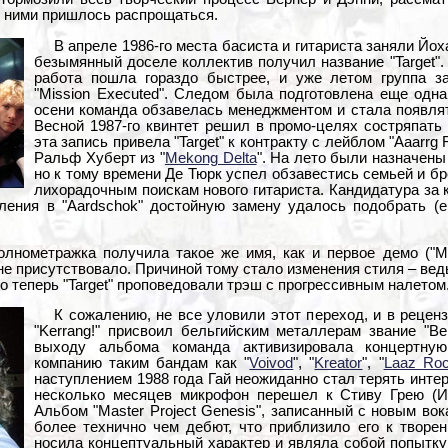
 с ними пришлось распрощаться.
В апреле 1986-го места басиста и гитариста заняли Йох
безымянный доселе коллектив получил название "Target".
работа пошла гораздо быстрее, и уже летом группа з
"Mission Executed". Следом была подготовлена еще одна
осени команда обзавелась менеджментом и стала появля
Весной 1987-го квинтет решил в промо-целях состряпать
эта запись привела "Target" к контракту с лейблом "Aaarrg
Ральф Хуберт из "
Mekong Delta
". На лето были назначены
но к тому времени Де Тюрк успел обзавестись семьей и бр
лихорадочным поискам нового гитариста. Кандидатура за 
ения в "Aardschok" достойную замену удалось подобрать (е
олнометражка получила такое же имя, как и первое демо ("Mis
не присутствовало. Причиной тому стало изменения стиля – вед
о теперь "Target" проповедовали трэш с прогрессивным налетом
К сожалению, не все уловили этот переход, и в реценз
"Kerrang!" присвоил бельгийским металлерам звание "Be
выходу альбома команда активизировала концертную
компанию таким бандам как "
Voivod
", "
Kreator
", "
Laaz Roc
наступлением 1988 года Гай неожиданно стал терять интер
несколько месяцев микрофон перешел к Стиву Грею (Ив 
Альбом "Master Project Genesis", записанный с новым во
более технично чем дебют, что приблизило его к творен
носила концептуальный характер и являла собой попытку 