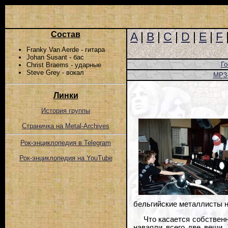
Состав
A
|
B
|
C
|
D
|
E
|
F
Franky Van Aerde - гитара
Johan Susant - бас
Го
Christ Braems - ударные
Steve Grey - вокал
MP3
Линки
История группы
Страничка на Metal-Archives
Рок-энциклопедия в Telegram
Рок-энциклопедия на YouTube
бельгийские металлисты н
Что касается собственн
наваяли всего две вещи.