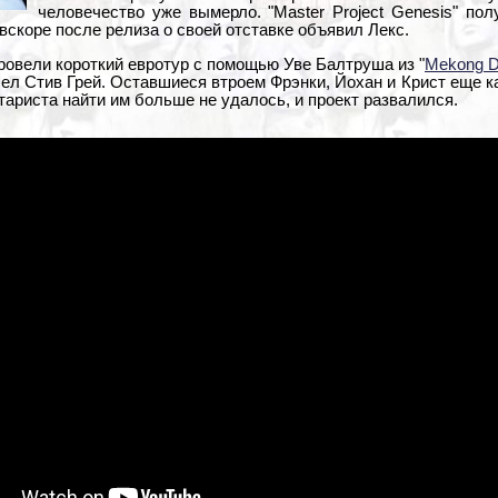
человечество уже вымерло. "Master Project Genesis" по
о вскоре после релиза о своей отставке объявил Лекс.
 провели короткий евротур с помощью Уве Балтруша из "
Mekong D
ел Стив Грей. Оставшиеся втроем Фрэнки, Йохан и Крист еще к
итариста найти им больше не удалось, и проект развалился.