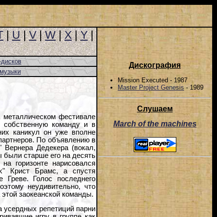
T
|
U
|
V
|
W
|
X
|
Y
|
-дисков
Дискография
-музыки
Mission Executed - 1987
Master Project Genesis
- 1989
Слушаем
а металлическом фестивале
March of the machines
ь собственную команду и в
них каникул он уже вполне
партнеров. По объявлению в
 Вернера Дедекера (вокал,
ы были старше его на десять
 на горизонте нарисовался
k" Крист Брамс, а спустя
е Греве. Голос последнего
поэтому неудивительно, что
 этой заокеанской команды.
да усердных репетиций парни
ривавшие игру в группе как