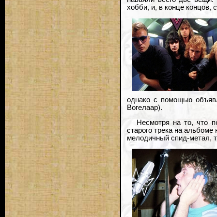
хобби, и, в конце концов,
однако с помощью объявл
Вогелаар).
Несмотря на то, что п
старого трека на альбоме 
мелодичный спид-метал, т