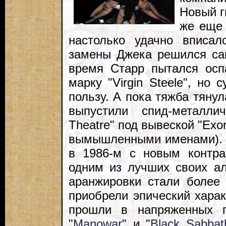
Новый г
же еще 
настолько удачно вписал
замены Джека решился сам
время Старр пытался осп
марку "Virgin Steele", но
пользу. А пока тяжба тянул
выпустили спид-металли
Theatre" под вывеской "Exor
вымышленными именами). "
в 1986-м с новым контра
одним из лучших своих ал
аранжировки стали более
приобрели эпический хара
прошли в напряженных г
"
Manowar
" и "
Black Sabbat