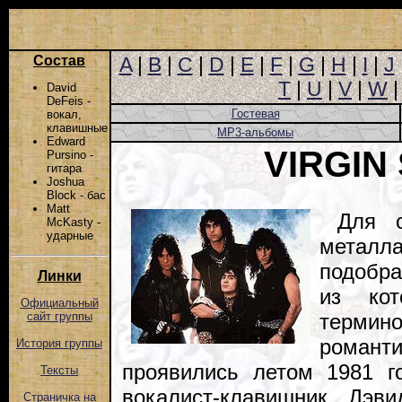
Состав
A
|
B
|
C
|
D
|
E
|
F
|
G
|
H
|
I
|
J
T
|
U
|
V
|
W
David
DeFeis -
Гостевая
вокал,
клавишные
MP3-альбомы
Edward
VIRGIN
Pursino -
гитара
Joshua
Block - бас
Matt
Для с
McKasty -
ударные
металла
подобра
Линки
из кот
Официальный
терми
сайт группы
романт
История группы
проявились летом 1981 г
Тексты
вокалист-клавишник Дэв
Страничка на