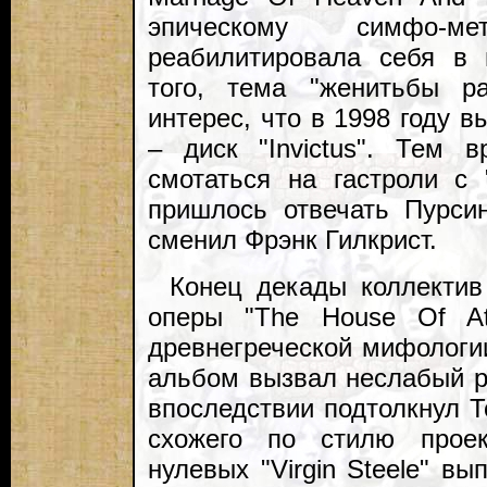
эпическому симфо-м
реабилитировала себя в 
того, тема "женитьбы р
интерес, что в 1998 году 
– диск "Invictus". Тем 
смотаться на гастроли с 
пришлось отвечать Пурси
сменил Фрэнк Гилкрист.
Конец декады коллектив
оперы "The House Of At
древнегреческой мифологи
альбом вызвал неслабый р
впоследствии подтолкнул 
схожего по стилю прое
нулевых "Virgin Steele" вы