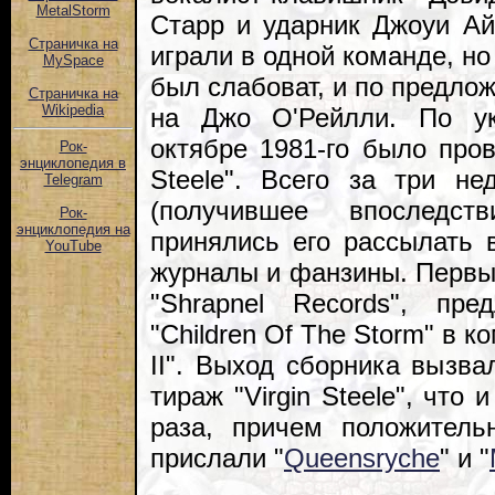
MetalStorm
Старр и ударник Джоуи Ай
Страничка на
играли в одной команде, но
MySpace
был слабоват, и по предло
Страничка на
Wikipedia
на Джо О'Рейлли. По ук
октябре 1981-го было пров
Рок-
энциклопедия в
Steele". Всего за три н
Telegram
(получившее впоследс
Рок-
энциклопедия на
принялись его рассылать 
YouTube
журналы и фанзины. Первы
"Shrapnel Records", пр
"Children Of The Storm" в 
II". Выход сборника вызва
тираж "Virgin Steele", что
раза, причем положитель
прислали "
Queensryche
" и "