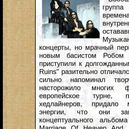
групп
време
внут
оставав
Музыка
концерты, но мрачный пер
новым басистом Робом Д
приступили к долгожданны
Ruins" разительно отличалс
сильно напоминал твор
насторожило многих ф
европейское турне, 
хедлайнеров, придало 
энергии, что они за
концептуального альбом
Marriage Of Heaven And 