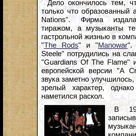
Дело окончилось тем, ч
только что образованный а
Nations". Фирма изда
тиражом, а музыканты т
гастрольной жизнью в компа
"
The Rods
" и "
Manowar
".
Steele" потрудились на сл
"Guardians Of The Flame" и
европейской версии "A Cr
звука заметно улучшилось,
зрелый характер, однак
наметился раскол.
В 19
записы
музыка
компан