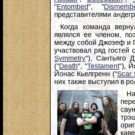
"
Entombed
", "
Dismemb
представителями андегр
Когда команда верну
являлся ее членом, по
между собой Джозеф и П
участвовал ряд гостей 
Symmetry
"), Сантьяго Д
("
Death
", "
Testament
"), 
Йонас Кьелгренн ("
Scar
них также выступил в р
На
пер
сау
трэ
ори
каве