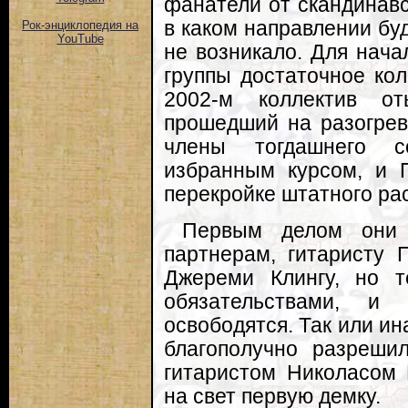
фанатели от скандинавс
в каком направлении буд
Рок-энциклопедия на
YouTube
не возникало. Для нача
группы достаточное ко
2002-м коллектив от
прошедший на разогрев
члены тогдашнего с
избранным курсом, и 
перекройке штатного ра
Первым делом они 
партнерам, гитаристу
Джереми Клингу, но 
обязательствами, и
освободятся. Так или ин
благополучно разрешил
гитаристом Николасом 
на свет первую демку.