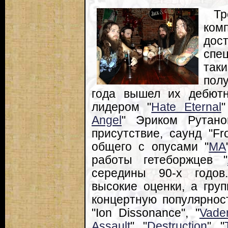
Т
ком
дос
спец
так
пол
года вышел их дебют
лидером "
Hate Eternal
"
Angel
" Эриком Рутано
присутствие, саунд "F
общего с опусами "
MA
работы гетеборжцев "
середины 90-х годов
высокие оценки, а гру
концертную популярност
"Ion Dissonance", "
Vade
Assault
", "
Destruction
", "