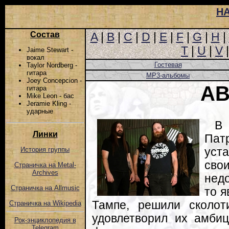
Н
Состав
A
|
B
|
C
|
D
|
E
|
F
|
G
|
H
|
T
|
U
|
V
Jaime Stewart -
вокал
Гостевая
Taylor Nordberg -
гитара
MP3-альбомы
Joey Concepcion -
AB
гитара
Mike Leon - бас
Jeramie Kling -
ударные
В 
Линки
Пат
уст
История группы
св
Страничка на Metal-
Archives
нед
Страничка на Allmusic
то 
Тампе, решили сколот
Страничка на Wikipedia
удовлетворил их амбиц
Рок-энциклопедия в
Telegram