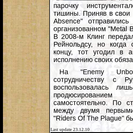
парочку инструмента
тишины. Приняв в свои 
Absence" отправились
организованном "Metal B
В 2008-м Клинг переда
Рейнольдсу, но когда
концу, тот угодил в 
исполнению своих обяза
На "Enemy Unbou
сотрудничеству с Р
воспользовалась лиш
продюсированием
самостоятельно. По с
между двумя первыми
"Riders Of The Plague" б
Last update 23.12.10