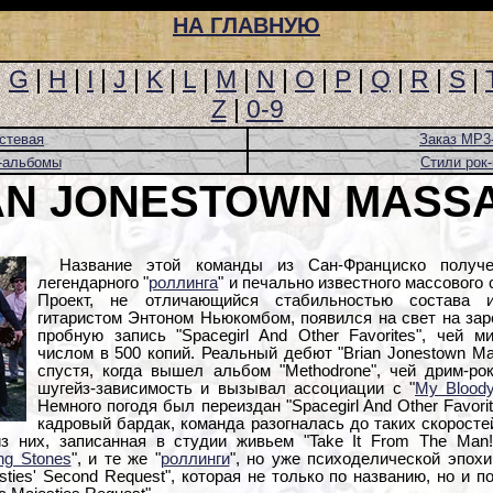
НА ГЛАВНУЮ
|
G
|
H
|
I
|
J
|
K
|
L
|
M
|
N
|
O
|
P
|
Q
|
R
|
S
|
Z
|
0-9
стевая
Заказ MP3
-альбомы
Стили рок
AN JONESTOWN MASS
Название этой команды из Сан-Франциско получ
легендарного "
роллинга
" и печально известного массового
Проект, не отличающийся стабильностью состава 
гитаристом Энтоном Ньюкомбом, появился на свет на заре
пробную запись "Spacegirl And Other Favorites", чей 
числом в 500 копий. Реальный дебют "Brian Jonestown Ma
спустя, когда вышел альбом "Methodrone", чей дрим-р
шугейз-зависимость и вызывал ассоциации с "
My Bloody
Немного погодя был переиздан "Spacegirl And Other Favorit
кадровый бардак, команда разогналась до таких скоросте
з них, записанная в студии живьем "Take It From The Man!
ing Stones
", и те же "
роллинги
", но уже психоделической эпохи
esties' Second Request", которая не только по названию, но и 