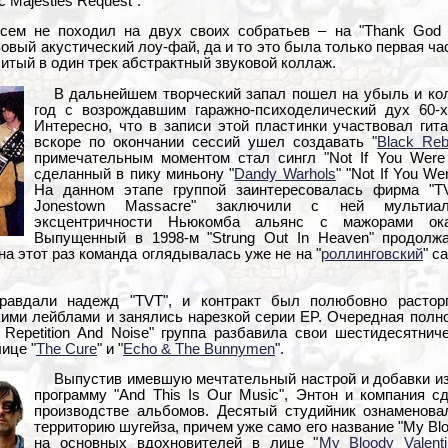
c Majesties Request".
сем не походил на двух своих собратьев – на "Thank God Fo
овый акустический лоу-фай, да и то это была только первая ча
итый в один трек абстрактный звуковой коллаж.
В дальнейшем творческий запал пошел на убыль и кол
год с возрождавшим гаражно-психоделический дух 60-х 
Интересно, что в записи этой пластинки участвовал гит
вскоре по окончании сессий ушел создавать "
Black Reb
примечательным моментом стал сингл "Not If You Were 
сделанный в пику миньону "
Dandy Warhols
" "Not If You We
На данном этапе группой заинтересовалась фирма "TV
Jonestown Massacre" заключили с ней мультиал
эксцентричности Ньюкомба альянс с мажорами ока
Выпущенный в 1998-м "Strung Out In Heaven" продолж
на этот раз команда оглядывалась уже не на "
роллинговский
" с
равдали надежд "TVT", и контракт был полюбовно расторг
кими лейблами и занялись нарезкой серии EP. Очередная полн
, Repetition And Noise" группа разбавила свои шестидесятни
лице "
The Cure
" и "
Echo & The Bunnymen
".
Выпустив имевшую мечтательный настрой и добавки из
программу "And This Is Our Music", Энтон и компания 
производстве альбомов. Десятый студийник ознаменов
территорию шугейза, причем уже само его название "My Bl
на основных вдохновителей в лице "
My Bloody Valent