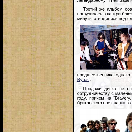
легендарному "Their Satani
Третий же альбом сов
погрузилась в кантри-блюз
минуты отводились под сл
предшественника, однако 
Byrds
".
Продажи диска не оп
сотрудничеству с малень
году, причем на "Bravery
британского пост-панка в 