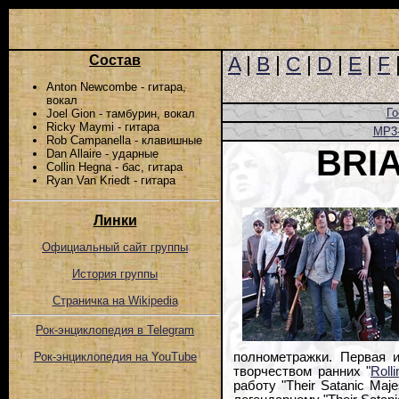
Состав
A
|
B
|
C
|
D
|
E
|
F
Anton Newcombe - гитара,
вокал
Го
Joel Gion - тамбурин, вокал
Ricky Maymi - гитара
MP3
Rob Campanella - клавишные
BRI
Dan Allaire - ударные
Collin Hegna - бас, гитара
Ryan Van Kriedt - гитара
Линки
Официальный сайт группы
История группы
Страничка на Wikipedia
Рок-энциклопедия в Telegram
полнометражки. Первая и
Рок-энциклопедия на YouTube
творчеством ранних "
Roll
работу "Their Satanic Maj