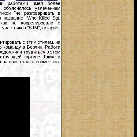
ми работами имел более
и объяснялось увлечением
икой "не разговаривать в
название "Who Killed Sgt.
икак не коррелировали с
 участников "BJM", гитарист
тировать с этим стилем, на
ою команду в Берлин. Работа
продолжили трудиться в этом
ствующей картине. Также в
руппа попыталась совместить