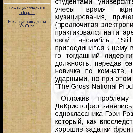
студентами университ
учебы время парни
Рок-энциклопедия в
Telegram
музицирования, прич
Рок-энциклопедия на
(предпочитая электропиа
YouTube
практиковался на гитар
свой ансамбль "Sti
присоединился к нему в
го тогдашний лидер-г
должность, передав ба
новичка по комнате, 
ударными, но при этом
"The Gross National Prod
Отложив проблем
ДеКристофер занялись
одноклассника Гэри Ро
который, как впоследс
хорошие задатки фронт