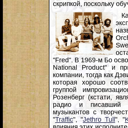
скрипкой, поскольку обу
К
экс
наз
Orc
Swe
ост
"Fred". В 1969-м Бо осв
National Product" и 
компании, тогда как Дэв
которая хорошо соотв
группой импровизацио
Розенберг (кстати, яв
радио и писавший н
музыкантов с творчест
"
Traffic
", "
Jethro Tull
", "
влияния этих исполнит