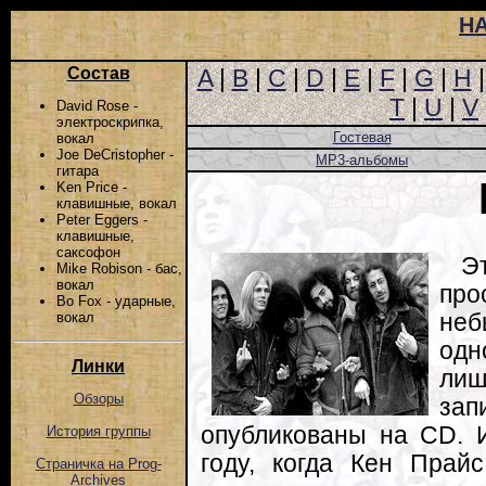
Н
Состав
A
|
B
|
C
|
D
|
E
|
F
|
G
|
H
T
|
U
|
V
David Rose -
электроскрипка,
Гостевая
вокал
Joe DeCristopher -
MP3-альбомы
гитара
Ken Price -
клавишные, вокал
Peter Eggers -
клавишные,
саксофон
Э
Mike Robison - бас,
вокал
про
Bo Fox - ударные,
неб
вокал
одн
Линки
лиш
Обзоры
зап
опубликованы на CD. 
История группы
году, когда Кен Прай
Страничка на Prog-
Archives