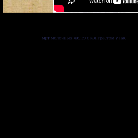
Подробности
мрт молочных желез с контрастом у нас
. . О