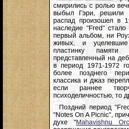
смирились с ролью вечн
выбыл Гэри, решили 
распад произошел в 1
наследие "Fred" стало
первый альбом, ни Роу
живых, и уцелевшие
пластинку памяти 
представленный на деб
в период 1971-1972 г
более позднего пери
классика и джаз перепл
если раннее творч
психоделичностью, то др
Поздний период "Fre
"Notes On A Picnic", п
духе "
Mahavishnu Orc