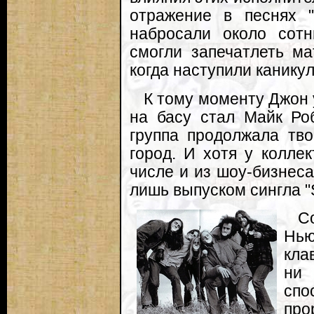
отражение в песнях "
набросали около сотн
смогли запечатлеть ма
когда наступили канику
К тому моменту Джон 
на басу стал Майк Ро
группа продолжала тво
город. И хотя у колле
числе и из шоу-бизнеса
лишь выпуском сингла "S
С
Нью
кла
ни
сп
про