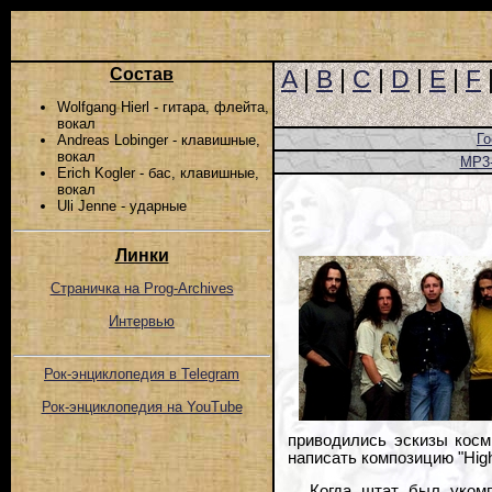
Состав
A
|
B
|
C
|
D
|
E
|
F
Wolfgang Hierl - гитара, флейта,
вокал
Го
Andreas Lobinger - клавишные,
вокал
MP3
Erich Kogler - бас, клавишные,
вокал
Uli Jenne - ударные
Линки
Страничка на Prog-Archives
Интервью
Рок-энциклопедия в Telegram
Рок-энциклопедия на YouTube
приводились эскизы косм
написать композицию "High
Когда штат был укомп