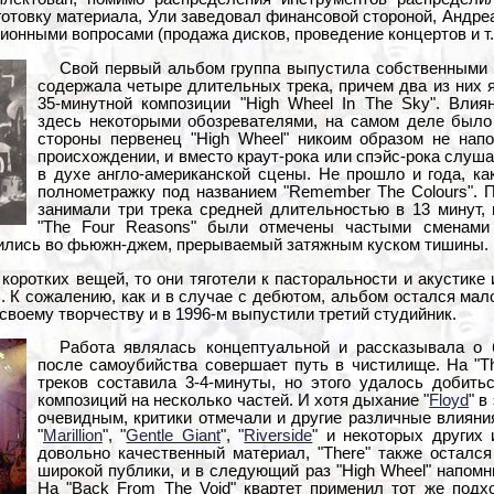
готовку материала, Ули заведовал финансовой стороной, Андре
ионными вопросами (продажа дисков, проведение концертов и т.п
Свой первый альбом группа выпустила собственными с
содержала четыре длительных трека, причем два из них 
35-минутной композиции "High Wheel In The Sky". Влия
здесь некоторыми обозревателями, на самом деле было
стороны первенец "High Wheel" никоим образом не нап
происхождении, и вместо краут-рока или спэйс-рока слуш
в духе англо-американской сцены. Не прошло и года, к
полнометражку под названием "Remember The Colours". 
занимали три трека средней длительностью в 13 минут, 
"The Four Reasons" были отмечены частыми сменами
стились во фьюжн-джем, прерываемый затяжным куском тишины.
 коротких вещей, то они тяготели к пасторальности и акустике
. К сожалению, как и в случае с дебютом, альбом остался ма
 своему творчеству и в 1996-м выпустили третий студийник.
Работа являлась концептуальной и рассказывала о 
после самоубийства совершает путь в чистилище. На "T
треков составила 3-4-минуты, но этого удалось добить
композиций на несколько частей. И хотя дыхание "
Floyd
" в
очевидным, критики отмечали и другие различные влияния
"
Marillion
", "
Gentle Giant
", "
Riverside
" и некоторых других
довольно качественный материал, "There" также осталс
широкой публики, и в следующий раз "High Wheel" напомн
На "Back From The Void" квартет применил тот же подх