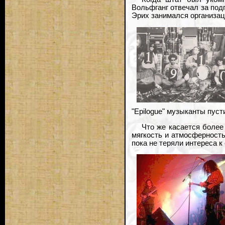
Вольфганг отвечал за под
Эрих занимался организац
"Epilogue" музыканты пу
Что же касается более
мягкость и атмосферность
пока не теряли интереса к