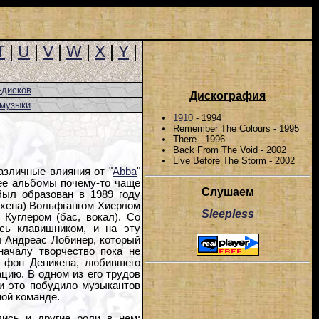
T
|
U
|
V
|
W
|
X
|
Y
|
-дисков
Дискография
-музыки
1910
- 1994
Remember The Colours - 1995
There - 1996
Back From The Void - 2002
Live Before The Storm - 2002
азличные влияния от "
Abba
"
 ее альбомы почему-то чаще
Слушаем
был образован в 1989 году
нхена) Вольфгангом Хиерлом
Sleepless
 Куглером (бас, вокал). Со
сь клавишником, и на эту
 Андреас Лобинер, который
началу творчество пока не
 фон Деникена, любившего
цию. В одном из его трудов
 и это побудило музыкантов
мой команде.
лись и другие роли в нем: