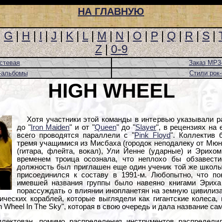
НА ГЛАВНУЮ
|
G
|
H
|
I
|
J
|
K
|
L
|
M
|
N
|
O
|
P
|
Q
|
R
|
S
|
Z
|
0-9
стевая
Заказ MP3
-альбомы
Стили рок
HIGH WHEEL
Хотя участники этой команды в интервью указывали р
до "
Iron Maiden
" и от "
Queen
" до "
Slayer
", в рецензиях на
всего проводятся параллели с "
Pink Floyd
". Коллектив 
тремя учащимися из Мисбаха (городок неподалеку от Мю
(гитара, флейта, вокал), Ули Йенне (ударные) и Эрихом
временем троица осознала, что неплохо бы обзавести
должность был приглашен еще один ученик той же школы
присоединился к составу в 1991-м. Любопытно, что по
имевшей названия группы было навеяно книгами Эриха
порассуждать о влиянии инопланетян на земную цивилиза
ических кораблей, которые выглядели как гигантские колеса,
 Wheel In The Sky", которая в свою очередь и дала название са
лектован, помимо распределения инструментов распредели