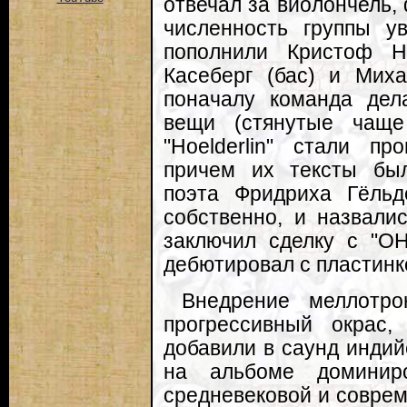
отвечал за виолончель,
численность группы у
пополнили Кристоф Но
Касеберг (бас) и Мих
поначалу команда дел
вещи (стянутые чаще
"Hoelderlin" стали пр
причем их тексты бы
поэта Фридриха Гёльд
собственно, и назвалис
заключил сделку с "O
дебютировал с пластинко
Внедрение меллотро
прогрессивный окрас
добавили в саунд индий
на альбоме доминир
средневековой и соврем