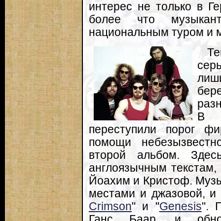
интерес не только в Г
более что музыкан
национальным туром и 
Те
сер
лиш
бер
разн
В к
переступили порог фир
помощи небезызвестн
второй альбом. Здес
англоязычным текстам, 
Йоахим и Кристоф. Музы
местами и джазовой, и 
Crimson
" и "
Genesis
". 
Ганс Баар, и обно