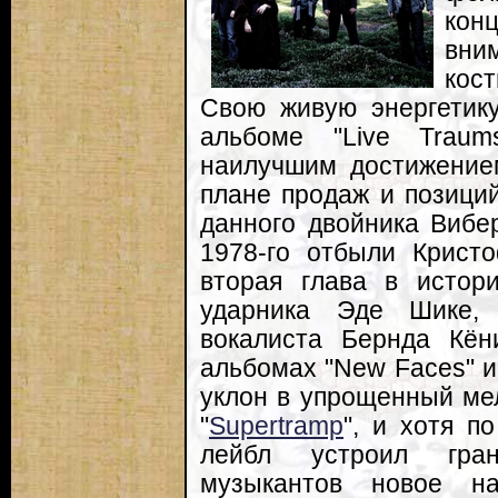
ко
вни
кос
Свою живую энергетику
альбоме "Live Traum
наилучшим достижением
плане продаж и позиций
данного двойника Вибе
1978-го отбыли Крист
вторая глава в истори
ударника Эде Шике, 
вокалиста Бернда Кён
альбомах "New Faces" и
уклон в упрощенный ме
"
Supertramp
", и хотя п
лейбл устроил гра
музыкантов новое н