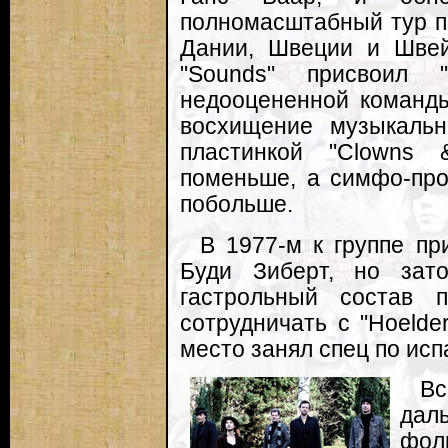
полномасштабный тур п
Дании, Швеции и Швей
"Sounds" присвоил "
недооцененной команды
восхищение музыкальн
пластинкой "Clowns 
поменьше, а симфо-про
побольше.
В 1977-м к группе п
Буди Зиберт, но зат
гастрольный состав 
сотрудничать с "Hoelde
место занял спец по исп
Вс
дал
фол