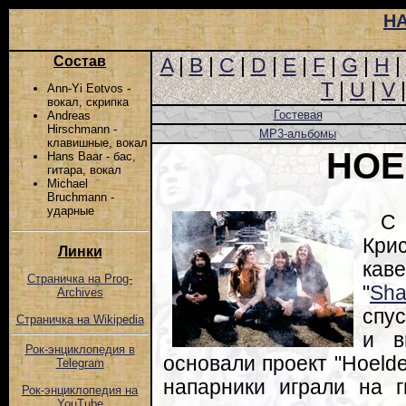
Н
Состав
A
|
B
|
C
|
D
|
E
|
F
|
G
|
H
|
T
|
U
|
V
Ann-Yi Eotvos -
вокал, скрипка
Гостевая
Andreas
Hirschmann -
MP3-альбомы
клавишные, вокал
HOE
Hans Baar - бас,
гитара, вокал
Michael
Bruchmann -
ударные
С 
Кри
Линки
кав
Страничка на Prog-
"
Sh
Archives
спус
Страничка на Wikipedia
и в
Рок-энциклопедия в
основали проект "Hoelde
Telegram
напарники играли на 
Рок-энциклопедия на
YouTube