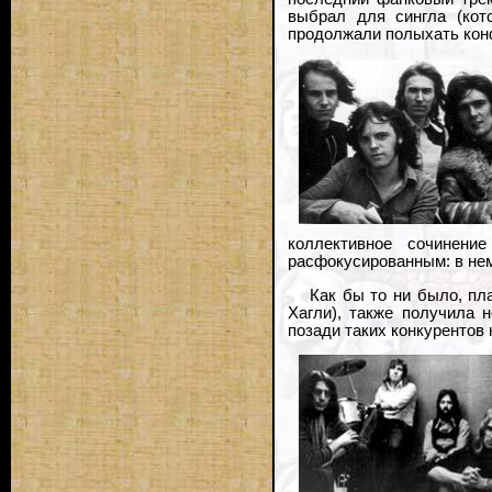
выбрал для сингла (кот
продолжали полыхать конф
коллективное сочинени
расфокусированным: в нем
Как бы то ни было, пл
Хагли), также получила 
позади таких конкурентов