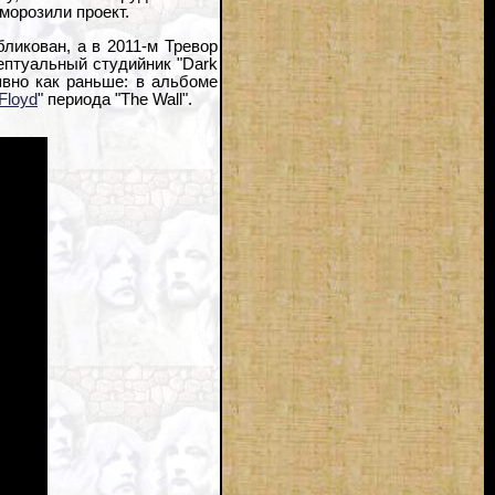
морозили проект.
ликован, а в 2011-м Тревор
цептуальный студийник "Dark
явно как раньше: в альбоме
Floyd
" периода "The Wall".