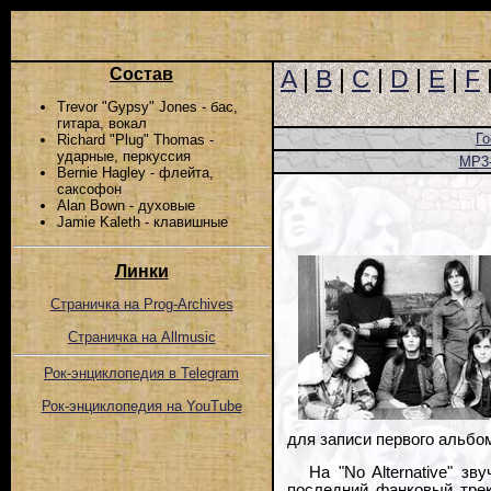
Состав
A
|
B
|
C
|
D
|
E
|
F
Trevor "Gypsy" Jones - бас,
гитара, вокал
Го
Richard "Plug" Thomas -
ударные, перкуссия
MP3
Bernie Hagley - флейта,
саксофон
Alan Bown - духовые
Jamie Kaleth - клавишные
Линки
Страничка на Prog-Archives
Страничка на Allmusic
Рок-энциклопедия в Telegram
Рок-энциклопедия на YouTube
для записи первого альбо
На "No Alternative" з
последний фанковый трек