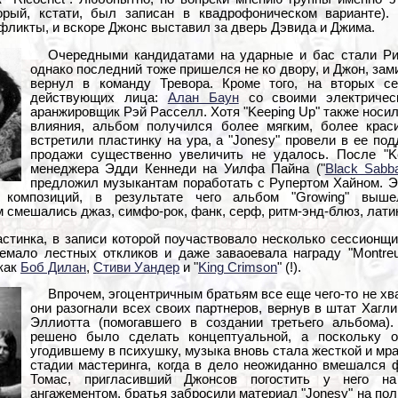
орый, кстати, был записан в квадрофоническом варианте).
ликты, и вскоре Джонс выставил за дверь Дэвида и Джима.
Очередными кандидатами на ударные и бас стали Ри
однако последний тоже пришелся не ко двору, и Джон, за
вернул в команду Тревора. Кроме того, на вторых с
действующих лица:
Алан Баун
со своими электричес
аранжировщик Рэй Расселл. Хотя "Keeping Up" также носил
влияния, альбом получился более мягким, более крас
встретили пластинку на ура, а "Jonesy" провели в ее по
продажи существенно увеличить не удалось. После "K
менеджера Эдди Кеннеди на Уилфа Пайна ("
Black Sabb
предложил музыкантам поработать с Рупертом Хайном. Э
е композиций, в результате чего альбом "Growing" выш
 смешались джаз, симфо-рок, фанк, серф, ритм-энд-блюз, лати
астинка, в записи которой поучаствовало несколько сессионщи
немало лестных откликов и даже заваоевала награду "Montre
 как
Боб Дилан
,
Стиви Уандер
и "
King Crimson
" (!).
Впрочем, эгоцентричным братьям все еще чего-то не хва
они разогнали всех своих партнеров, вернув в штат Хагл
Эллиотта (помогавшего в создании третьего альбома)
решено было сделать концептуальной, а поскольку о
угодившему в психушку, музыка вновь стала жесткой и мр
стадии мастеринга, когда в дело неожиданно вмешался 
Томас, пригласивший Джонсов погостить у него на
ангажементом, братья забросили материал "Jonesy" на пол