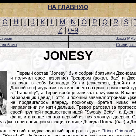
НА ГЛАВНУЮ
|
G
|
H
|
I
|
J
|
K
|
L
|
M
|
N
|
O
|
P
|
Q
|
R
|
S
|
Z
|
0-9
стевая
Заказ MP3
-альбомы
Стили рок
JONESY
Первый состав "Jonesy" был собран братьями Джонсами
и получил свое название) Тревором (вокал, бас) и Джо
включал в себя Бернарда Хагли (саксофон, флейта) и 
Данной конфигурации хватило всего на один германский ту
в "Tranquility", а Терри вообще завязал с музыкой. В к
барабанщик Дэвид Поттс и поющий завмеллотронами Джей
не продвигалось вперед, поскольку братья никак н
направлении им идти дальше. Тревор ратовал за прогресс
своей группой-предшественницей "Sweaty Betty", а Джо
фанк, и в конце концов первый из них хлопнул дверью. С
ма Джон пригласил ритм-секцию в лице Дэвида Полла (бас) и Д
вучал жесткий приджазованный прог-рок в духе "
King Crimson
"
 "Ricochet". Любопытно, но вопреки мнению группы именно 