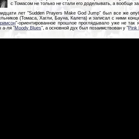
с Томасом не только не стали его доделывать, а вообще за
идцати лет "Sudden Prayers Make God Jump" был все же опуб
льников (Томаса, Хагли, Бауна, Калета) и записал с ними кон
кримсон
"-ориентированное прошлое проглядывало уже не так 
 а-ля "
Moody Blues
", а основной дух был позаимствован у "
Pink 