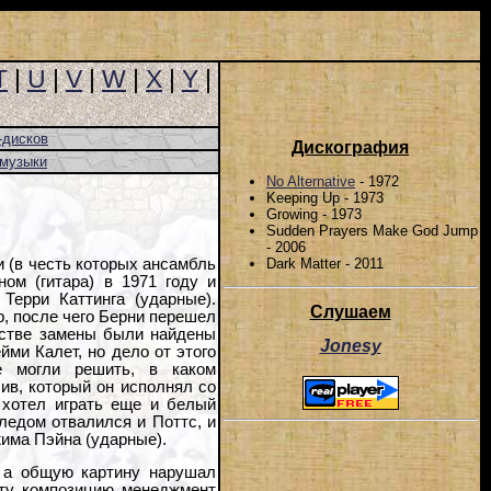
T
|
U
|
V
|
W
|
X
|
Y
|
-дисков
Дискография
-музыки
No Alternative
- 1972
Keeping Up - 1973
Growing - 1973
Sudden Prayers Make God Jump
- 2006
Dark Matter - 2011
 (в честь которых ансамбль
ном (гитара) в 1971 году и
Терри Каттинга (ударные).
Слушаем
р, после чего Берни перешел
ачестве замены были найдены
Jonesy
ми Калет, но дело от этого
е могли решить, в каком
ив, который он исполнял со
н хотел играть еще и белый
ледом отвалился и Поттс, и
жима Пэйна (ударные).
, а общую картину нарушал
эту композицию менеджмент