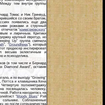
 Между тем внутри группы
чард Томас и Ник Гринвуд,
мирившийся со своим братом,
ессиях появились еще два
кими рожками и струнный
 отпечаток "
кримсоновского
"
ивым и лиричным. Критики
ддержку крупный евротур, но
eeping Up" группа сменила
ath
", "
Groundhogs
"), который
тот продюсер инспирировал
ел весьма эклектичным и
но и психоделика.
ков (в том числе и Бернард
ux Diamond Award", оставив
тало, и по выходу "Growing"
и, Поттса и клавишника Кена
. Четвертую полнометражку
на посвящалась человеку,
ачной. Работа находилась на
флейтист "
Moody Blues
" Рэй
 сольнике. Соблазненные
ку, но после сотрудничества