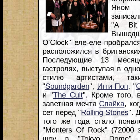
Яном 
записа
"A Bi
Вышедш
O'Clock" еле-еле пробралс
расположился в британских
Последующие 13 месяц
гастролях, выступая в одн
стилю артистами, та
"
Soundgarden
",
Игги Поп
, "
C
и "
The Cult
". Кроме того, 
заветная мечта
Спайка
, ко
сет перед "
Rolling Stones
".
того же года стало появ
"Monters Of Rock" (72000 
шоу в "Tokyo Dome" (