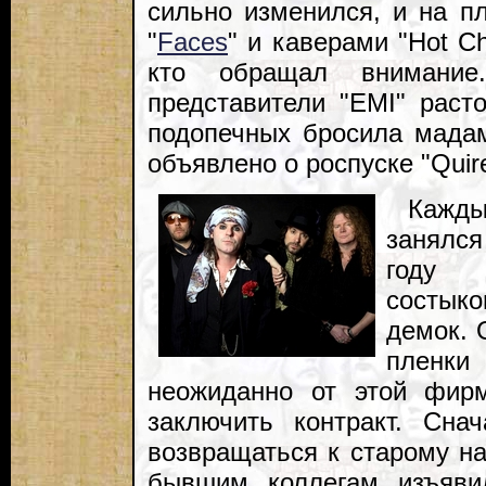
сильно изменился, и на пл
"
Faces
" и каверами "Hot C
кто обращал внимание
представители "EMI" расто
подопечных бросила мадам
объявлено о роспуске "Quir
Кажд
занялся
год
состык
демок. 
пленки 
неожиданно от этой фир
заключить контракт. Сна
возвращаться к старому на
бывшим коллегам изъяви