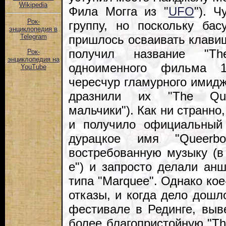
Wikipedia
Фила Могга из "
UFO
"). 
Рок-
группу, но поскольку ба
энциклопедия в
пришлось осваивать клави
Telegram
получил название "Th
Рок-
энциклопедия на
одноименного фильма 1
YouTube
чересчур гламурного имид
дразнили их "The Que
мальчики"). Как ни странно
и получило официальный 
дурацкое имя "Queerbo
востребованную музыку (в
е") и запросто делали ан
типа "Marquee". Однако кое
отказы, и когда дело дошл
фестивале в Рединге, выв
более благопристойную "Th