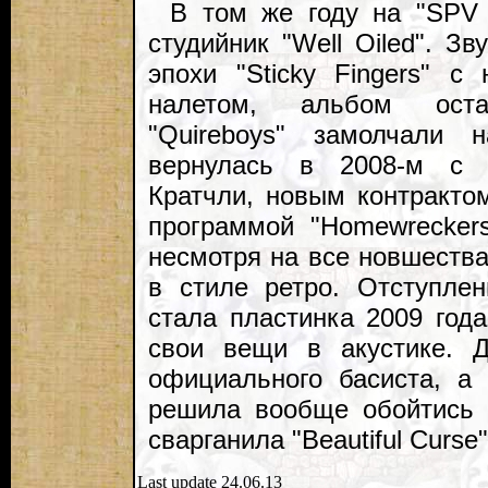
В том же году на "SPV 
студийник "Well Oiled". Зв
эпохи "Sticky Fingers" с
налетом, альбом ост
"Quireboys" замолчали 
вернулась в 2008-м с
Кратчли, новым контрактом
программой "Homewreckers
несмотря на все новшеств
в стиле ретро. Отступлен
стала пластинка 2009 года
свои вещи в акустике. Д
официального басиста, а
решила вообще обойтись 
сварганила "Beautiful Curs
Last update 24.06.13