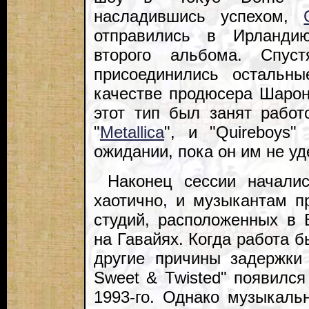
насладившись успехом,
отправились в Ирланди
второго альбома. Спу
присоединились остальны
качестве продюсера Шарон
этот тип был занят рабо
"
Metallica
", и "Quireboys
ожидании, пока он им не у
Наконец сессии началис
хаотично, и музыкантам п
студий, расположенных в 
на Гавайях. Когда работа 
другие причины задержки 
Sweet & Twisted" появился
1993-го. Однако музыкаль