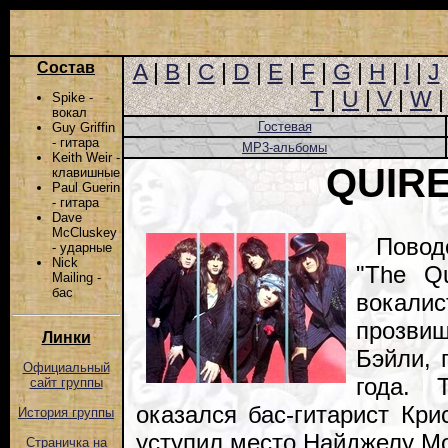
Состав
A
|
B
|
C
|
D
|
E
|
F
|
G
|
H
|
I
|
J
T
|
U
|
V
|
W
Spike -
вокал
Гостевая
Guy Griffin
- гитара
MP3-альбомы
Keith Weir -
QUIR
клавишные
Paul Guerin
- гитара
Dave
McCluskey
Повод
- ударные
Nick
"The Qu
Mailing -
бас
вокали
прозв
Линки
Бэйли, 
Официальный
года. 
сайт группы
оказался бас-гитарист Кри
История группы
уступил место Найджелу Мо
Страничка на