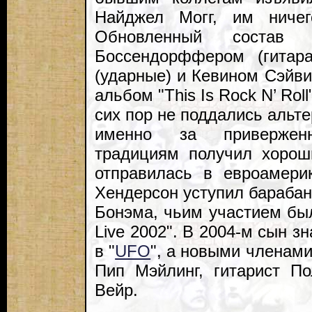
Найджел Могг, им ничег
Обновленный состав
Боссендорффером (гитар
(ударные) и Кевином Сэйви
альбом "This Is Rock N’ Roll
сих пор не поддались альт
именно за приверженн
традициям получил хорош
отправилась в евроамери
Хендерсон уступил бараба
Бонэма, чьим участием бы
Live 2002". В 2004-м сын зн
в "
UFO
", а новыми членам
Пип Мэйлинг, гитарист П
Вейр.