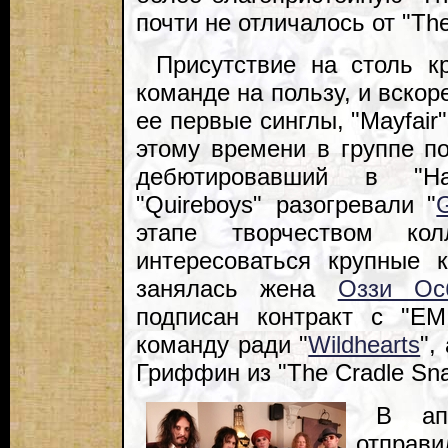
почти не отличалось от "The
Присутствие на столь к
команде на пользу, и вскор
ее первые синглы, "Mayfair"
этому времени в группе п
дебютировавший в "Ha
"Quireboys" разогревали "
этапе творчеством кол
интересоваться крупные 
занялась жена
Оззи Ос
подписан контракт с "EM
команду ради "
Wildhearts
",
Гриффин из "The Cradle Sna
В апр
отправи