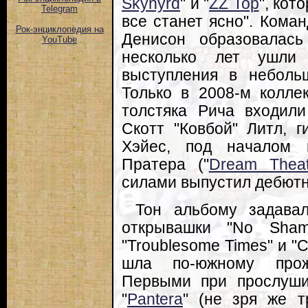
Skynyrd
" и "
ZZ Top
", кот
Telegram
все станет ясно". Коман
Рок-энциклопедия на
Денисон образовалась
YouTube
несколько лет ушли
выступления в небольш
Только в 2008-м колле
толстяка Рича входили
Скотт "Ковбой" Литл, 
Хэйес, под началом 
Пратера ("
Dream Theat
силами выпустил дебютни
Тон альбому задава
открывашки "No Sham
"Troublesome Times" и "C
шла по-южному прож
Первыми при прослуши
"
Pantera
" (не зря же т