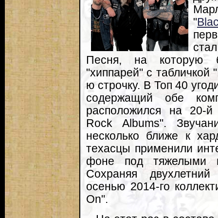
Марл
"
Bla
пер
стал
Песня, на которую 
"хиппарей" с табличкой "
ю строчку. В Топ 40 угод
содержащий обе комп
расположился на 20-й 
Rock Albums". Звучан
несколько ближе к хар
техасцы применили инт
фоне под тяжелыми г
Сохраняя двухлетний
осенью 2014-го коллект
On".