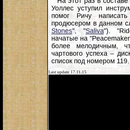
На этот раз в состав
Уоллес уступил инстру
помог Ричу написать
продюсером в данном с
Stones
", "
Saliva
"). "R
начатые на "Peacemaker"
более мелодичным, ч
чартового успеха – дис
список под номером 119.
Last update 17.11.15