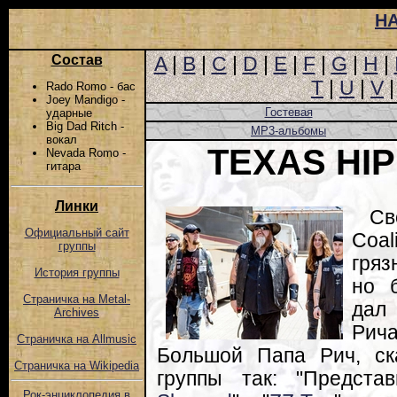
Н
Состав
A
|
B
|
C
|
D
|
E
|
F
|
G
|
H
|
T
|
U
|
V
Rado Romo - бас
Joey Mandigo -
Гостевая
ударные
Big Dad Ritch -
MP3-альбомы
вокал
TEXAS HIP
Nevada Romo -
гитара
Линки
Св
Официальный сайт
Coa
группы
гряз
История группы
но 
Страничка на Metal-
дал
Archives
Рич
Страничка на Allmusic
Большой Папа Рич, ск
Страничка на Wikipedia
группы так: "Предста
Рок-энциклопедия в