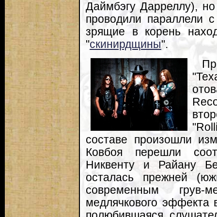
Даймбэгу Дарреллу), н
проводили параллели с
зрящие в корень наход
"
скинирдщины
".
Пр
"Tex
отов
Rec
вто
"Ro
составе произошли изм
Ковбоя перешли соот
Никвенту и Райану Бе
осталась прежней (юж
современным грув-м
медлячкового эффекта 
полюбившаяся слушател