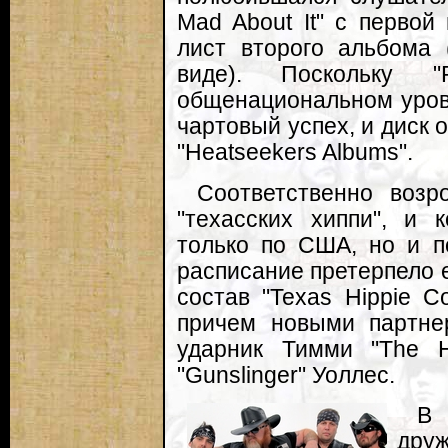
Mad About It" с первой
лист второго альбома 
виде). Поскольку "
общенациональном уров
чартовый успех, и диск 
"Heatseekers Albums".
Соответственно возр
"техасских хиппи", и 
только по США, но и п
расписание претерпело е
состав "Texas Hippie Co
причем новыми партне
ударник Тимми "The H
"Gunslinger" Уоллес.
В 
дру