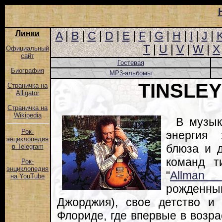
Линки
A
|
B
|
C
|
D
|
E
|
F
|
G
|
H
|
I
|
J
|
T
|
U
|
V
|
W
|
X
Официальный
сайт
Гостевая
Биография
MP3-альбомы
TINSLEY
Страничка на
Alligator
Страничка на
Wikipedia
В музык
Рок-
энергия 
энциклопедия
блюза и 
в Telegram
команд т
Рок-
энциклопедия
"
Allman 
на YouTube
рожден
Джорджия), свое детство и
Флориде, где впервые в возра