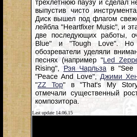
трехлетнюю паузу и сделал н
выпустив чисто инструментал
Диск вышел под флагом свеж
лейбла "Heartfixer Music", и 
две последующих работы, оч
Blue" и "Tough Love". Н
обозреватели уделяли внима
песнях (например "
Led Zeppe
Rising",
Рэя Чарльза
в "See
"Peace And Love",
Джими Хен
"
ZZ Top
" в "That's My Stor
отмечали существенный рос
композитора.
Last update 14.06.15