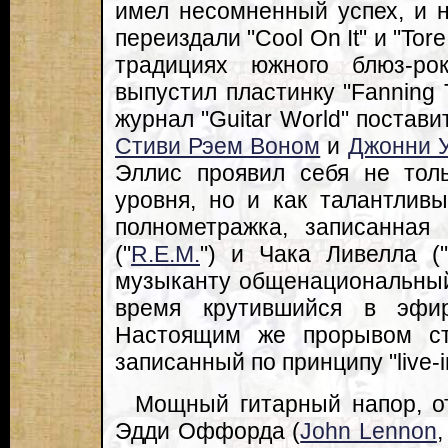
имел несомненный успех, и н
переиздали "Cool On It" и "Tor
традициях южного блюз-ро
выпустил пластинку "Fanning 
журнал "Guitar World" постави
Стиви Рэем Воном
и
Джонни 
Эллис проявил себя не толь
уровня, но и как талантлив
полнометражка, записанная
("
R.E.M.
") и Чака Ливелла ("
музыканту общенациональный
время крутившийся в эфир
Настоящим же прорывом ста
записанный по принципу "live-in
Мощный гитарный напор, о
Эдди Оффорда (
John Lennon