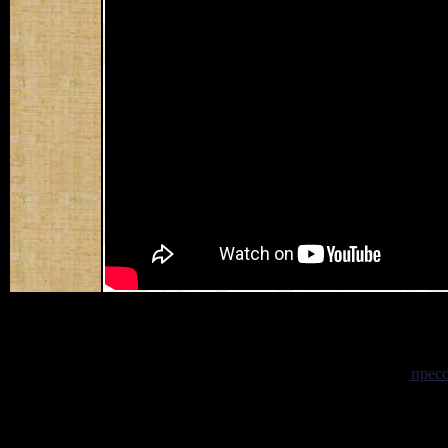
Типография stilo ранее береста пресс
прес