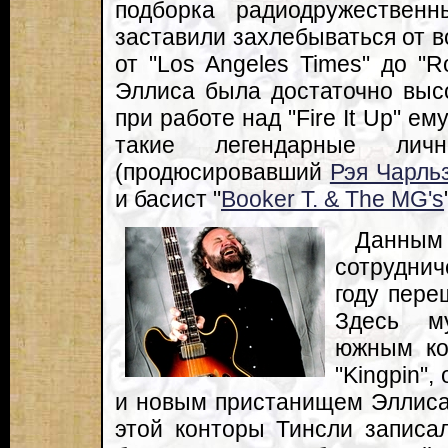
подборка радиодружествен
заставили захлебываться от в
от "Los Angeles Times" до "Ro
Эллиса была достаточно высо
при работе над "Fire It Up" е
такие легендарные ли
(продюсировавший
Рэя Чарль
и басист "
Booker T. & The MG's
Данным 
сотрудниче
году пере
Здесь м
южным ко
"Kingpin",
и новым пристанищем Эллиса 
этой конторы Тинсли записа