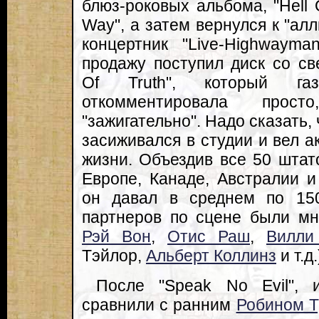
блюз-роковых альбома, "Hell 
Way", а затем вернулся к "ал
концертник "Live-Highwaym
продажу поступил диск со с
Of Truth", который газ
откомментировала прос
"зажигательно". Надо сказать, 
засиживался в студии и вел а
жизни. Объездив все 50 штат
Европе, Канаде, Австралии 
он давал в среднем по 150
партнеров по сцене были мн
Рэй Вон
,
Отис Раш
,
Вилли
Тэйлор,
Альберт Коллинз
и т.д.
После "Speak No Evil", и
сравнили с ранним
Робином 