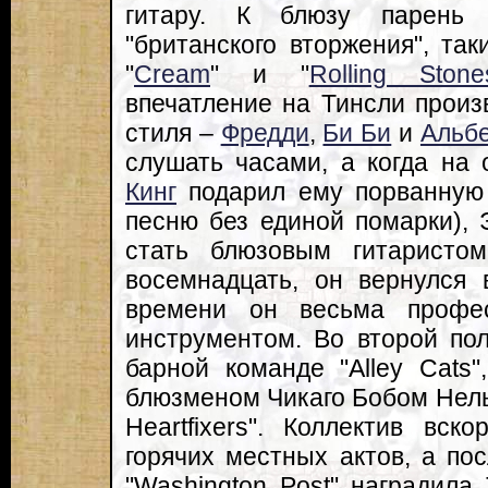
гитару. К блюзу парень
"британского вторжения", так
"
Cream
" и "
Rolling Stone
впечатление на Тинсли произ
стиля –
Фредди
,
Би Би
и
Альб
слушать часами, а когда на
Кинг
подарил ему порванную 
песню без единой помарки),
стать блюзовым гитаристом
восемнадцать, он вернулся 
времени он весьма профе
инструментом. Во второй по
барной команде "Alley Cats
блюзменом Чикаго Бобом Нель
Heartfixers". Коллектив вс
горячих местных актов, а пос
"Washington Post" наградила