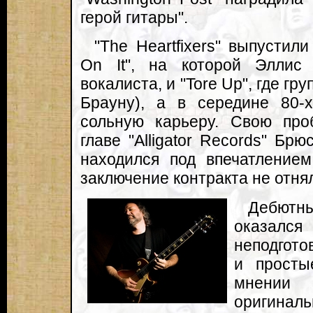
герой гитары".
"The Heartfixers" выпустил
On It", на которой Эллис
вокалиста, и "Tore Up", где г
Брауну), а в середине 80-
сольную карьеру. Свою про
главе "Alligator Records" Брю
находился под впечатлением
заключение контракта не отня
Дебютны
оказался
неподгото
и просты
мнении
оригиналь