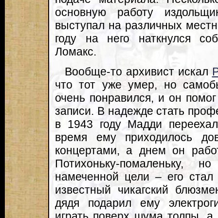
основную работу издольщи
выступал на различных местн
году на него наткнулся со
Ломакс.
Вообще-то архивист искал
что тот уже умер, но самоб
очень понравился, и он помо
записи. В надежде стать про
в 1943 году Мадди переехал
время ему приходилось дов
концертами, а днем он работ
Потихоньку-помаленьку, н
намеченной цели – его стал 
известный чикагский блюзме
дядя подарил ему электрог
играть поверх шума толпы, а