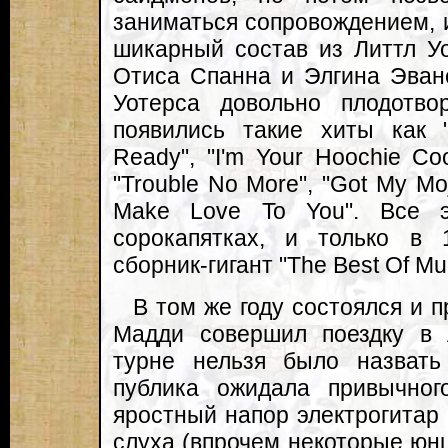
заниматься сопровождением, и
шикарный состав из Литтл У
Отиса Спанна и Элгина Эван
Уотерса довольно плодотв
появились такие хиты как "Ro
Ready", "I'm Your Hoochie Co
"Trouble No More", "Got My Moj
Make Love To You". Все 
сорокапятках, и только в
сборник-гигант "The Best Of Mu
В том же году состоялся и 
Мадди совершил поездку в 
турне нельзя было назват
публика ожидала привычного
яростный напор электрогитар 
слуха (впрочем некоторые юн