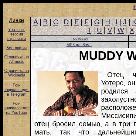
Линки
A
|
B
|
C
|
D
|
E
|
F
|
G
|
H
|
I
|
J
|
T
|
U
|
V
|
W
|
X
YouTube-
версия
Гостевая
странички
MP3-альбомы
Биография
MUDDY 
Страничка на
Allmusic
Страничка на
Отец ч
Wikipedia
Уотерс, о
Рок-
родился
энциклопедия
в Telegram
захолустн
Рок-
располо
энциклопедия
на YouTube
Миссисипи
отец бросил семью, а в три 
мать, так что дальнейши