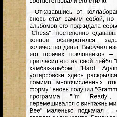
соответствовали его стилю.
Отказавшись от коллабора
вновь стал самим собой, но 
альбомов его поджидала серь
"Chess", постепенно сдававш
концов обанкротился, за
количество денег. Выручил из
его горячих поклонников 
пригласил его на свой лейбл 
камбэк-альбом "Hard Agai
уотерсовски здесь раскрылс
помимо многочисленных от
форму" вновь получил "Gramm
программа "I'm Ready"
перемешивался с винтажными х
Bee" маленько подкачал – 