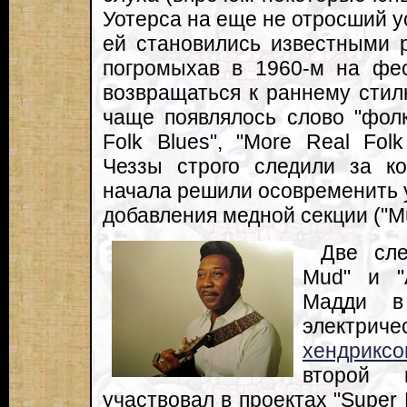
Уотерса на еще не отросший у
ей становились известными 
погромыхав в 1960-м на фес
возвращаться к раннему стилю
чаще появлялось слово "фолк"
Folk Blues", "More Real Folk
Чеззы строго следили за к
начала решили осовременить у
добавления медной секции ("Mu
Две сле
Mud" и "
Мадди в 
электри
хендриксо
второй 
участвовал в проектах "Super 