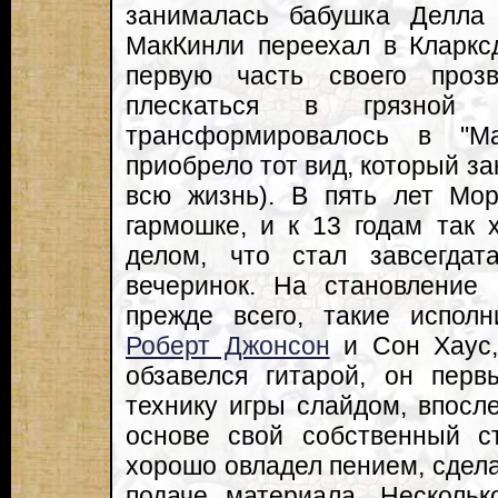
занималась бабушка Делла
МакКинли переехал в Кларкс
первую часть своего про
плескаться в грязной 
трансформировалось в "М
приобрело тот вид, который з
всю жизнь). В пять лет Мор
гармошке, и к 13 годам так 
делом, что стал завсегда
вечеринок. На становление 
прежде всего, такие исполн
Роберт Джонсон
и Сон Хаус,
обзавелся гитарой, он пер
технику игры слайдом, впосл
основе свой собственный с
хорошо овладел пением, сдела
подаче материала. Нескольк