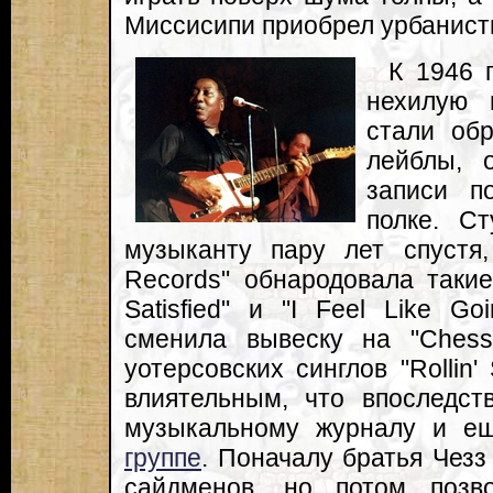
Миссисипи приобрел урбанист
К 1946 
нехилую 
стали об
лейблы, 
записи п
полке. С
музыканту пару лет спустя, 
Records" обнародовала такие
Satisfied" и "I Feel Like G
сменила вывеску на "Ches
уотерсовских синглов "Rollin'
влиятельным, что впоследст
музыкальному журналу и е
группе
. Поначалу братья Чез
сайдменов, но потом позв