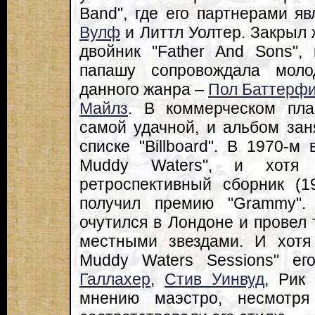
Band", где его партнерами я
Вулф
и Литтл Уолтер. Закрыл 
двойник "Father And Sons",
папашу сопровождала моло
данного жанра –
Пол Баттерф
Майлз
. В коммерческом пла
самой удачной, и альбом зан
списке "Billboard". В 1970-м
Muddy Waters", и хотя
ретроспективный сборник (19
получил премию "Grammy".
очутился в Лондоне и провел
местными звездами. И хотя
Muddy Waters Sessions" е
Галлахер
,
Стив Уинвуд
, Рик
мнению маэстро, несмотр