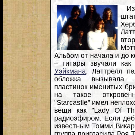
Из
шта
Хер
Латт
вто
Мэт
Альбом от начала и до 
– гитары звучали ка
Уэйкмана
, Латтрелл пе
обложка вызывала 
пластинок именитых бри
на такое откровенн
"Starcastle" имел непло
вещи как "Lady Of Th
радиоэфиром. Если деб
известным Томми Викари
группа пригласила Роя 