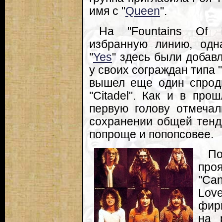
имя с "
Queen
".
На "Fountains Of 
избранную линию, од
"
Yes
" здесь были добав
у своих сограждан типа 
вышел еще один спрод
"Citadel". Как и в про
первую голову отмечал
сохранении общей тенд
попроще и попопсовее.
П
про
"Can
Lov
фир
на 