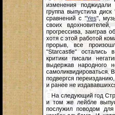
изменения поджидали "
группа выпустила диск 
сравнений с "
Yes
", му
своих вдохновителей
прогрессива, заиграв о
хотя с этой работой ко
прорыв, все произош
"Starcastle" остались
критики писали негат
выдержав народного н
самоликвидироваться. В
подвергся переизданию,
и ранее не издававшихся
На следующий год Стр
и том же лейбле выпус
послужил поводом для