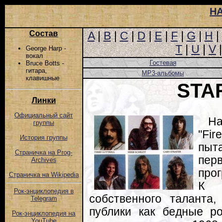
Н
Состав
A
|
B
|
C
|
D
|
E
|
F
|
G
|
H
|
T
|
U
|
V
George Harp -
вокал
Гостевая
Bruce Botts -
гитара,
MP3-альбомы
клавишные
STA
Линки
Официальный сайт
Н
группы
"Fir
История группы
пы
Страничка на Prog-
пе
Archives
про
Страничка на Wikipedia
К 
Рок-энциклопедия в
собственного таланта, 
Telegram
публики как бедные ро
Рок-энциклопедия на
YouTube