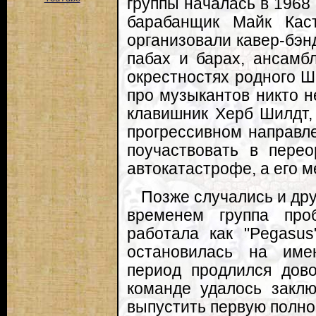
группы началась в 1968 
барабанщик Майк Кас
организовали кавер-бэнд
пабах и барах, ансамб
окрестностях родного Ш
про музыкантов никто н
клавишник Херб Шилдт, 
прогрессивном направле
поучаствовать в пере
автокатастрофе, а его м
Позже случались и дру
временем группа про
работала как "Pegasus
остановилась на имен
период продлился дово
команде удалось заклю
выпустить первую полно