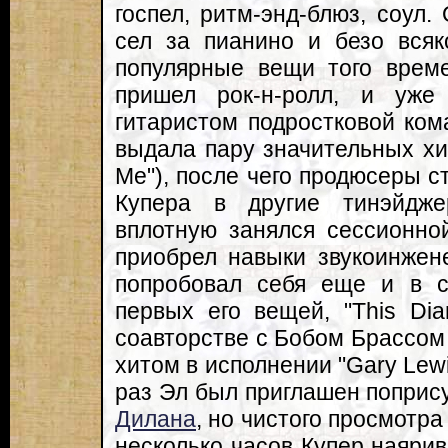
госпел, ритм-энд-блюз, соул.
сел за пианино и безо всяк
популярные вещи того врем
пришел рок-н-ролл, и уж
гитаристом подростковой кома
выдала пару значительных хито
Me"), после чего продюсеры с
Купера в другие тинэйдж
вплотную занялся сессионно
приобрел навыки звукоинжен
попробовал себя еще и в с
первых его вещей, "This Di
соавторстве с Бобом Брассом
хитом в исполнении "Gary Lewi
раз Эл был приглашен поприс
Дилана
, но чистого просмотра
несколько часов Купер наярива