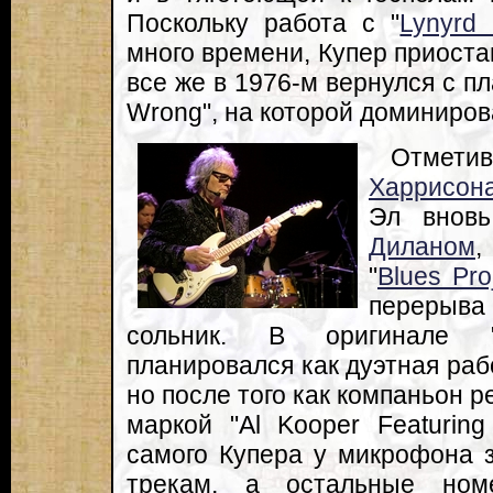
Поскольку работа с "
Lynyrd
много времени, Купер приоста
все же в 1976-м вернулся с пла
Wrong", на которой доминиро
Отмети
Харрисон
Эл внов
Диланом
,
"
Blues Pro
перерыв
сольник. В оригинале "C
планировался как дуэтная ра
но после того как компаньон р
маркой "Al Kooper Featuring 
самого Купера у микрофона з
трекам, а остальные ном