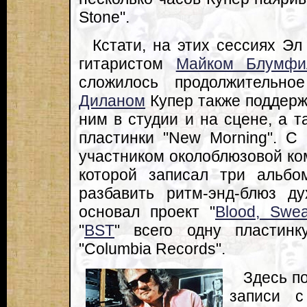
Stone".
Кстати, на этих сессиях Э
гитаристом
Майком Блумфи
сложилось продолжительно
Диланом
Купер также поддерж
ним в студии и на сцене, а 
пластинки "New Morning". С
участником околоблюзовой ко
которой записал три альбо
разбавить ритм-энд-блюз д
основал проект "
Blood, Swe
"
BST
" всего одну пластин
"Columbia Records".
Здесь п
записи 