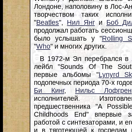
Лондоне, наполовину в Лос-А
творчеством таких испол
"
Beatles
",
Нил Янг
и
Боб Ди
продолжал работать сессионщ
было услышать у "
Rolling 
"
Who
" и многих других.
В 1972-м Эл перебрался в А
лейбл "Sounds Of The Sout
первые альбомы "
Lynyrd Sk
подопечных периода 70-х годо
Би Кинг
,
Нильс Лофгрен
исполнителей. Изгото
предшественника "A Possibl
Childhoods End" впервые 
работой с синтезаторами, и е
и в тяготеющей к госпелам 