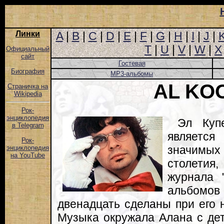
Линки
A
|
B
|
C
|
D
|
E
|
F
|
G
|
H
|
I
|
J
|
T
|
U
|
V
|
W
|
X
Официальный
сайт
Гостевая
Биография
MP3-альбомы
AL KO
Страничка на
Wikipedia
Рок-
энциклопедия
Эл Куп
в Telegram
являетс
Рок-
значимых
энциклопедия
на YouTube
столетия
журнала "
альбомов
двенадцать сделаны при его 
Музыка окружала Алана с де