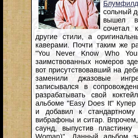
Блумфил
сольный де
вышел в
сочетал 
другие стили, а оригиналь
каверами. Почти таким же р
"You Never Know Who Your
заимствованных номеров зде
вот присутствовавший на деб
заменили джазовые ингр
записывался в сопровожден
разрабатывать свой коктей
альбоме "Easy Does It" Купе
и добавил к стандартному
вибрафоны и ситар. Впрочем,
саунд, выпустив пластинку 
Woman)". Данный альбом з