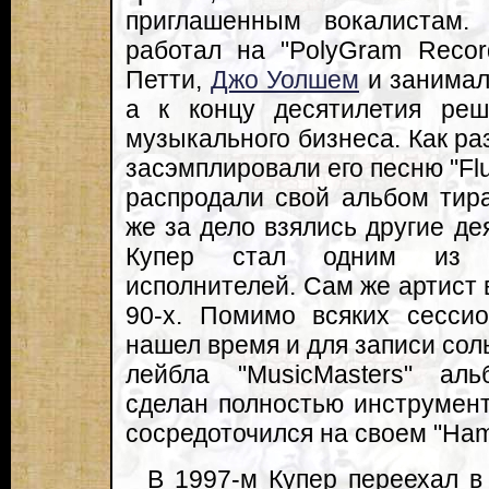
приглашенным вокалистам.
работал на "PolyGram Recor
Петти,
Джо Уолшем
и занимал
а к концу десятилетия реш
музыкального бизнеса. Как раз
засэмплировали его песню "Flu
распродали свой альбом тир
же за дело взялись другие дея
Купер стал одним из с
исполнителей. Сам же артист 
90-х. Помимо всяких сесси
нашел время и для записи сол
лейбла "MusicMasters" аль
сделан полностью инструмен
сосредоточился на своем "Ha
В 1997-м Купер переехал в 