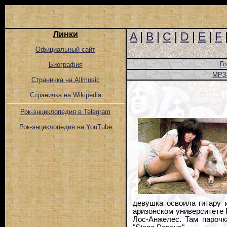
Линки
A
|
B
|
C
|
D
|
E
|
F
Официальный сайт
Го
Биография
MP3
Страничка на Allmusic
Страничка на Wikipedia
Рок-энциклопедия в Telegram
Рок-энциклопедия на YouTube
девушка освоила гитару 
аризонском университете 
Лос-Анжелес. Там парочк