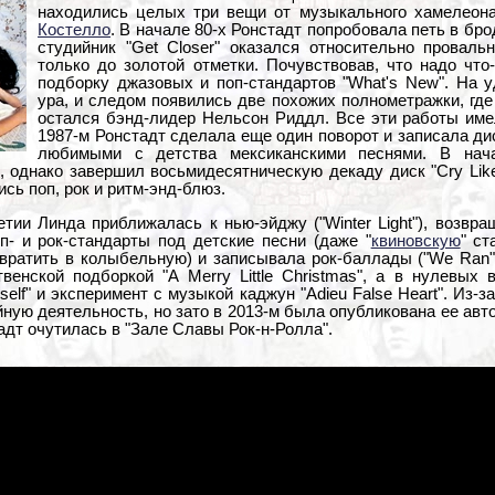
находились целых три вещи от музыкального хамелеон
Костелло
. В начале 80-х Ронстадт попробовала петь в бро
студийник "Get Closer" оказался относительно проваль
только до золотой отметки. Почувствовав, что надо что
подборку джазовых и поп-стандартов "What's New". На 
ура, и следом появились две похожих полнометражки, гд
остался бэнд-лидер Нельсон Риддл. Все эти работы име
1987-м Ронстадт сделала еще один поворот и записала дис
любимыми с детства мексиканскими песнями. В на
 однако завершил восьмидесятническую декаду диск "Cry Like 
ись поп, рок и ритм-энд-блюз.
ии Линда приближалась к нью-эйджу ("Winter Light"), возвраща
п- и рок-стандарты под детские песни (даже "
квиновскую
" ст
евратить в колыбельную) и записывала рок-баллады ("We Ran
венской подборкой "A Merry Little Christmas", а в нулевых
elf" и эксперимент с музыкой каджун "Adieu False Heart". Из-
ную деятельность, но зато в 2013-м была опубликована ее авт
адт очутилась в "Зале Славы Рок-н-Ролла".