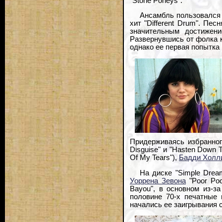
"Stone Poneys".
Ансамбль пользовался 
хит "Different Drum". Пес
значительным достижени
Развернувшись от фолка к
однако ее первая попытка
Придерживаясь избранног
Disguise" и "Hasten Down
Of My Tears"),
Бадди Холл
На диске "Simple Drea
Уоррена Зевона
"Poor Poo
Bayou", в основном из-з
половине 70-х печатные 
начались ее заигрывания с