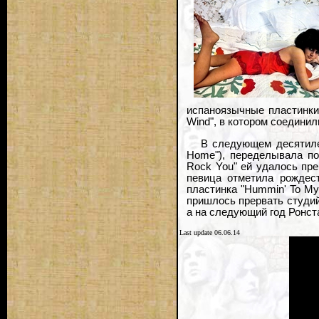
испаноязычные пластинки,
Wind", в котором соединил
В следующем десятилет
Home"), переделывала по
Rock You" ей удалось пр
певица отметила рождест
пластинка "Hummin' To Mys
пришлось прервать студий
а на следующий год Ронст
Last update 06.06.14