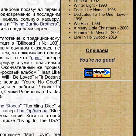
Frenesi - 1992
Winter Light - 1993
м альбоме прозвучал первый
Feels Like Home - 1995
 одновременно и последним
Dedicated To The One I Love -
1996
 начала сольную карьеру.
We Ran - 1998
ана
и "
Flying Burrito Brothers
",
A Merry Little Christmas - 2000
я за пределами чартов.
Hummin' To Myself - 2004
Live In Hollywood - 2019
тяготение к традиционному
адт в "Billboard" (№ 103).
ным саундом оказалась не
Слушаем
н тем, что аккомпаниаторами
ря на то что "
орлы
" вскоре
You're no good
ормулу и уже с пластинкой
". Окончательный же прорыв
-роковый альбом "Heart Like
l I Be Loved" и "It Doesn't
р певицы "You're No Good".
, и ее работы "Prisoner In
"), Смоки Робинсона ("Tracks
5.
ing Stones
" "Tumbling Dice" и
ек кавер
Роя Орбисона
"Blue
она копий. Хотя во второй
 диске "Living In The USA"
ограмме "Mad Love", где