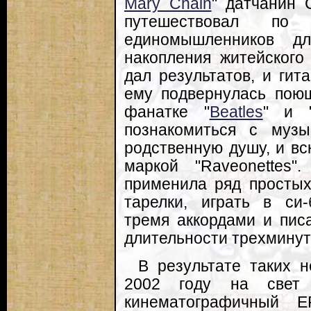
Mary Chain
" датчанин 
путешествовал по
единомышленников д
накопления житейского
дал результатов, и гита
ему подвернулась пою
фанатке "
Beatles
" и 
познакомиться с музы
родственную душу, и вс
маркой "Raveonettes
применила ряд простых
тарелки, играть в си
тремя аккордами и пис
длительности трехминут
В результате таких 
2002 году на свет 
кинематографичный 