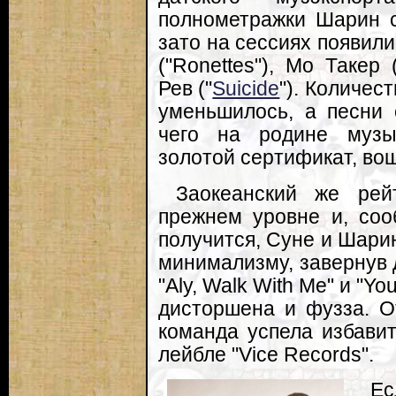
полнометражки Шарин сп
зато на сессиях появили
("Ronettes"), Мо Такер (
Рев ("
Suicide
"). Количест
уменьшилось, а песни 
чего на родине музык
золотой сертификат, вош
Заокеанский же рейт
прежнем уровне и, соо
получится, Суне и Шари
минимализму, завернув 
"Aly, Walk With Me" и "Y
дисторшена и фузза. О
команда успела избавить
лейбле "Vice Records".
Е