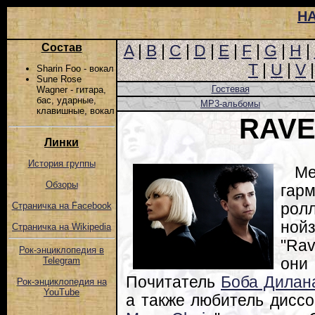
Н
Состав
A
|
B
|
C
|
D
|
E
|
F
|
G
|
H
|
T
|
U
|
V
Sharin Foo - вокал
Sune Rose
Гостевая
Wagner - гитара,
бас, ударные,
MP3-альбомы
клавишные, вокал
RAV
Линки
История группы
М
Обзоры
гарм
рол
Страничка на Facebook
нойз
Страничка на Wikipedia
"Ra
Рок-энциклопедия в
они
Telegram
Почитатель
Боба Дилан
Рок-энциклопедия на
YouTube
а также любитель диссо