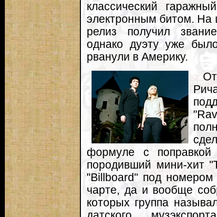
классический гаражны
электронным битом. На 
релиз получил звание
однако дуэту уже был
рванули в Америку.
От
Рич
под
"R
полн
сдел
формуле с поправкой 
породивший мини-хит "T
"Billboard" под номером
чарте, да и вообще соб
которых группа называл
датского музэкспор