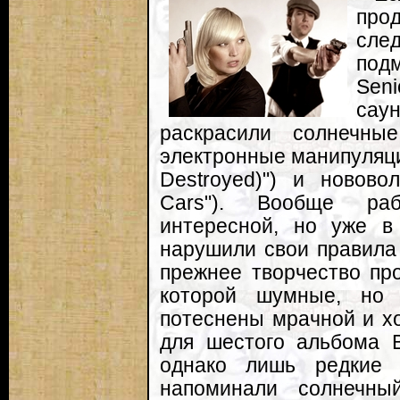
про
сле
под
Seni
сау
раскрасили солнечные
электронные манипуляции
Destroyed)") и новово
Cars"). Вообще раб
интересной, но уже в 
нарушили свои правила
прежнее творчество про
которой шумные, но 
потеснены мрачной и х
для шестого альбома В
однако лишь редкие 
напоминали солнечны