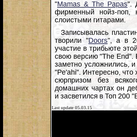
"
Mamas & The Papas
".
фирменный нойз-поп, 
слоистыми гитарами.
Записывалась пластинк
творили "
Doors
", а в 
участие в трибьюте это
свою версию "The End". 
заметно усложнились, и
"Pe'ahi". Интересно, чт
сюрпризом без всяког
домашних чартах он де
и засветился в Топ 200 "B
Last update 05.03.15