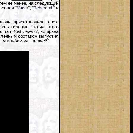
 тем не менее, на следующий
вовали "
Vader
", "
Behemoth
" и
вновь приостановила свою
лись сильные трения, что в
oman Kostrzewski", но права
овленным составом выпустил
ым альбомом "палачей".