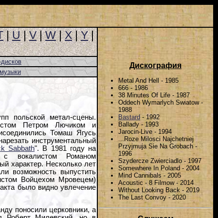
T
|
U
|
V
|
W
|
X
|
Y
|
-дисков
Дискография
-музыки
Metal And Hell - 1985
666 - 1986
38 Minutes Of Life - 1987
Oddech Wymarlych Swiatow -
1988
Bastard
- 1992
пп польской метал-сцены.
Ballady - 1993
истом Петром Лючиком и
Jarocin-Live - 1994
исоединились Томаш Ягусь
...Roze Milosci Najchetniej
 нарезать инструментальный
Przyjmuja Sie Na Grobach -
ck Sabbath
". В 1981 году на
1996
ь с вокалистом Романом
Szydercze Zwierciadlo - 1997
ный характер. Несколько лет
Somewhere In Poland - 2004
али возможность выпустить
Mind Cannibals - 2005
ристом Войцехом Мровецем)
Acoustic - 8 Filmow - 2014
 факта было видно увлечение
Without Looking Back - 2019
The Last Convoy - 2020
нду поносили церковники, а
ал Роберт Милевский, но в