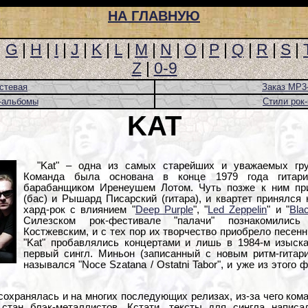
НА ГЛАВНУЮ
|
G
|
H
|
I
|
J
|
K
|
L
|
M
|
N
|
O
|
P
|
Q
|
R
|
S
|
Z
|
0-9
стевая
Заказ MP3
-альбомы
Стили рок
KAT
"Kat" – одна из самых старейших и уважаемых гру
Команда была основана в конце 1979 года гитар
барабанщиком Иренеушем Лотом. Чуть позже к ним пр
(бас) и Рышард Писарский (гитара), и квартет принялся
хард-рок с влиянием "
Deep Purple
", "
Led Zeppelin
" и "
Bla
Силезском рок-фестивале "палачи" познакомилис
Костжевским, и с тех пор их творчество приобрело песен
"Kat" пробавлялись концертами и лишь в 1984-м изыск
первый сингл. Миньон (записанный с новым ритм-гита
назывался "Noce Szatana / Ostatni Tabor", и уже из этого
сохранялась и на многих последующих релизах, из-за чего кома
 стан блэк-металлистов. Кстати, тексты для сингла напис