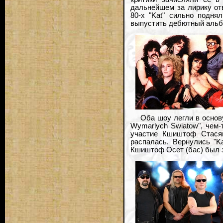
дальнейшем за лирику от
80-х "Kat" сильно подня
выпустить дебютный альб
Оба шоу легли в основу
Wymarlych Swiatow", чем
участие Кшиштоф Стасяк
распалась. Вернулись "Ka
Кшиштоф Осет (бас) был з