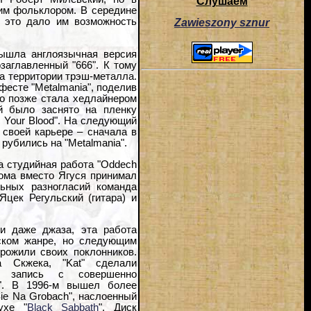
Слушаем
им фольклором. В середине
и это дало им возможность
Zawieszony sznur
ышла англоязычная версия
озаглавленный "666". К тому
на территории трэш-металла.
фесте "Metalmania", поделив
ко позже стала хедлайнером
ий было заснято на пленку
 Your Blood". На следующий
 своей карьере – сначала в
ь рубились на "Metalmania".
ла студийная работа "Oddech
бома вместо Ягуся принимал
ьных разногласий команда
Яцек Регульский (гитара) и
 и даже джаза, эта работа
ском жанре, но следующим
орожили своих поклонников.
 Скжека, "Kat" сделали
кую запись с совершенно
y". В 1996-м вышел более
 Sie Na Grobach", наслоенный
ухе "
Black Sabbath
". Диск