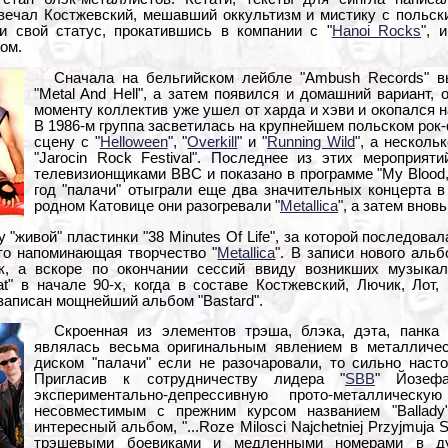
вечал Костжевский, мешавший оккультизм и мистику с польск
ли свой статус, прокатившись в компании с "
Hanoi Rocks
", 
ом.
Сначала на бельгийском лейбле "Ambush Records" в
"Metal And Hell", а затем появился и домашний вариант, 
моменту коллектив уже ушел от харда и хэви и окопался 
В 1986-м группа засветилась на крупнейшем польском рок-
сцену с "
Helloween
", "
Overkill
" и "
Running Wild
", а несколь
"Jarocin Rock Festival". Последнее из этих мероприят
телевизионщиками BBC и показано в программе "My Blood,
год "палачи" отыграли еще два значительных концерта в
родном Катовице они разогревали "
Metallica
", а затем внов
 "живой" пластинки "38 Minutes Of Life", за которой последова
-то напоминающая творчество "
Metallica
". В записи нового аль
, а вскоре по окончании сессий ввиду возникших музыкал
t" в начале 90-х, когда в составе Костжевский, Лючик, Лот, 
аписан мощнейший альбом "Bastard".
Скроенная из элементов трэша, блэка, дэта, панка
являлась весьма оригинальным явлением в металличе
диском "палачи" если не разочаровали, то сильно наст
Пригласив к сотрудничеству лидера "
SBB
" Йозефа
экспериментально-депрессивную прото-металличес
несовместимым с прежним курсом названием "Ballad
интересный альбом, "...Roze Milosci Najchetniej Przyjmuja
трэшевыми боевиками и медленными номерами в д