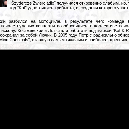
"Szydercze Zwierciadlo" получился откровенно слабым, но,
год "Kat" удостоились трибьюта, в создании которого участ
кий разбился на мотоцикле, в результате чего команда 
в начале нулевых концерты возобновились, в коллективе нача
расколу. Костжевский и Лот стали работать под маркой "Kat & R
 сохранил за собой Лючик. В 2005 году Петр с радикально обн
Mind Cannibals", ставшую самым тяжелым и наиболее агрессивн