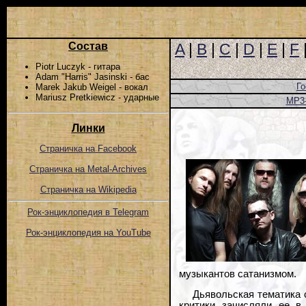
Состав
A
|
B
|
C
|
D
|
E
|
F
Piotr Luczyk - гитара
Adam "Harris" Jasinski - бас
Го
Marek Jakub Weigel - вокал
Mariusz Pretkiewicz - ударные
MP3
Линки
Страничка на Facebook
Страничка на Metal-Archives
Страничка на Wikipedia
Рок-энциклопедия в Telegram
Рок-энциклопедия на YouTube
музыкантов сатанизмом.
Дьявольская тематика 
критики зачисляли ее в