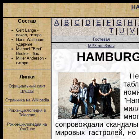
Н
Состав
A
|
B
|
C
|
D
|
E
|
F
|
G
|
H
|
T
|
U
|
V
Gert Lange -
вокал, гитара
Гостевая
Hans Wallbaum -
ударные
MP3-альбомы
Michael "Bexi"
HAMBURG
Becker - бас
Miller Anderson -
гитара
Не
Линки
табл
Официальный сайт
ном
группы
"Ham
Страничка на Wikipedia
мил
Рок-энциклопедия в
мно
Telegram
сопровождали скандалы
Рок-энциклопедия на
YouTube
мировых гастролей, но