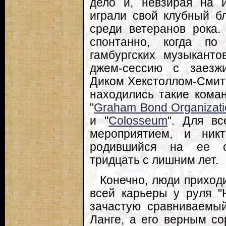
дело и, невзирая на 
играли свой клубный б
среди ветеранов рока.
спонтанно, когда по
гамбургских музыканто
джем-сессию с заезж
Диком Хекстоллом-Смито
находились такие коман
"
Graham Bond Organizati
и "
Colosseum
". Для вс
мероприятием, и ник
родившийся на ее о
тридцать с лишним лет.
Конечно, люди приход
всей карьеры у руля "
зачастую сравниваем
Ланге, а его верным с