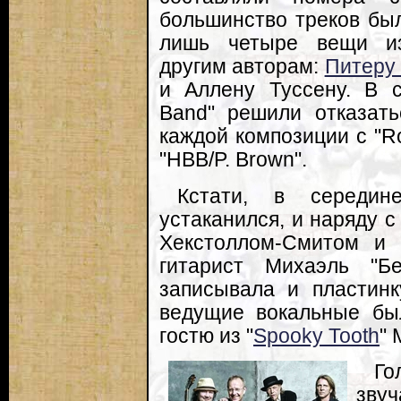
большинство треков был
лишь четыре вещи из
другим авторам:
Питеру 
и Аллену Туссену. В 
Band" решили отказать
каждой композиции с "Rol
"HBB/P. Brown".
Кстати, в середин
устаканился, и наряду 
Хекстоллом-Смитом и 
гитарист Михаэль "Б
записывала и пластинк
ведущие вокальные бы
гостю из "
Spooky Tooth
" 
Го
звуч