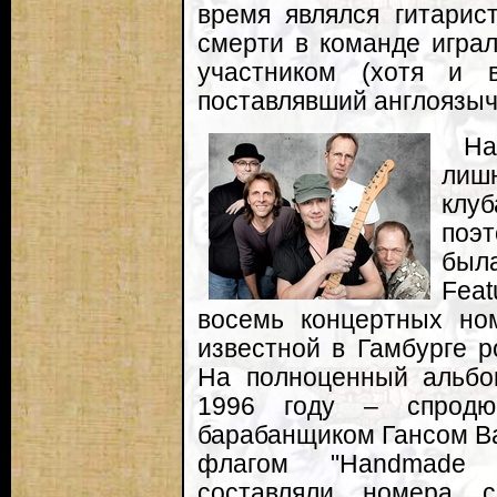
время являлся гитарис
смерти в команде игра
участником (хотя и 
поставлявший англоязыч
На
лиш
клуб
поэ
была
Feat
восемь концертных но
известной в Гамбурге р
На полноценный альбом
1996 году – спродю
барабанщиком Гансом Ва
флагом "Handmade 
составляли номера с