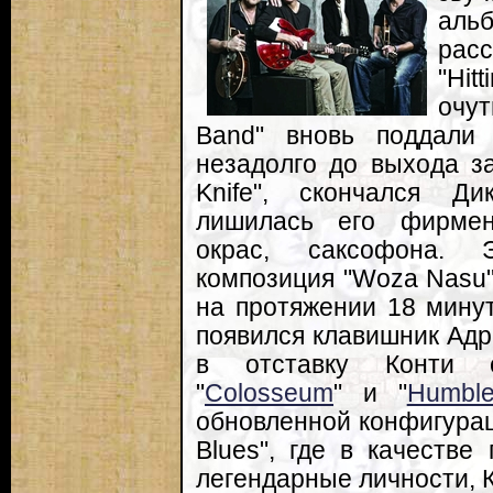
аль
расс
"Hit
очу
Band" вновь поддали 
незадолго до выхода з
Knife", скончался Д
лишилась его фирмен
окрас, саксофона. 
композиция "Woza Nasu" 
на протяжении 18 минут
появился клавишник Адр
в отставку Конти с
"
Colosseum
" и "
Humbl
обновленной конфигурац
Blues", где в качестве
легендарные личности, 