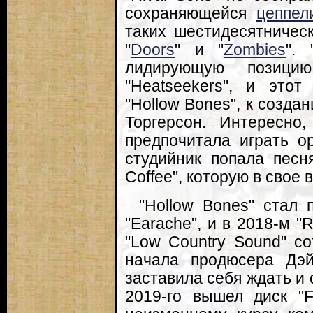
сохраняющейся
цеппел
таких шестидесятническ
"
Doors
" и "
Zombies
". 
лидирующую позици
"Heatseekers", и это
"Hollow Bones", к созда
Торгерсон. Интересно
предпочитала играть о
студийник попала пес
Coffee", которую в свое 
"Hollow Bones" стал
"Earache", и в 2018-м "
"Low Country Sound" с
начала продюсера Дэй
заставила себя ждать и 
2019-го вышел диск "F