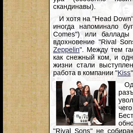
скандинавы).
И хотя на "Head Down"
иногда напоминало буг
Comes") или баллад
вдохновение "Rival So
Zeppelin
". Между тем г
как снежный ком, и од
жизни стали выступле
работа в компании "
Kiss
О
раз
увол
чег
Бес
обно
"Rival Sons" не собира