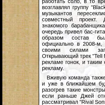
работать соло, в то вр
возглавлял группу "Bla
музыкантов пересекл
совместный проект.
знакомого барабанщик
очередь привел бас-гит
образом состав был
официально в 2008-м, 
своими силами зап
Открывающий трек "Tell 
рекламе гонок, и таким
рекламу.
Вживую команда также
и уже в ближайшем бу
разогрев такие монстры
если раньше Джей отн
рассматривал "Rival Son