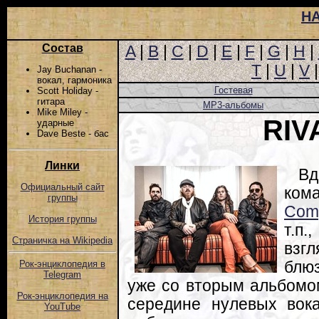
Н
Состав
A
|
B
|
C
|
D
|
E
|
F
|
G
|
H
|
T
|
U
|
V
Jay Buchanan -
вокал, гармоника
Гостевая
Scott Holiday -
гитара
MP3-альбомы
Mike Miley -
RIV
ударные
Dave Beste - бас
Линки
Вд
Официальный сайт
ком
группы
Com
История группы
т.п
Страничка на Wikipedia
взг
блю
Рок-энциклопедия в
Telegram
уже со вторым альбомо
Рок-энциклопедия на
середине нулевых вок
YouTube