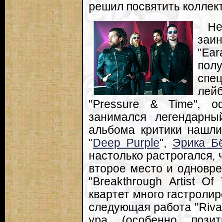
решил посвятить коллект
Не
заи
"Ea
пол
спе
лейб
"Pressure & Time", о
занимался легендарны
альбома критики нашли
"
Deep Purple
",
Эрика Б
настолько растрогался, 
второе место и одновр
"Breakthrough Artist O
квартет много гастролир
следующая работа "Riva
ура (особенно пози