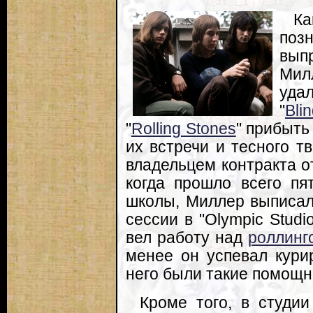
Ка
поз
вып
Мил
уда
"
Bli
"
Rolling Stones
" прибыть
их встречи и тесного т
владельцем контракта о
когда прошло всего пя
школы, Миллер выписал 
сессии в "Olympic Stud
вел работу над
роллинг
менее он успевал курир
него были такие помощни
Кроме того, в студи