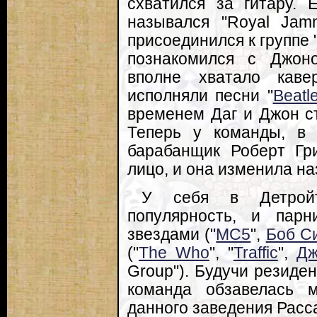
схватился за гитару.
назывался "Royal Jam
присоединился к группе "
познакомился с Джон
вполне хватало каве
исполняли песни "
Beatl
временем Даг и Джон с
Теперь у команды, в 
барабанщик Роберт Гр
лицо, и она изменила на
У себя в Детройт
популярность, и пар
звездами ("
MC5
",
Боб С
("
The Who
", "
Traffic
",
Дж
Group"). Будучи резиде
команда обзавелась 
данного заведения Расса