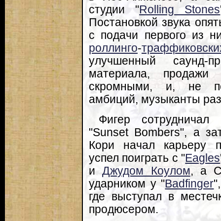
студии "
Rolling Stones
Постановкой звука опят
с подачи первого из н
роллинго
-
траффиковски
улучшенный саунд-
материала, продажи "
скромными, и, не по
амбиций, музыканты раз
Фигер сотрудничал с
"Sunset Bombers", а з
Кори начал карьеру 
успел поиграть с "
Eagles
и
Джудом Коулом
, а 
ударником у "
Badfinger
"
где выступал в местеч
продюсером.