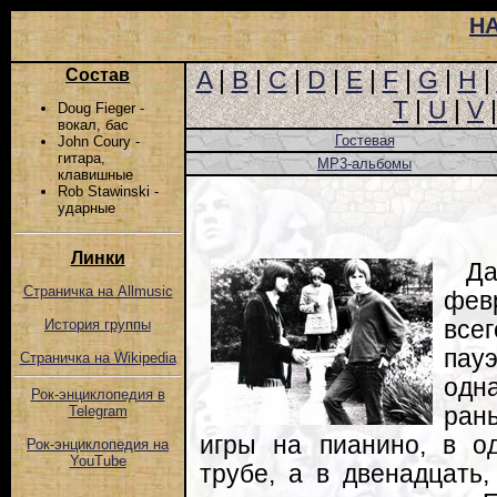
Н
Состав
A
|
B
|
C
|
D
|
E
|
F
|
G
|
H
|
T
|
U
|
V
Doug Fieger -
вокал, бас
Гостевая
John Coury -
гитара,
MP3-альбомы
клавишные
Rob Stawinski -
ударные
Линки
Да
Страничка на Allmusic
фев
все
История группы
пау
Страничка на Wikipedia
одна
Рок-энциклопедия в
ран
Telegram
игры на пианино, в о
Рок-энциклопедия на
YouTube
трубе, а в двенадцать,