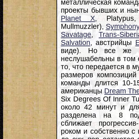
металлическая команда
проекты бывших и нын
Planet X
, Platypu
Mullmuzzler),
Symphony
Savatage
,
Trans-Siber
Salvation
, австрийцы
виде). Но все же 
неслушабельны в том с
то, что передается в м
размеров композиций 
команды длится 10-1
американцы
Dream The
Six Degrees Of Inner T
около 42 минут и дл
разделена на 8 под
сближает прогрессив
роком и собственно с 