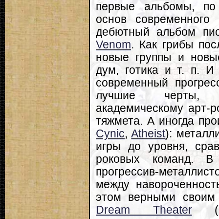
первые альбомы, по
основ современного
дебютный альбом пио
Venom
. Как грибы пос
новые группы и новы
дум, готика и т. п. И
современный прогрес
лучшие черты, п
академическому арт-р
тяжмета. А иногда про
Cynic
,
Atheist
): металл
игры до уровня, сра
роковых команд. В
прогрессив-металлисто
между навороченност
этом верными своим
Dream Theater
(са