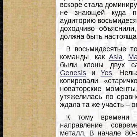
вскоре стала доминиру
не знающей куда по
аудиторию восьмидесят
доходчиво объяснили,
должна быть настояща
В восьмидесятые то
команды, как
Asia
,
Mar
были клоны двух са
Genesis
и
Yes
. Нель
копировали «старич
новаторские моменты,
утяжелилась по сравн
ждала та же участь – 
К тому времени н
направление соврем
металл. В начале 80-