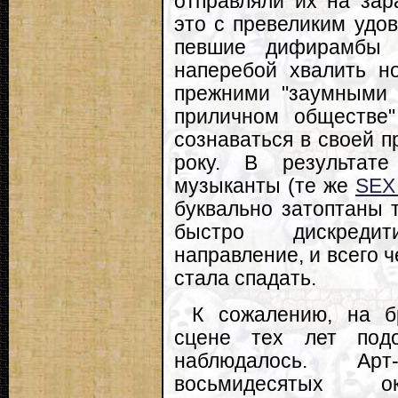
отправляли их на зар
это с превеликим удов
певшие дифирамб
наперебой хвалить н
прежними "заумными п
приличном обществе"
сознаваться в своей п
року. В результате
музыканты (те же
SEX
буквально затоптаны 
быстро дискреди
направление, и всего ч
стала спадать.
К сожалению, на бр
сцене тех лет под
наблюдалось. Ар
восьмидесятых 