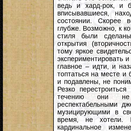
ведь и хард-рок, и 
вписывавшиеся, нах
состоянии. Скорее в
глубже. Возможно, к к
стиля были сделан
открытия (вторичност
тому яркое свидетель
экспериментировать и 
главное – идти, и наз
топтаться на месте и
и подавлены, не поним
Резко перестроиться
течению они не
респектабельными дж
музицирующими в св
время, не хотели. 
кардинальное измен