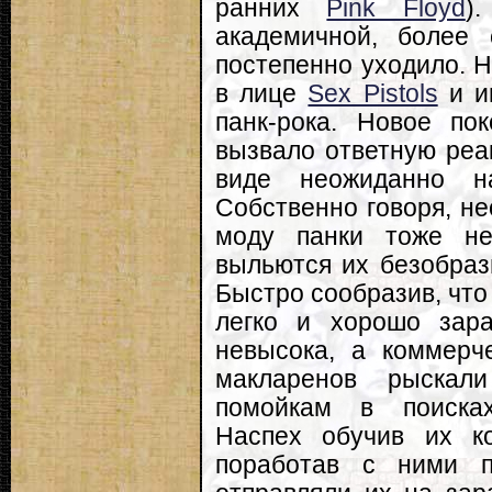
ранних
Pink Floyd
)
академичной, более
постепенно уходило. Н
в лице
Sex Pistols
и и
панк-рока. Новое по
вызвало ответную реа
виде неожиданно на
Собственно говоря, н
моду панки тоже не
выльются их безобрази
Быстро сообразив, что
легко и хорошо зара
невысока, а коммерч
макларенов рыскал
помойкам в поисках
Наспех обучив их ко
поработав с ними п