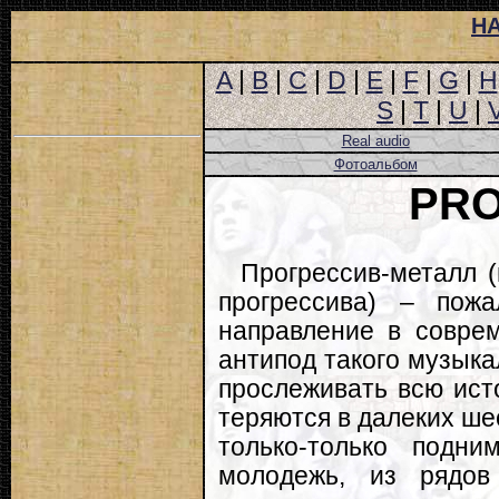
Н
A
|
B
|
C
|
D
|
E
|
F
|
G
|
H
S
|
T
|
U
|
Real audio
Фотоальбом
PR
Прогрессив-металл 
прогрессива) – пожа
направление в совре
антипод такого музыкал
прослеживать всю исто
теряются в далеких ше
только-только подн
молодежь, из рядов