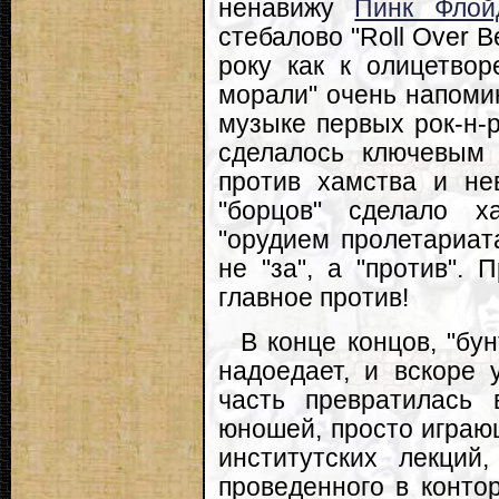
ненавижу
Пинк Флой
стебалово "Roll Over B
року как к олицетво
морали" очень напоми
музыке первых рок-н-р
сделалось ключевым
против хамства и не
"борцов" сделало х
"орудием пролетариат
не "за", а "против". 
главное против!
В конце концов, "бу
надоедает, и вскоре 
часть превратилась
юношей, просто играющ
институтских лекций
проведенного в конто