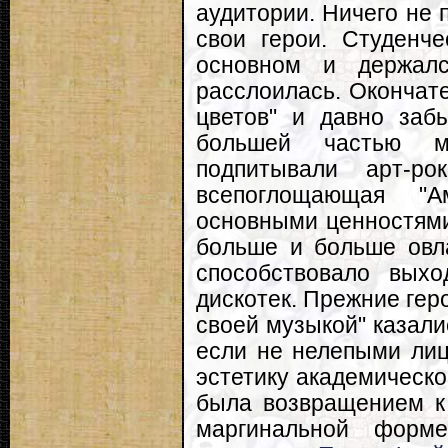
аудитории. Ничего не 
свои герои. Студенче
основном и держалс
расслоилась. Окончат
цветов" и давно заб
большей частью 
подпитывали арт-ро
всепоглощающая "
основными ценностями 
больше и больше овл
способствовало вых
дискотек. Прежние гер
своей музыкой" казал
если не нелепыми лиц
эстетику академическо
была возвращением к 
маргинальной форм