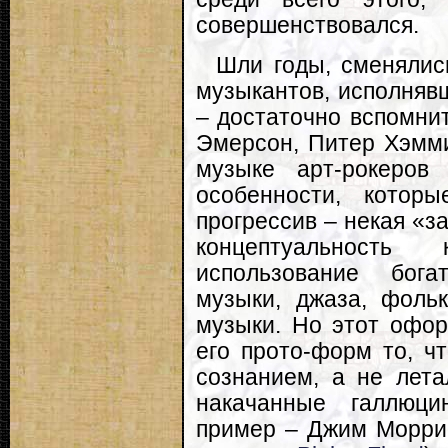
совершенствовался.
Шли годы, сменялис
музыкантов, исполнявш
– достаточно вспомнит
Эмерсон, Питер Хэмми
музыке арт-рокеров
особенности, котор
прогрессив – некая «з
концептуальность
использование бога
музыки, джаза, фольк
музыки. Но этот офор
его прото-форм то, ч
сознанием, а не лета
накачанные галлюци
пример – Джим Морри