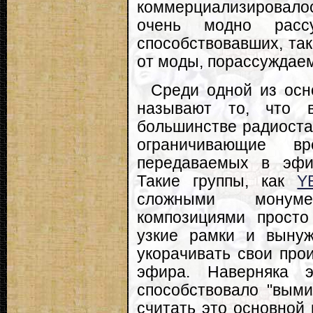
коммерциализировал
очень модно расс
способствовавших, так
от моды, порассуждаем
Среди одной из осн
называют то, что 
большинстве радиоста
ограничивающие вр
передаваемых в эфи
Такие группы, как
Y
сложными монуме
композициями просто
узкие рамки и выну
укорачивать свои прои
эфира. Наверняка э
способствовало "выми
считать это основной 