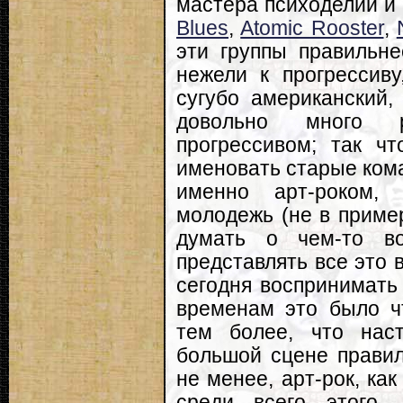
мастера психоделии и
Blues
,
Atomic Rooster
,
эти группы правильне
нежели к прогрессиву
сугубо американский,
довольно много 
прогрессивом; так чт
именовать старые ком
именно арт-роком, 
молодежь (не в пример
думать о чем-то в
представлять все это в
сегодня воспринимать 
временам это было ч
тем более, что наст
большой сцене правил
не менее, арт-рок, ка
среди всего этого,